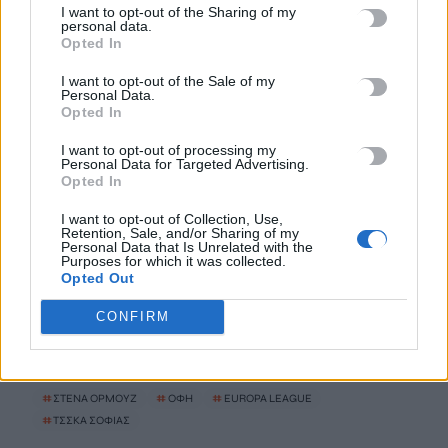
I want to opt-out of the Sharing of my
personal data.
Opted In
Ταϊλάνδη: Μαθητής άνοιξε πυρ σε σχολείο βόρεια της
Μπανγκόκ -Τέσσερις νεκροί και 15 τραυματίες
I want to opt-out of the Sale of my
Personal Data.
7 Αυγούστου, 2026
Opted In
I want to opt-out of processing my
Γονικές παροχές: Οι παγίδες στις μεταφορές χρημάτων που
Personal Data for Targeted Advertising.
Opted In
μπορεί να κοστίσουν σε φόρο
7 Αυγούστου, 2026
I want to opt-out of Collection, Use,
Retention, Sale, and/or Sharing of my
Personal Data that Is Unrelated with the
Αεροδρόμιο Καστελλίου: Σήμερα οι υπογραφές για τα ραντάρ
Purposes for which it was collected.
Opted Out
7 Αυγούστου, 2026
CONFIRM
TRENDING
#
ΣΤΕΝΑ ΟΡΜΟΥΖ
#
ΟΦΗ
#
EUROPA LEAGUE
#
ΤΣΣΚΑ ΣΟΦΙΑΣ