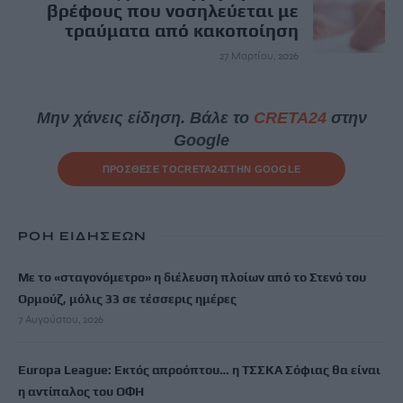
βρέφους που νοσηλεύεται με
τραύματα από κακοποίηση
27 Μαρτίου, 2026
Μην χάνεις είδηση. Βάλε το
CRETA24
στην
Google
ΠΡΟΣΘΕΣΕ ΤΟ
CRETA24
ΣΤΗΝ GOOGLE
ΡΟΗ ΕΙΔΗΣΕΩΝ
Με το «σταγονόμετρο» η διέλευση πλοίων από το Στενό του
Ορμούζ, μόλις 33 σε τέσσερις ημέρες
7 Αυγούστου, 2026
Europa League: Εκτός απροόπτου… η ΤΣΣΚΑ Σόφιας θα είναι
η αντίπαλος του ΟΦΗ