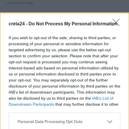
7 Αυγούστου, 2026
Τραγωδία στις Σέρρες: Σφοδρή μετωπική σύγκρουση
creta24 -
Do Not Process My Personal Information
φορτηγού με αυτοκίνητο – Δύο νεκροί
7 Αυγούστου, 2026
If you wish to opt-out of the sale, sharing to third parties, or
processing of your personal or sensitive information for
Άγριος θάνατος για διεθνή ποδοσφαιριστή στην Ουγκάντα:
targeted advertising by us, please use the below opt-out
Τον ξυλοκόπησαν με πλάκες πεζοδρομίου για να του πάρουν
section to confirm your selection. Please note that after your
opt-out request is processed you may continue seeing
κινητό και χρήματα
interest-based ads based on personal information utilized by
7 Αυγούστου, 2026
us or personal information disclosed to third parties prior to
your opt-out. You may separately opt-out of the further
Υεμένη: 58 στρατιωτικοί νεκροί σε επιθέσεις των Χούθι –
disclosure of your personal information by third parties on the
IAB’s list of downstream participants. This information may
Τραυματίες 11 άμαχοι στη Σαουδική Αραβία
also be disclosed by us to third parties on the
IAB’s List of
7 Αυγούστου, 2026
Downstream Participants
that may further disclose it to other
third parties.
«Δεν το πιστεύουμε», λένε οι Αμερικανοί που υιοθέτησαν στη
Personal Data Processing Opt Outs
Λέσβο που κατηγορείται για τη δολοφονία στην Κυψέλη
7 Αυγούστου, 2026