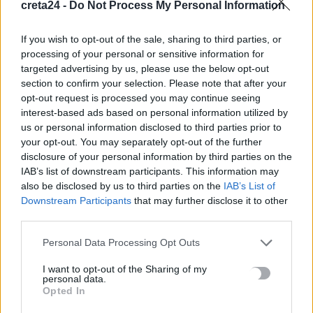
creta24 -
Do Not Process My Personal Information
Από τις 16 έως 24 Αυγούστου το Φεστιβάλ Γεύσεων & Τέχνης
στην Κίσσαμο
If you wish to opt-out of the sale, sharing to third parties, or
9 Αυγούστου, 2026
processing of your personal or sensitive information for
targeted advertising by us, please use the below opt-out
section to confirm your selection. Please note that after your
Επίδομα αδείας: Μέχρι πότε καταβάλλεται – Τι χρήματα θα
opt-out request is processed you may continue seeing
λάβετε
interest-based ads based on personal information utilized by
9 Αυγούστου, 2026
us or personal information disclosed to third parties prior to
your opt-out. You may separately opt-out of the further
disclosure of your personal information by third parties on the
Διαγνωστικές εξετάσεις: Υποχρεωτική ψηφιακή ανάρτηση
IAB’s list of downstream participants. This information may
αποτελεσμάτων από 1η Σεπτεμβρίου
also be disclosed by us to third parties on the
IAB’s List of
9 Αυγούστου, 2026
Downstream Participants
that may further disclose it to other
third parties.
Αλλαγές στην ειδική άδεια μητρότητας – Επεκτείνεται σε
Personal Data Processing Opt Outs
περισσότερες κατηγορίες δικαιούχων
9 Αυγούστου, 2026
I want to opt-out of the Sharing of my
personal data.
Opted In
Έρχονται εκπτώσεις έως 20% στα σούπερ μάρκετ – Ποια