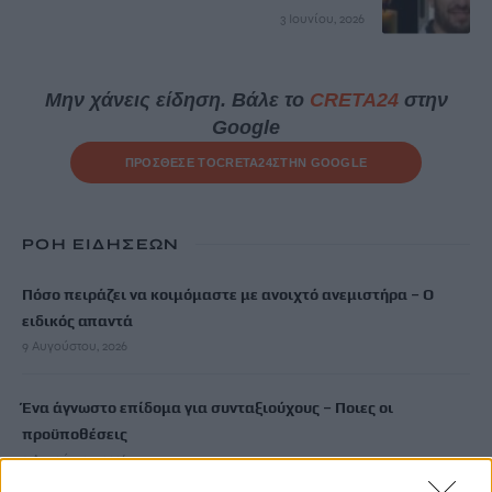
3 Ιουνίου, 2026
Μην χάνεις είδηση. Βάλε το
CRETA24
στην
Google
ΠΡΟΣΘΕΣΕ ΤΟ
CRETA24
ΣΤΗΝ GOOGLE
ΡΟΗ ΕΙΔΗΣΕΩΝ
Πόσο πειράζει να κοιμόμαστε με ανοιχτό ανεμιστήρα – Ο
ειδικός απαντά
9 Αυγούστου, 2026
Ένα άγνωστο επίδομα για συνταξιούχους – Ποιες οι
προϋποθέσεις
9 Αυγούστου, 2026