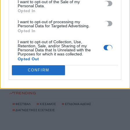
I want to opt-out of the Sale of my
προϊόντα μπαίνουν στο νέο πρόγραμμα συγκράτησης τιμών
Personal Data.
Opted In
9 Αυγούστου, 2026
I want to opt-out of processing my
Personal Data for Targeted Advertising.
Φειδίας Παναγιώτου: Αντιδράσεις για την εμφάνισή του με
Opted In
σορτς σε εκδήλωση μνήμης για Ισαάκ και Σολωμού
9 Αυγούστου, 2026
I want to opt-out of Collection, Use,
Retention, Sale, and/or Sharing of my
Personal Data that Is Unrelated with the
Purposes for which it was collected.
Συναγερμός για εξαφάνιση 31χρονου σε χωριό της Έδεσσας –
Opted Out
Σε πιθανό κίνδυνο η ζωή του
CONFIRM
9 Αυγούστου, 2026
TRENDING
#
ΦΕΣΤΙΒΑΛ
#
ΚΙΣΣΑΜΟΣ
#
ΕΠΙΔΟΜΑ ΑΔΕΙΑΣ
#
ΔΙΑΓΝΩΣΤΙΚΕΣ ΕΞΕΤΑΣΕΙΣ