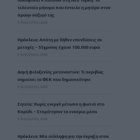
δολοφονία 4 παιδιών στη Νέα Υόρκη: Το
τελευταίο μήνυμα που έστειλε η μητέρα στον
πρώην σύζυγό της
6 Αυγούστου, 2026
Ηράκλειο: Απάτη με δήθεν επενδύσεις σε
μετοχές – 55χρονος έχασε 100.000 ευρώ
6 Αυγούστου, 2026
Δομή φιλοξενίας μεταναστών: Τι ακριβώς
σημαίνει το ΦΕΚ που δημοσιεύτηκε
6 Αυγούστου, 2026
Σητεία: Χωρίς ενεργό μέτωπο η φωτιά στο
Καρύδι – Σταμάτησαν τα εναέρια μέσα
6 Αυγούστου, 2026
Ηράκλειο: Μία σύλληψη για την έκρηξη στον