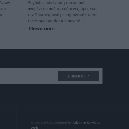
λείων
Ραγδαία επιδείνωση του καιρού
νιο
αναμένεται από τις επόμενες ώρες έως
ό
την Πρωτοχρονιά με σημαντική πτώση
της θερμοκρασίας και παγετό…
Newsroom
SUBSCRIBE
Designed & Developed by
Advance Services
Web