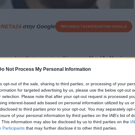
CRETA24
στην Google
ΠΡΟΣΘΕΣΕ ΤΟ
CRETA24
ΣΤΗΝ GOOGLE
νεπιστήμιο
Κρήτης
, από τον θάνατο του
Μανώλη Μαράκη
,
4 ετών.
Do Not Process My Personal Information
μήμα Βιολογίας
, ένα άτομο πολύ αγαπητό σε όσους τον
to opt-out of the sale, sharing to third parties, or processing of your per
formation for targeted advertising by us, please use the below opt-out s
r selection. Please note that after your opt-out request is processed y
ονείς του Μανώλη
, οι οποίοι ήταν το
στήριγμα του
eing interest-based ads based on personal information utilized by us or
 υγείας με τα οποία πάλευε.
Ο 24χρονος, που είχε
disclosed to third parties prior to your opt-out. You may separately opt-
ίο διάστημα κλήθηκε να δώσει μάχη με τον καρκίνο, όμως
losure of your personal information by third parties on the IAB’s list of
. This information may also be disclosed by us to third parties on the
IA
Participants
that may further disclose it to other third parties.
ετήσουν τον Μανώλη
αύριο, Πέμπτη 4 Ιουνίου.