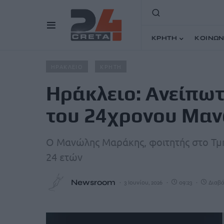
ΚΡΗΤΗ
ΚΟΙΝΩΝ
Home
Άρθρα
Hράκλειο: Ανείπωτος πόνος για τον χα
ΗΡΑΚΛΕΙΟ
ΚΡΗΤΗ
Hράκλειο: Ανείπωτ
του 24χρονου Μα
Ο Μανώλης Μαράκης, φοιτητής στο Τμήμ
24 ετών
Newsroom
3 Ιουνίου, 2026
09:23
Διαβά