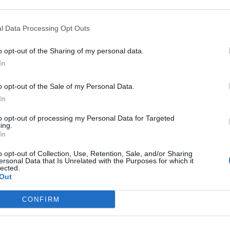
 από τον Ιερό Ναό Αναστάσεως του Κυρίου, στο Νέο
ορός του θα βρίσκεται στην εκκλησία μισή ώρα νωρίτερα.
l Data Processing Opt Outs
o opt-out of the Sharing of my personal data.
In
o opt-out of the Sale of my Personal Data.
In
ΕΠΌΜΕΝΟ
to opt-out of processing my Personal Data for Targeted
ing.
Αχτσιόγλου: Ο δρόμος
In
στη Νέα Αριστερά ήταν
ς για
αδιέξοδος – Δεν έχω
o opt-out of Collection, Use, Retention, Sale, and/or Sharing
ersonal Data that Is Unrelated with the Purposes for which it
ρία
μιλήσει με τον Τσίπρα
lected.
από το 2023
Out
3 Ιουνίου, 2026
CONFIRM
CRETA24
στην Google
ΠΡΟΣΘΕΣΕ ΤΟ
CRETA24
ΣΤΗΝ GOOGLE