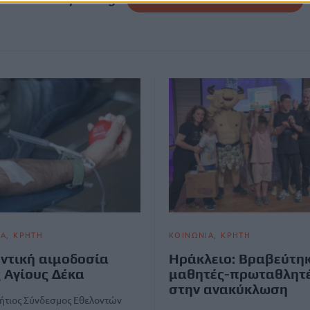
ΙΑ
ΚΡΗΤΗ
ΚΟΙΝΩΝΙΑ
ΚΡΗΤΗ
ντική αιμοδοσία
Hράκλειο: Βραβεύτηκ
 Αγίους Δέκα
μαθητές-πρωταθλητ
στην ανακύκλωση
ήτιος Σύνδεσμος Εθελοντών