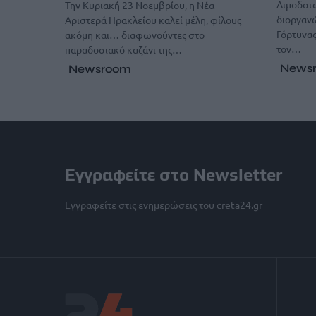
Αιμοδοτ
Την Κυριακή 23 Νοεμβρίου, η Νέα
διοργανώ
Αριστερά Ηρακλείου καλεί μέλη, φίλους
Γόρτυνας
ακόμη και… διαφωνούντες στο
τον…
παραδοσιακό καζάνι της…
News
Newsroom
Εγγραφείτε στο Newsletter
Εγγραφείτε στις ενημερώσεις του creta24.gr