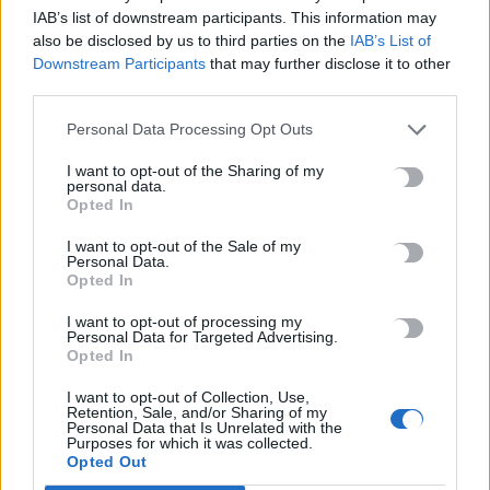
89ΧΡΟΝΟΣ
ΕΝΟΠΛΗ ΕΠΙΘΕΣΗ
ΕΦΚΑ
IAB’s list of downstream participants. This information may
also be disclosed by us to third parties on the
IAB’s List of
ΠΡΩΤΟΔΙΚΕΙΟ
Downstream Participants
that may further disclose it to other
third parties.
Personal Data Processing Opt Outs
ΠΡΟΗΓΟΎΜΕΝΟ
I want to opt-out of the Sharing of my
Παράταση μέχρι τέλος Ιουνίου
personal data.
για τα 3 προγράμματα του
Opted In
«Εξοικονομώ»
I want to opt-out of the Sale of my
Personal Data.
29 Απριλίου, 2026
Opted In
ΕΠΌΜΕΝΟ
I want to opt-out of processing my
Personal Data for Targeted Advertising.
Προέδρος εργαζομένων ΕΦΚΑ
Opted In
για 89χρονο: Είχε εμμονή με την
I want to opt-out of Collection, Use,
ελληνική σύνταξη
Retention, Sale, and/or Sharing of my
Personal Data that Is Unrelated with the
29 Απριλίου, 2026
Purposes for which it was collected.
Opted Out