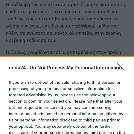
Η σύλληψή του στην Πάτρα, αρκετές ώρες μετά από τις
επιθέσεις, ματαίωσε το σχέδιο του Παναγιώτη Κ. να
ταξιδέψει ως το Στρασβούργο, όπου και σκόπευε να
δώσει συνέχεια, εν είδει δευτεροβάθμιας εκδίκησης,
πλέον σε ανώτατο και κεντρικό επίπεδο, στην ένοπλη
και βίαιη εκδίκησή του.
Πιθανώς, γνωρίζοντας ότι ως υπερήλικας στην πράξη
απολαύει ασυλίας από το νόμο που του παραχωρεί το
ακαταλόγιστο, ο Παναγιώτης Κ. να προχώρησε εκ του
creta24 -
Do Not Process My Personal Information
ασφαλούς στην υλοποίηση του σχεδίου του. Κάτι που,
βέβαια, είναι παράδοξο και οξύμωρο από μόνο του,
If you wish to opt-out of the sale, sharing to third parties, or
εφόσον ο Παναγιώτης Κ. θέλησε να εκδικηθεί το
processing of your personal or sensitive information for
ελληνικό δημόσιο, βασιζόμενος ακριβώς και
targeted advertising by us, please use the below opt-out
section to confirm your selection. Please note that after your
εκμεταλλευόμενος την ανοχή του.
opt-out request is processed you may continue seeing
Σήμερα αναμένεται να οδηγηθεί στον εισαγγελέα.
interest-based ads based on personal information utilized by
us or personal information disclosed to third parties prior to
your opt-out. You may separately opt-out of the further
disclosure of your personal information by third parties on the