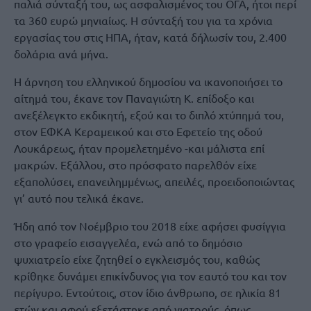
παλιά σύνταξή του, ως ασφαλισμένος του ΟΓΑ, ήτοι περί
τα 360 ευρώ μηνιαίως. Η σύνταξή του για τα χρόνια
εργασίας του στις ΗΠΑ, ήταν, κατά δήλωσίν του, 2.400
δολάρια ανά μήνα.
Η άρνηση του ελληνικού δημοσίου να ικανοποιήσει το
αίτημά του, έκανε τον Παναγιώτη Κ. επίδοξο και
ανεξέλεγκτο εκδικητή, εξού και το διπλό χτύπημά του,
στον ΕΦΚΑ Κεραμεικού και στο Εφετείο της οδού
Λουκάρεως, ήταν προμελετημένο -και μάλιστα επί
μακρών. Εξάλλου, στο πρόσφατο παρελθόν είχε
εξαπολύσει, επανειλημμένως, απειλές, προειδοποιώντας
γι’ αυτό που τελικά έκανε.
Ήδη από τον Νοέμβριο του 2018 είχε αφήσει φυσίγγια
στο γραφείο εισαγγελέα, ενώ από το δημόσιο
ψυχιατρείο είχε ζητηθεί ο εγκλεισμός του, καθώς
κρίθηκε δυνάμει επικίνδυνος για τον εαυτό του και τον
περίγυρο. Εντούτοις, στον ίδιο άνθρωπο, σε ηλικία 81
ετών και αφού εξετάστηκε από γιατρούς, όπως