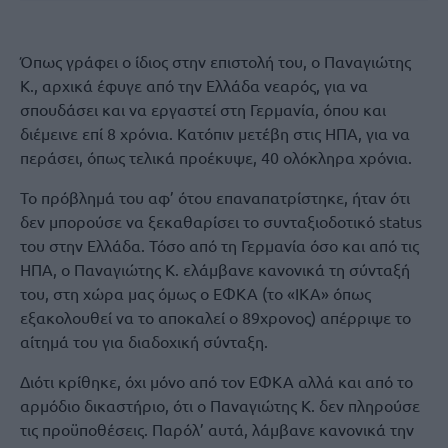
Όπως γράφει ο ίδιος στην επιστολή του, ο Παναγιώτης
Κ., αρχικά έφυγε από την Ελλάδα νεαρός, για να
σπουδάσει και να εργαστεί στη Γερμανία, όπου και
διέμεινε επί 8 χρόνια. Κατόπιν μετέβη στις ΗΠΑ, για να
περάσει, όπως τελικά προέκυψε, 40 ολόκληρα χρόνια.
Το πρόβλημά του αφ’ ότου επαναπατρίστηκε, ήταν ότι
δεν μπορούσε να ξεκαθαρίσει το συνταξιοδοτικό status
του στην Ελλάδα. Τόσο από τη Γερμανία όσο και από τις
ΗΠΑ, ο Παναγιώτης Κ. ελάμβανε κανονικά τη σύνταξή
του, στη χώρα μας όμως ο ΕΦΚΑ (το «ΙΚΑ» όπως
εξακολουθεί να το αποκαλεί ο 89χρονος) απέρριψε το
αίτημά του για διαδοχική σύνταξη.
Διότι κρίθηκε, όχι μόνο από τον ΕΦΚΑ αλλά και από το
αρμόδιο δικαστήριο, ότι ο Παναγιώτης Κ. δεν πληρούσε
τις προϋποθέσεις. Παρόλ’ αυτά, λάμβανε κανονικά την