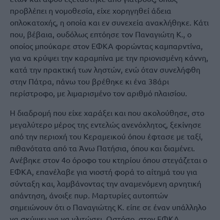
προβλέπει η νομοθεσία, είχε χορηγηθεί άδεια
οπλοκατοχής, η οποία και εν συνεχεία ανακλήθηκε. Κάτι
που, βέβαια, ουδόλως επτόησε τον Παναγιώτη Κ., ο
οποίος μπούκαρε στον ΕΦΚΑ φορώντας καμπαρντίνα,
για να κρύψει την καραμπίνα με την πριονισμένη κάννη,
κατά την πρακτική των ληστών, ενώ όταν συνελήφθη
στην Πάτρα, πάνω του βρέθηκε κι ένα 38άρι
περίστροφο, με λιμαρισμένο τον αριθμό πλαισίου.
Η διαδρομή που είχε χαράξει και που ακολούθησε, στο
μεγαλύτερο μέρος της εντελώς ανενόχλητος, ξεκίνησε
από την περιοχή του Κεραμεικού όπου έφτασε με ταξί,
πιθανότατα από τα Άνω Πατήσια, όπου και διαμένει.
Ανέβηκε στον 4ο όροφο του κτηρίου όπου στεγάζεται ο
ΕΦΚΑ, επανέλαβε για νιοστή φορά το αίτημά του για
σύνταξη και, λαμβάνοντας την αναμενόμενη αρνητική
απάντηση, άνοιξε πυρ. Μαρτυρίες αυτοπτών
σημειώνουν ότι ο Παναγιώτης Κ. είπε σε έναν υπάλληλο
να σκύψει για να γλιτώσει. Ωστόσο, στον ΕΦΚΑ