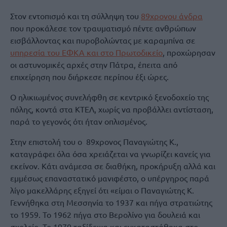
Στον εντοπισμό και τη σύλληψη του
89χρονου άνδρα
που προκάλεσε τον τραυματισμό πέντε ανθρώπων
εισβάλλοντας και πυροβολώντας με καραμπίνα σε
υπηρεσία του ΕΦΚΑ και στο Πρωτοδικείο
, προχώρησαν
οι αστυνομικές αρχές στην Πάτρα, έπειτα από
επιχείρηση που διήρκεσε περίπου έξι ώρες.
Ο ηλικιωμένος συνελήφθη σε κεντρικό ξενοδοχείο της
πόλης, κοντά στα ΚΤΕΛ, χωρίς να προβάλλει αντίσταση,
παρά το γεγονός ότι ήταν οπλισμένος.
Στην επιστολή του ο 89χρονος Παναγιώτης Κ.,
καταγράφει όλα όσα χρειάζεται να γνωρίζει κανείς για
εκείνον. Κάτι ανάμεσα σε διαθήκη, προκήρυξη αλλά και
εμμέσως επαναστατικό μανιφέστο, ο υπέργηρος παρά
λίγο μακελλάρης εξηγεί ότι «είμαι ο Παναγιώτης Κ.
Γεννήθηκα στη Μεσσηνία το 1937 και πήγα στρατιώτης
το 1959. Το 1962 πήγα στο Βερολίνο για δουλειά και
σχολείο. Το 1970 ταξίδεψα και εγκαταστάθηκα στο