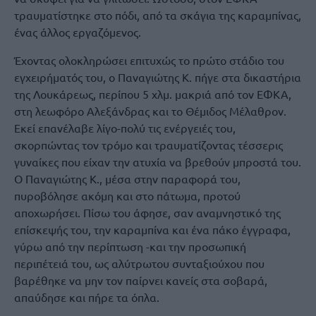
τραυματίστηκε στο πόδι, από τα σκάγια της καραμπίνας,
ένας άλλος εργαζόμενος.
Έχοντας ολοκληρώσει επιτυχώς το πρώτο στάδιο του
εγχειρήματός του, ο Παναγιώτης Κ. πήγε στα δικαστήρια
της Λουκάρεως, περίπου 5 χλμ. μακριά από τον ΕΦΚΑ,
στη λεωφόρο Αλεξάνδρας και το Θέμιδος Μέλαθρον.
Εκεί επανέλαβε λίγο-πολύ τις ενέργειές του,
σκορπώντας τον τρόμο και τραυματίζοντας τέσσερις
γυναίκες που είχαν την ατυχία να βρεθούν μπροστά του.
Ο Παναγιώτης Κ., μέσα στην παραφορά του,
πυροβόλησε ακόμη και στο πάτωμα, προτού
αποχωρήσει. Πίσω του άφησε, σαν αναμνηστικό της
επίσκεψής του, την καραμπίνα και ένα πάκο έγγραφα,
γύρω από την περίπτωση -και την προσωπική
περιπέτειά του, ως αλύτρωτου συνταξιούχου που
βαρέθηκε να μην τον παίρνει κανείς στα σοβαρά,
απαύδησε και πήρε τα όπλα.