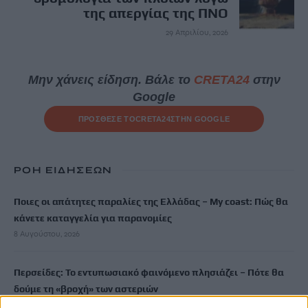
της απεργίας της ΠΝΟ
29 Απριλίου, 2026
Μην χάνεις είδηση. Βάλε το
CRETA24
στην
Google
ΠΡΟΣΘΕΣΕ ΤΟ
CRETA24
ΣΤΗΝ GOOGLE
ΡΟΗ ΕΙΔΗΣΕΩΝ
Ποιες οι απάτητες παραλίες της Ελλάδας – My coast: Πώς θα
κάνετε καταγγελία για παρανομίες
8 Αυγούστου, 2026
Περσείδες: Το εντυπωσιακό φαινόμενο πλησιάζει – Πότε θα
δούμε τη «βροχή» των αστεριών
8 Αυγούστου, 2026