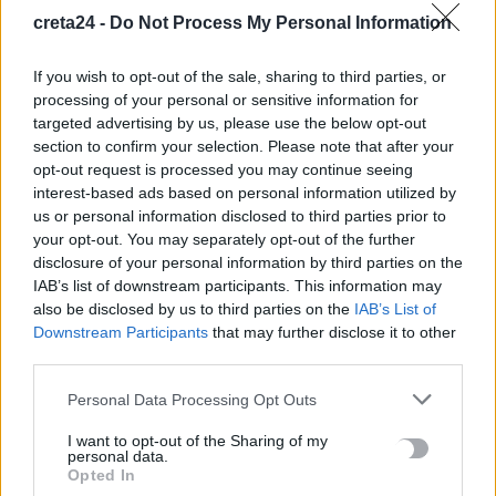
creta24 -
Do Not Process My Personal Information
Ενοίκια: Πότε γίνονται υποχρεωτικές οι πληρωμές μέσω
If you wish to opt-out of the sale, sharing to third parties, or
τραπεζών
processing of your personal or sensitive information for
8 Αυγούστου, 2026
targeted advertising by us, please use the below opt-out
section to confirm your selection. Please note that after your
opt-out request is processed you may continue seeing
Ισπανία: Η συγκινητική επανένωση γυναίκας με τα
interest-based ads based on personal information utilized by
γαϊδουράκια της μετά τις πυρκαγιές
us or personal information disclosed to third parties prior to
8 Αυγούστου, 2026
your opt-out. You may separately opt-out of the further
disclosure of your personal information by third parties on the
Στις 19 Αυγούστου η γενική συνέλευση του συλλόγου
IAB’s list of downstream participants. This information may
also be disclosed by us to third parties on the
IAB’s List of
κρεοπωλών Χανίων
Downstream Participants
that may further disclose it to other
8 Αυγούστου, 2026
third parties.
Νέος κύκλος μαθημάτων Κινεζικής Γλώσσας στο
Personal Data Processing Opt Outs
Πανεπιστήμιο Κρήτης για το ακαδημαϊκό έτος 2026-2027
I want to opt-out of the Sharing of my
8 Αυγούστου, 2026
personal data.
Opted In