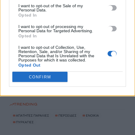
Άνοια: Ποια είναι τα επαγγέλματα που προστατεύουν τον
I want to opt-out of the Sale of my
Personal Data.
εγκέφαλο
Opted In
8 Αυγούστου, 2026
I want to opt-out of processing my
Personal Data for Targeted Advertising.
Επίδομα €391 από τον ΟΠΕΚΑ, χωρίς εισοδηματικά κριτήρια:
Opted In
Η προϋπόθεση
I want to opt-out of Collection, Use,
8 Αυγούστου, 2026
Retention, Sale, and/or Sharing of my
Personal Data that Is Unrelated with the
Purposes for which it was collected.
Opted Out
Θεατρική αφήγηση «Έρευσεν ύδωρ» στο Δημοτικό Σχολείο
Κεφαλά
CONFIRM
8 Αυγούστου, 2026
TRENDING
#
ΑΠΑΤΗΤΕΣ ΠΑΡΑΛΙΕΣ
#
ΠΕΡΣΕΙΔΕΣ
#
ΕΝΟΙΚΙΑ
#
ΠΥΡΚΑΓΙΕΣ