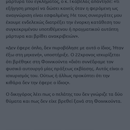
μάρτυρα του εγκλήματος, ο κ. Γκαβέλας απάντησε: «τι
εξήγηση μπορεί να δώσει κανείς όταν η φερόμενη ως
αναγνώριση είναι εσφαλμένη; Με τους συνεργάτες μου
έχουμε ενδελεχώς διατρέξει την ένορκη κατάθεση του
συγκεκριμένου υποτιθέμενου ή πραγματικού αυτόπτη
μάρτυρα και βρίθει ανακριβειών».
«Δεν έφερε όπλο, δεν πυροβόλησε με αυτό ο ίδιος. Ήταν
έξω στη μηχανή», υποστήριξε. Ο 22χρονος ισχυρίζεται
ότι βρέθηκε στη Φοινικούντα «διότι συνέδραμε τον
φυσικό αυτουργό μίας πράξεως εκβίασης. Αυτός είναι ο
ισχυρισμός του. Ούτως ή άλλως προκύπτει ότι την
κιθάρα δεν την έφερε ο ίδιος».
Ο δικηγόρος λέει πως ο πελάτης του δεν γνώριζε τα δύο
θύματα και πως δεν είχε βρεθεί ξανά στη Φοινικούντα.