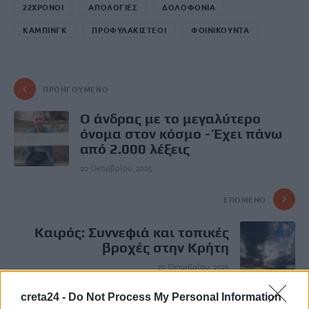
22ΧΡΟΝΟΙ
ΑΠΟΛΟΓΙΕΣ
ΔΟΛΟΦΟΝΙΑ
ΚΑΜΠΙΝΓΚ
ΠΡΟΦΥΛΑΚΙΣΤΕΟΙ
ΦΟΙΝΙΚΟΥΝΤΑ
ΠΡΟΗΓΟΎΜΕΝΟ
Ο άνδρας με το μεγαλύτερο
όνομα στον κόσμο - Έχει πάνω
από 2.000 λέξεις
20 Οκτωβρίου, 2025
ΕΠΌΜΕΝΟ
Καιρός: Συννεφιά και τοπικές
βροχές στην Κρήτη
20 Οκτωβρίου, 2025
creta24 -
Do Not Process My Personal Information