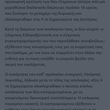
προσωρινή κράτηση των δύο 22χρονων ύστερα από μια
μαραθώνια διαδικασία διάρκειας περίπου 16 ωρών,
που ξεκίνησε το μεσημέρι της Κυριακής και
ολοκληρώθηκε στις 4 τα ξημερώματα της Δευτέρας.
Κατά τη διάρκεια των απολογιών τους, οι δύο νεαροί –ο
22χρονος Ελληνοβρετανός και ο 22χρονος
συγκατηγορούμενός του που παραδόθηκε αυτοβούλως–
εξέθεσαν τους ισχυρισμούς τους για τη συμμετοχή τους
στο έγκλημα, με τον έναν να επιρρίπτει στον άλλον την
ευθύνη για το ποιος εισήλθε το μοιραίο βράδυ στη
σκηνή του εγκλήματος.
Ο συνήγορος του καθ’ ομολογίαν συνεργού, Μπάμπης
Λυκούδης, δήλωσε μετά το τέλος της απολογίας: «Στις 4
τα ξημερώματα ολοκληρώθηκε ο πρώτος κύκλος
απολογιών των δύο κατηγορουμένων, με τα
αναμενόμενα δικονομικά αποτελέσματα. Η ανάκριση
παραμένει ανοιχτή. Οι κατηγορούμενοι εξέθεσαν ο
καθένας τους δικούς του ισχυρισμούς σχετικά με τη