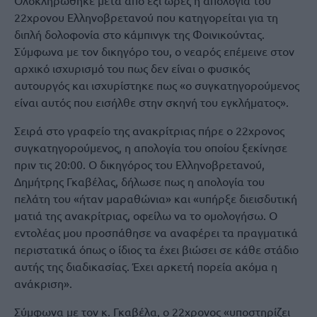
Ολοκληρώθηκε μετά από έξι ώρες η απολογία του
22χρονου Ελληνοβρετανού που κατηγορείται για τη
διπλή δολοφονία στο κάμπινγκ της Φοινικούντας.
Σύμφωνα με τον δικηγόρο του, ο νεαρός επέμεινε στον
αρχικό ισχυρισμό του πως δεν είναι ο φυσικός
αυτουργός και ισχυρίστηκε πως «ο συγκατηγορούμενος
είναι αυτός που εισήλθε στην σκηνή του εγκλήματος».
Σειρά στο γραφείο της ανακρίτριας πήρε ο 22χρονος
συγκατηγορούμενος, η απολογία του οποίου ξεκίνησε
πριν τις 20:00. Ο δικηγόρος του Ελληνοβρετανού,
Δημήτρης Γκαβέλας, δήλωσε πως η απολογία του
πελάτη του «ήταν μαραθώνια» και «υπήρξε διεισδυτική
ματιά της ανακρίτριας, οφείλω να το ομολογήσω. Ο
εντολέας μου προσπάθησε να αναφέρει τα πραγματικά
περιστατικά όπως ο ίδιος τα έχει βιώσει σε κάθε στάδιο
αυτής της διαδικασίας. Έχει αρκετή πορεία ακόμα η
ανάκριση».
Σύμφωνα με τον κ. Γκαβέλα, ο 22χρονος «υποστηρίζει