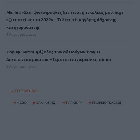
Marfin: «Στις φωτογραφίες δεν είναι η εντολέας μου, είχε
εξεταστεί και το 2022» – Τι λέει ο δικηγόρος 46χρονης
κατηγορούμενης
8 Αυγούστου, 2026
Κορυφώνεται η έξοδος των αδειούχων ενόψει
Δεκαπενταύγουστου – Γεμάτα αναχωρούν τα πλοία
8 Αυγούστου, 2026
TRENDING
#
ΚΙΕΒΟ
#
ΕΛΑΦΟΝΗΣΙ
#
ΠΑΡΚΙΝΓΚ
#
ΓΡΑΦΕΙΟ ΤΕΛΕΤΩΝ