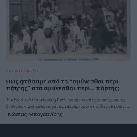
UNCATEGORIZED
Πως φτάσαμε από το “αμύνεσθαι περὶ
πάτρης” στο αμύνεσθαι περὶ… πάρτης;
Του Κώστα Α.Μπογδανίδη Κάθε φορά που οι ιστορικές μνήμες
ξυπνούν, για εκείνες τις μέρες, επανέρχομαι στις ίδιες σκέψεις.…
Κώστας Μπογδανίδης