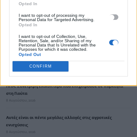
Opted In
8 Αυγούστου, 2026
I want to opt-out of processing my
Personal Data for Targeted Advertising.
Ελαφονήσι: Οδηγούσαν τα αυτοκίνητα στο πάρκινγκ που
Opted In
εργάζονται και κατέληξαν με χειροπέδες
I want to opt-out of Collection, Use,
8 Αυγούστου, 2026
Retention, Sale, and/or Sharing of my
Personal Data that Is Unrelated with the
Purposes for which it was collected.
Opted Out
Θρίλερ σε γραφείο τελετών στο Σικάγο: Βρέθηκαν σε
αποσύνθεση 56 σοροί
CONFIRM
8 Αυγούστου, 2026
ΗΠΑ: Συνετρίβη ελικόπτερο που επιχειρούσε σε πυρκαγιά
στη Γιούτα
8 Αυγούστου, 2026
Αυτές είναι οι πέντε μεγάλες αλλαγές στις αγροτικές
ενισχύσεις
8 Αυγούστου, 2026