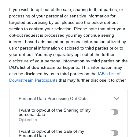
Μην χάνεις είδηση. Βάλε το
CRETA24
στην
If you wish to opt-out of the sale, sharing to third parties, or
Google
processing of your personal or sensitive information for
ΠΡΟΣΘΕΣΕ ΤΟ
CRETA24
ΣΤΗΝ GOOGLE
targeted advertising by us, please use the below opt-out
section to confirm your selection. Please note that after your
opt-out request is processed you may continue seeing
interest-based ads based on personal information utilized by
ΡΟΗ ΕΙΔΗΣΕΩΝ
us or personal information disclosed to third parties prior to
your opt-out. You may separately opt-out of the further
Γαύδος: Επιχείρηση διάσωσης 31χρονης από δύσβατο σημείο
disclosure of your personal information by third parties on the
– Την απομάκρυνε με φουσκωτό επισκέπτης
IAB’s list of downstream participants. This information may
8 Αυγούστου, 2026
also be disclosed by us to third parties on the
IAB’s List of
Downstream Participants
that may further disclose it to other
third parties.
e-ΕΦΚΑ – ΔΥΠΑ: Ο «χάρτης» των πληρωμών από την Δευτέρα
έως την Παρασκευή 14 Αυγούστου
Personal Data Processing Opt Outs
8 Αυγούστου, 2026
I want to opt-out of the Sharing of my
personal data.
Opted In
Νύχτα-κόλαση στο Κίεβο και την περιφέρειά του: Τρεις
νεκροί από τα ρωσικά πλήγματα – Ένα παιδί μεταξύ των
I want to opt-out of the Sale of my
Personal Data.
θυμάτων