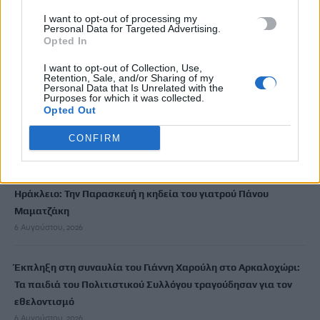
Τροχαίο στο ΒΟΑΚ: Συγκρούστηκαν δύο αυτοκίνητα
I want to opt-out of processing my
6 Αυγούστου, 2026
Personal Data for Targeted Advertising.
Opted In
Δασικές πυρκαγιές: Οι 6 πιο επικίνδυνες εβδομάδες
I want to opt-out of Collection, Use,
Retention, Sale, and/or Sharing of my
6 Αυγούστου, 2026
Personal Data that Is Unrelated with the
Purposes for which it was collected.
Opted Out
Μετά τις θερμές εντυπώσεις σε Χανιά, Ρέθυμνο και Άγιο
Νικόλαο, η «Μεσόγειος» ταξιδεύει απόψε στο Ηράκλειο
CONFIRM
6 Αυγούστου, 2026
Ηράκλειο: Την Παρασκευή η κηδεία του γιατρού Πάνου
Μαματζάκη
6 Αυγούστου, 2026
Έκπληξη στη συναυλία του Γιάννη Χαρούλη στο Αρκαλοχώρι:
Τα παιδιά του Πολιτιστικού Συλλόγου τραγούδησαν για τον
εθελοντισμό
6 Αυγούστου, 2026