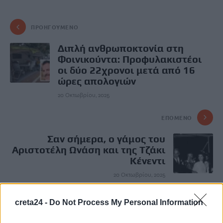
ΠΡΟΗΓΟΎΜΕΝΟ
Διπλή ανθρωποκτονία στη
Φοινικούντα: Προφυλακιστέοι
οι δύο 22χρονοι μετά από 16
ώρες απολογιών
20 Οκτωβρίου, 2025
ΕΠΌΜΕΝΟ
Σαν σήμερα, ο γάμος του
Αριστοτέλη Ωνάση και της Τζάκι
Κένεντι
20 Οκτωβρίου, 2025
creta24 -
Do Not Process My Personal Information
Μην χάνεις είδηση. Βάλε το
CRETA24
στην
Google