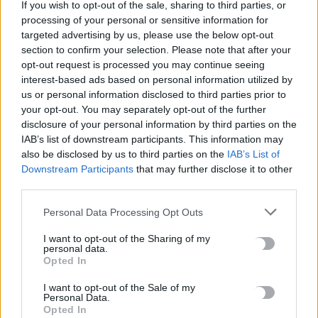
If you wish to opt-out of the sale, sharing to third parties, or
processing of your personal or sensitive information for
ΠΡΟΣΘΕΣΕ ΤΟ
CRETA24
ΣΤΗΝ GOOGLE
targeted advertising by us, please use the below opt-out
section to confirm your selection. Please note that after your
opt-out request is processed you may continue seeing
ΡΟΗ ΕΙΔΗΣΕΩΝ
interest-based ads based on personal information utilized by
us or personal information disclosed to third parties prior to
Ηράκλειο: Διακρίσεις και… ξενοφοβία στα Mini Bus;
your opt-out. You may separately opt-out of the further
6 Αυγούστου, 2026
disclosure of your personal information by third parties on the
IAB’s list of downstream participants. This information may
also be disclosed by us to third parties on the
IAB’s List of
Στ. Παπασταύρου για πυρκαγιές: Διασώθηκε σχεδόν στο
Downstream Participants
that may further disclose it to other
σύνολό του το φοινικόδασος της Πρέβελης
third parties.
6 Αυγούστου, 2026
Personal Data Processing Opt Outs
Υπόθεση 75χρονης στα Χανιά: Την εντόπισε περιπολικό,
I want to opt-out of the Sharing of my
personal data.
μεταφέρθηκε στο Αστυνομικό Τμήμα και λίγες ημέρες μετά
Opted In
βρέθηκε νεκρή
6 Αυγούστου, 2026
I want to opt-out of the Sale of my
Personal Data.
Opted In