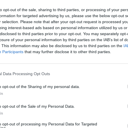
to opt-out of the sale, sharing to third parties, or processing of your per
formation for targeted advertising by us, please use the below opt-out s
r selection. Please note that after your opt-out request is processed y
eing interest-based ads based on personal information utilized by us or
disclosed to third parties prior to your opt-out. You may separately opt-
losure of your personal information by third parties on the IAB’s list of
. This information may also be disclosed by us to third parties on the
IA
ποθέσεων Σωμάτων Ασφαλείας έχει διαταχθεί έρευνα
Participants
that may further disclose it to other third parties.
ικών ευθυνών των αστυνομικών
, ενώ
ΕΔΕ διέταξε και ο
.
l Data Processing Opt Outs
o opt-out of the Sharing of my personal data.
τύχημα που έλαβε χώρα στα Χανιά Κρήτης τις πρώτες
In
νουαρίου 2025, από τη Γενική Περιφερειακή Αστυνομική
τι:
o opt-out of the Sale of my Personal Data.
In
0 Ιανουαρίου 2025, οδηγός κατελήφθη από αστυνομικούς του
εί υπό την επήρεια αλκοόλ, πράξη για την οποία
to opt-out of processing my Personal Data for Targeted
ing.