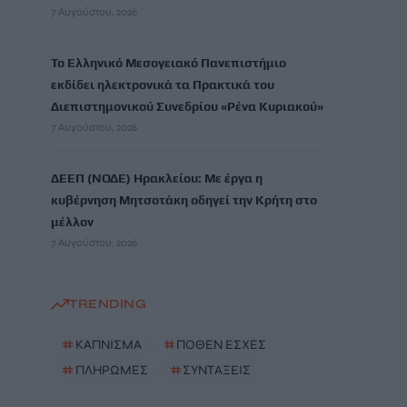
7 Αυγούστου, 2026
Το Ελληνικό Μεσογειακό Πανεπιστήμιο
εκδίδει ηλεκτρονικά τα Πρακτικά του
Διεπιστημονικού Συνεδρίου «Ρένα Κυριακού»
7 Αυγούστου, 2026
ΔΕΕΠ (ΝΟΔΕ) Ηρακλείου: Με έργα η
κυβέρνηση Μητσοτάκη οδηγεί την Κρήτη στο
μέλλον
7 Αυγούστου, 2026
TRENDING
#
ΚΑΠΝΙΣΜΑ
#
ΠΟΘΕΝ ΕΣΧΕΣ
#
ΠΛΗΡΩΜΕΣ
#
ΣΥΝΤΑΞΕΙΣ