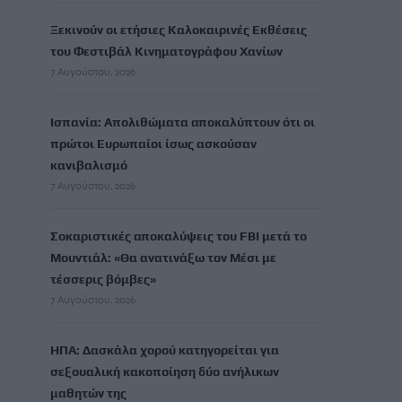
Ξεκινούν οι ετήσιες Καλοκαιρινές Εκθέσεις
του Φεστιβάλ Κινηματογράφου Χανίων
7 Αυγούστου, 2026
Ισπανία: Απολιθώματα αποκαλύπτουν ότι οι
πρώτοι Ευρωπαίοι ίσως ασκούσαν
κανιβαλισμό
7 Αυγούστου, 2026
Σοκαριστικές αποκαλύψεις του FBI μετά το
Μουντιάλ: «Θα ανατινάξω τον Μέσι με
τέσσερις βόμβες»
7 Αυγούστου, 2026
ΗΠΑ: Δασκάλα χορού κατηγορείται για
σεξουαλική κακοποίηση δύο ανήλικων
μαθητών της