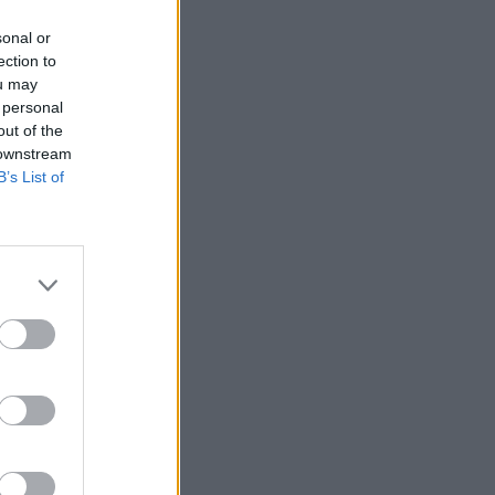
sonal or
ection to
ou may
 personal
out of the
 downstream
B’s List of