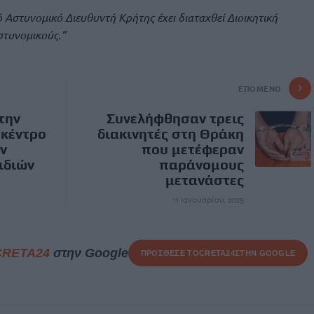
ό Αστυνομικό Διευθυντή Κρήτης έχει διαταχθεί Διοικητική
στυνομικούς.”
ΕΠΌΜΕΝΟ
την
Συνελήφθησαν τρεις
 κέντρο
διακινητές στη Θράκη
ν
που μετέφεραν
ιδιών
παράνομους
μετανάστες
11 Ιανουαρίου, 2025
CRETA24
στην Google
ΠΡΟΣΘΕΣΕ ΤΟ
CRETA24
ΣΤΗΝ GOOGLE