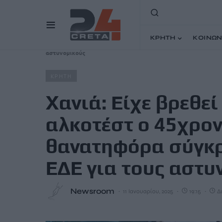
ΚΡΗΤΗ
ΚΟΙΝΩΝ
Home
Άρθρα
Χανιά: Είχε βρεθεί μεθυσμένος σε αλκο
αστυνομικούς
ΚΡΗΤΗ
Χανιά: Είχε βρεθε
αλκοτέστ ο 45χρον
θανατηφόρα σύγκρ
ΕΔΕ για τους αστυ
Newsroom
11 Ιανουαρίου, 2025
19:15
Δ