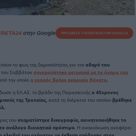
CRETA24
στην Google
ΠΡΟΣΘΕΣΕ ΤΟ
CRETA24
ΣΤΗΝ GOOGLE
έπουν το φως της δημοσιότητας για τον
οδηγό του
 του Σαββάτου
συγκρούστηκε μετωπικά με το όχημα του
 από την οποία
ο νεαρός βρήκε ακαριαίο θάνατο.
δωσε η ΕΛ.ΑΣ. το βράδυ της Παρασκευής
ο 45χρονος
μικούς της Τροχαίας
, κατά τη διάρκεια του οποίου
βρέθηκε
όλ.
ρος του
σχηματίστηκε δικογραφία, ακινητοποιήθηκε το
το ανάλογο διοικητικό πρόστιμο
. Η ανακοίνωση αναφέρει
 κλειδιά του οχήματος με έκθεση απόδοσης στον