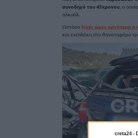
συνοδηγό του 45χρονου
, ο οπο
αλκοόλ.
Ωστόσο
λίγες ώρες αργότερα ο 
και ενεπλάκη στο θανατηφόρο τρ
creta24 -