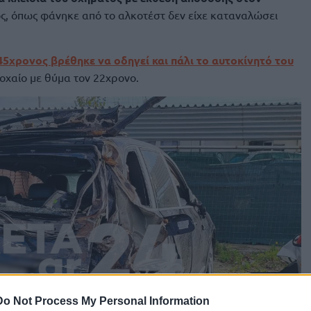
ίος, όπως φάνηκε από το αλκοτέστ δεν είχε καταναλώσει
45χρονος βρέθηκε να οδηγεί και πάλι το αυτοκίνητό του
οχαίο με θύμα τον 22χρονο.
Do Not Process My Personal Information