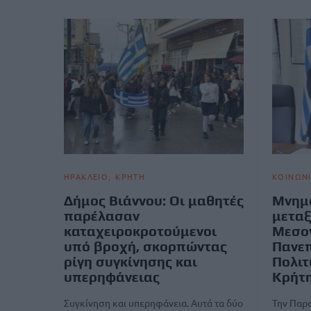
ΗΡΑΚΛΕΙΟ
ΚΡΗΤΗ
ΚΟΙΝΩΝ
Δήμος Βιάννου: Οι μαθητές
Μνημό
παρέλασαν
μεταξ
καταχειροκροτούμενοι
Μεσο
υπό βροχή, σκορπώντας
Πανεπ
ρίγη συγκίνησης και
Πολιτ
υπερηφάνειας
Κρήτ
Συγκίνηση και υπερηφάνεια. Αυτά τα δύο
Την Παρ