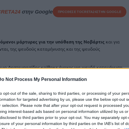
CRETA24
στην Google
ΠΡΟΣΘΕΣΕ ΤΟ
CRETA24
ΣΤΗΝ GOOGLE
όμενοι μάρτυρες για την υπόθεση της Νοβάρτις
και για
ται, της ψευδούς καταμήνυσης και της ψευδούς
ωρ Δεστεμπασίδης κρίθηκε ένοχος για ψευδή καταμήνυση
Ανδρέα Λοβερδου και Νίκου Μανιαδακη και ένοχος για
Do Not Process My Personal Information
ση για δύο πράξεις.
 ονομασία «Αικατερίνη Κελέση» κρίθηκε ένοχη για ψευδή
to opt-out of the sale, sharing to third parties, or processing of your per
τικών προσώπων, των Αδωνι Γεωργιάδη, Γιάννη Στουρνάρα,
formation for targeted advertising by us, please use the below opt-out s
r selection. Please note that after your opt-out request is processed y
 Αντώνη Σαμάρα και ένοχη για ψευδή κατάθεση κατ’
eing interest-based ads based on personal information utilized by us or
disclosed to third parties prior to your opt-out. You may separately opt-
losure of your personal information by third parties on the IAB’s list of
 αθώοι λόγω αμφιβολιών για το αδίκημα της ψευδούς