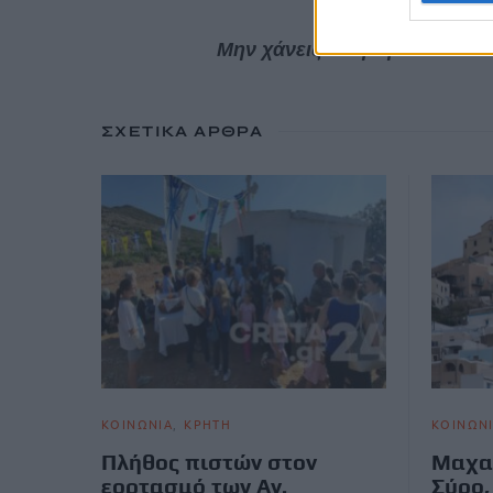
Μην χάνεις είδηση. Βάλε το
ΣΧΕΤΙΚΆ ΆΡΘΡΑ
ΚΟΙΝΩΝΙΑ
ΚΡΗΤΗ
ΚΟΙΝΩΝ
Πλήθος πιστών στον
Μαχα
εορτασμό των Αγ.
Σύρο,