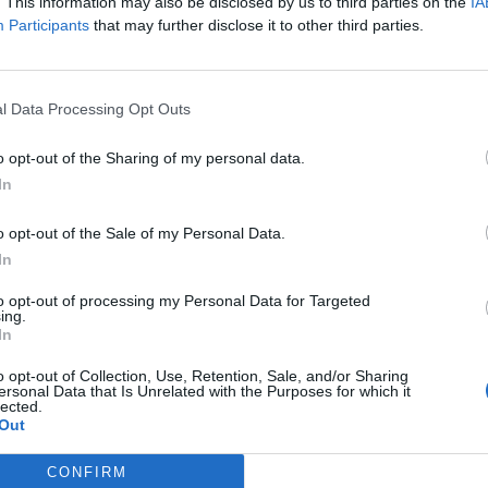
. This information may also be disclosed by us to third parties on the
IA
τικά πρόσωπα τα οποία τους είχαν μηνύσει, επειδή με τις
Participants
that may further disclose it to other third parties.
ξει στην υπόθεση της Νοβάρτις.
, τον περασμένο μήνα, η εισαγγελέας της έδρας είχε
ορουμένων μόνον για το ένα αδίκημα, αυτό της ψευδούς
l Data Processing Opt Outs
ηγορουμένων έχουν ζητήσει ελαφρυντικά για τους εντολείς
o opt-out of the Sharing of my personal data.
In
o opt-out of the Sale of my Personal Data.
In
to opt-out of processing my Personal Data for Targeted
ing.
ΕΠΌΜΕΝΟ
In
«Υγρός τάφος» παραλία
o opt-out of Collection, Use, Retention, Sale, and/or Sharing
 του
ersonal Data that Is Unrelated with the Purposes for which it
της Κρήτης για έναν
lected.
46χρονο
Out
15 Σεπτεμβρίου, 2025
CONFIRM