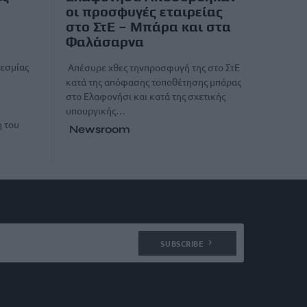
οι προσφυγές εταιρείας
στο ΣτΕ – Μπάρα και στα
Φαλάσαρνα
θεσμίας
Απέσυρε χθες τηνπροσφυγή της στο ΣτΕ
κατά της απόφασης τοποθέτησης μπάρας
στο Ελαφονήσι και κατά της σχετικής
υπουργικής…
η του
Newsroom
SUBSCRIBE