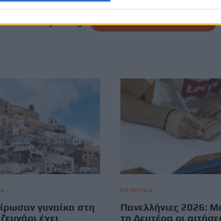
CRETA24
στην Google
ΠΡΟΣΘΕΣΕ ΤΟ
CRETA24
ΣΤΗΝ GOOGLE
ΙΑ
ΚΟΙΝΩΝΙΑ
ίρωσαν γυναίκα στη
Πανελλήνιες 2026: Μ
 ζευγάρι έχει
τη Δευτέρα οι αιτήσε