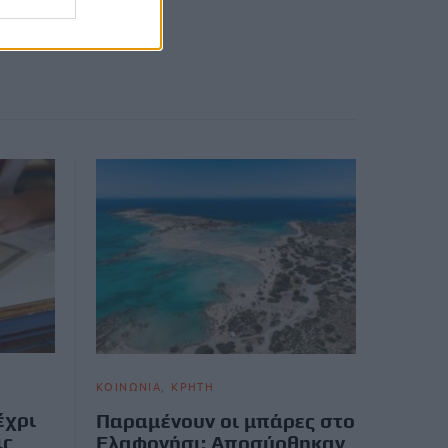
ΚΟΙΝΩΝΙΑ
ΚΡΗΤΗ
έχρι
Παραμένουν οι μπάρες στο
ις
Ελαφονήσι: Αποσύρθηκαν