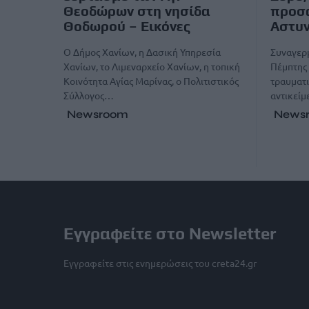
Θεοδώρων στη νησίδα
προσα
Θοδωρού – Εικόνες
Αστυ
Ο Δήμος Χανίων, η Δασική Υπηρεσία
Συναγερμ
Χανίων, το Λιμεναρχείο Χανίων, η τοπική
Πέμπτης 
Κοινότητα Αγίας Μαρίνας, ο Πολιτιστικός
τραυματι
Σύλλογος…
αντικεί
Newsroom
News
Εγγραφείτε στο Newsletter
Εγγραφείτε στις ενημερώσεις του creta24.gr