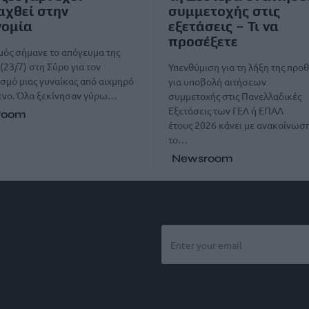
χθεί στην
συμμετοχής στις
νομία
εξετάσεις – Τι να
προσέξετε
ός σήμανε το απόγευμα της
(23/7) στη Σύρο για τον
Υπενθύμιση για τη λήξη της προ
σμό μιας γυναίκας από αιχμηρό
για υποβολή αιτήσεων
μενο. Όλα ξεκίνησαν γύρω…
συμμετοχής στις Πανελλαδικές
Εξετάσεις των ΓΕΛ ή ΕΠΑΛ
room
έτους 2026 κάνει με ανακοίνωσ
το…
Newsroom