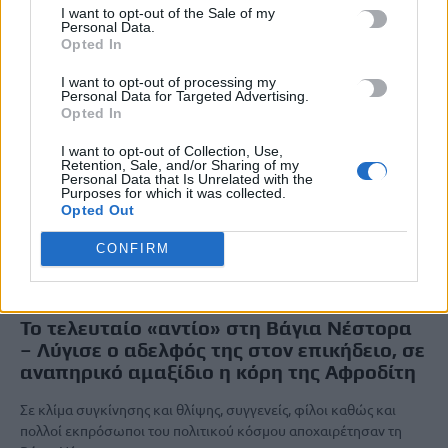
I want to opt-out of the Sale of my
Personal Data.
Opted In
I want to opt-out of processing my
Personal Data for Targeted Advertising.
Opted In
I want to opt-out of Collection, Use,
Retention, Sale, and/or Sharing of my
Personal Data that Is Unrelated with the
Purposes for which it was collected.
Opted Out
CONFIRM
ΚΟΙΝΩΝΙΑ
Το τελευταίο «αντίο» στη Βάγια Νέστορα
– Λύγισε ο αδελφός της στον επικήδειο, σε
αναπηρικό αμαξίδιο η κόρη της Αφροδίτη
Σε κλίμα συγκίνησης και θλίψης, συγγενείς, φίλοι καθώς και
πολλοί εκπρόσωποι του πολιτικού κόσμου αποχαιρέτησαν τη