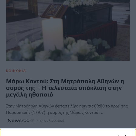
ΚΟΙΝΩΝΙΑ
Μάρω Κοντού: Στη Μητρόπολη Αθηνών η
σορός της – Η τελευταία υπόκλιση στην
μεγάλη ηθοποιό
Στην Μητρόπολη Αθηνών έφτασε λίγο πριν τις 09:00 το πρωί της
Παρασκευής (17/07) η σορός της Μάρως Κοντού.…
Newsroom
17 Ιουλίου, 2026