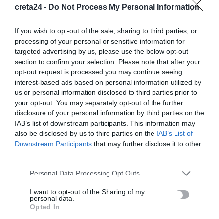
creta24 -
Do Not Process My Personal Information
If you wish to opt-out of the sale, sharing to third parties, or
processing of your personal or sensitive information for
targeted advertising by us, please use the below opt-out
section to confirm your selection. Please note that after your
opt-out request is processed you may continue seeing
interest-based ads based on personal information utilized by
us or personal information disclosed to third parties prior to
your opt-out. You may separately opt-out of the further
disclosure of your personal information by third parties on the
IAB’s list of downstream participants. This information may
ΔΙΕΘΝΗ
also be disclosed by us to third parties on the
IAB’s List of
Downstream Participants
that may further disclose it to other
Λύθηκε το μυστήριο με τον μασκοφόρο
third parties.
στην κηδεία του Αλί Χαμενεΐ
Personal Data Processing Opt Outs
Το μυστήριο γύρω από τον άνδρα με τη μαύρη μάσκα που
εμφανίστηκε στην κηδεία του Αλί Χαμενεΐ φαίνεται πως λύθηκε,
I want to opt-out of the Sharing of my
…
personal data.
Opted In
Newsroom
12 Ιουλίου, 2026