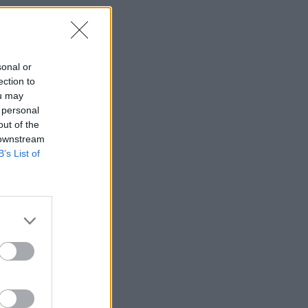
sonal or
ection to
ou may
 personal
out of the
 downstream
B’s List of