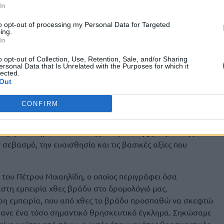
In
to opt-out of processing my Personal Data for Targeted
ing.
In
o opt-out of Collection, Use, Retention, Sale, and/or Sharing
ersonal Data that Is Unrelated with the Purposes for which it
lected.
Out
CONFIRM
 περάσει απαρατήρητο. Όχι μόνο εξαιτίας της ίδιας της
ακόμη ένα σημάδι κοινωνικής αποξένωσης, μιας εποχής που
 σεβασμό, την ευαισθησία και τις βασικές αξίες που
 του Πέτρου Μιχαηλίδη, ο οποίος περιγράφει όσα
εστη εμπειρία χθες βράδυ στο δρομολόγιό μας.
ρη εμπειρία, που από χθες το βράδυ προσπαθώ να σκεφτώ
έκανε ένα τόσο σημαντικό θρησκευτικό έγκλημα. Σηκώσαμε