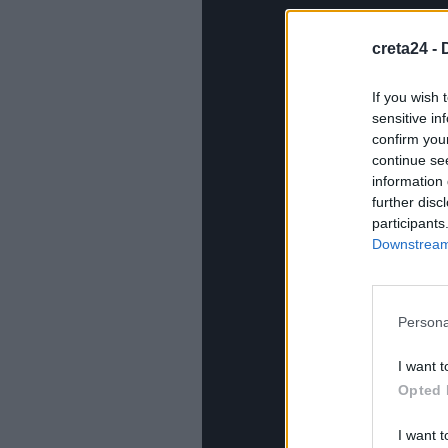
creta24 -
If you wish 
sensitive in
confirm you
continue se
information 
further disc
participants
Downstream 
Persona
I want t
Opted 
I want t