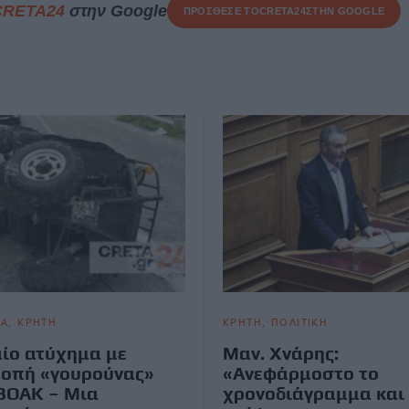
CRETA24
στην Google
ΠΡΟΣΘΕΣΕ ΤΟ
CRETA24
ΣΤΗΝ GOOGLE
ΙΑ
ΚΡΗΤΗ
ΚΡΗΤΗ
ΠΟΛΙΤΙΚΗ
ίο ατύχημα με
Μαν. Χνάρης:
ροπή «γουρούνας»
«Ανεφάρμοστο το
ΒΟΑΚ – Μια
χρονοδιάγραμμα και