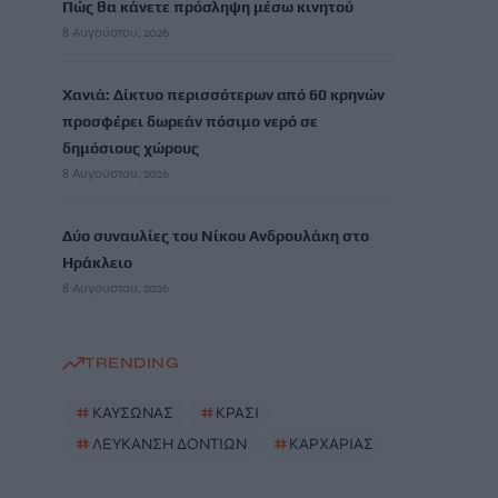
Πώς θα κάνετε πρόσληψη μέσω κινητού
8 Αυγούστου, 2026
Χανιά: Δίκτυο περισσότερων από 60 κρηνών
προσφέρει δωρεάν πόσιμο νερό σε
δημόσιους χώρους
8 Αυγούστου, 2026
Δύο συναυλίες του Νίκου Ανδρουλάκη στο
Ηράκλειο
8 Αυγούστου, 2026
TRENDING
#
ΚΑΥΣΩΝΑΣ
#
ΚΡΑΣΙ
#
ΛΕΥΚΑΝΣΗ ΔΟΝΤΙΩΝ
#
ΚΑΡΧΑΡΙΑΣ