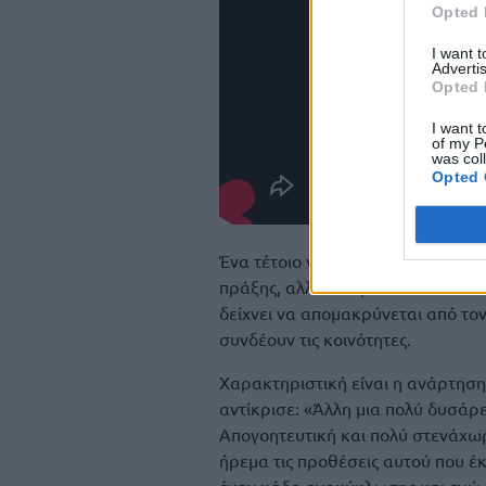
Opted 
I want 
Advertis
Opted 
I want t
of my P
was col
Opted 
Ένα τέτοιο γεγονός δεν μπορεί να
πράξης, αλλά και γιατί αποτελεί 
δείχνει να απομακρύνεται από τον
συνδέουν τις κοινότητες.
Χαρακτηριστική είναι η ανάρτηση
αντίκρισε: «Άλλη μια πολύ δυσάρ
Απογοητευτική και πολύ στενάχω
ήρεμα τις προθέσεις αυτού που 