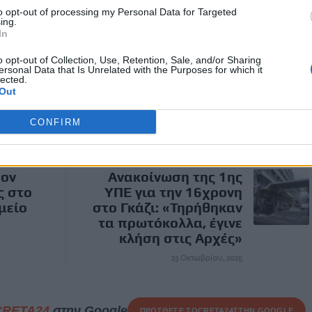
υνολικής εμπειρίας των ταξιδιωτών και των λειτουργιών
to opt-out of processing my Personal Data for Targeted
ing.
In
o opt-out of Collection, Use, Retention, Sale, and/or Sharing
ersonal Data that Is Unrelated with the Purposes for which it
lected.
Out
CONFIRM
ΕΠΌΜΕΝΟ
τον
Ανακοίνωση της 1ης
ς στο
ΥΠΕ για την 16χρονη
μείο
στο Γκάζι: «Τηρήθηκαν
τα πρωτόκολλα, έγινε
κλήση στις Αρχές»
23 Οκτωβρίου, 2025
CRETA24
στην Google
ΠΡΟΣΘΕΣΕ ΤΟ
CRETA24
ΣΤΗΝ GOOGLE