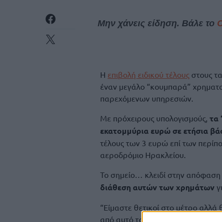
Μην χάνεις είδηση. Βάλε το
Η
επιβολή ειδικού τέλους
στους τα
έναν μεγάλο “κουμπαρά” χρηματο
παρεχόμενων υπηρεσιών.
Με πρόχειρους υπολογισμούς,
τα 
εκατομμύρια ευρώ σε ετήσια βά
τέλους των 3 ευρώ επί των περί
αεροδρόμιο Ηρακλείου.
Το σημείο… κλειδί στην απόφαση
διάθεση αυτών των χρημάτων
γ
“Είμαστε θετικοί στο μέτρο αλλά
από αυτό το τέλος μετακινηθούν α