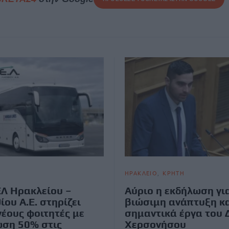
ΗΡΑΚΛΕΙΟ
ΚΡΗΤΗ
Λ Ηρακλείου –
Αύριο η εκδήλωση γι
ίου Α.Ε. στηρίζει
βιώσιμη ανάπτυξη κα
νέους φοιτητές με
σημαντικά έργα του
ση 50% στις
Χερσονήσου