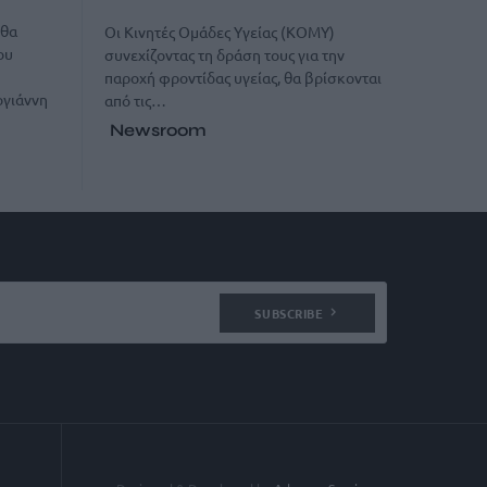
 θα
Οι Κινητές Ομάδες Υγείας (ΚΟΜΥ)
ου
συνεχίζοντας τη δράση τους για την
παροχή φροντίδας υγείας, θα βρίσκονται
ογιάννη
από τις…
Newsroom
SUBSCRIBE