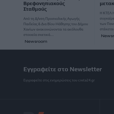
Βρεφονηπιακούς
μετακ
Σταθμούς
Η ΚΤΕΛ Η
συγχαίρε
Από τη Δ/νση Προσχολικής Αγωγής
των Παν
Παιδείας & Δια Βίου Μάθησης του Δήμου
στέκετα
Χανίων ανακοινώνονται τα ακόλουθα
στοιχεία σχετικά…
News
Newsroom
Εγγραφείτε στο Newsletter
Εγγραφείτε στις ενημερώσεις του creta24.gr