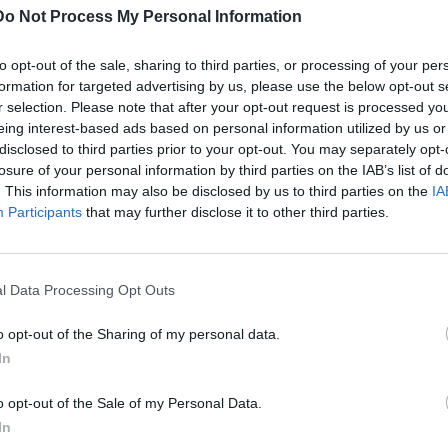
 το μέλι”, ξεκαθάρισε ο πρόεδρος του συνδέσμου των
Do Not Process My Personal Information
Μιχάλης Βλατάκης,
μιλώντας στο μεσημβρινό δελτίο
.
to opt-out of the sale, sharing to third parties, or processing of your per
formation for targeted advertising by us, please use the below opt-out s
r selection. Please note that after your opt-out request is processed y
eing interest-based ads based on personal information utilized by us or
disclosed to third parties prior to your opt-out. You may separately opt-
τον ΣΚΑΙ Κρήτης: Όλα τα χρήματα
losure of your personal information by third parties on the IAB’s list of
υ αεροδρομίου
. This information may also be disclosed by us to third parties on the
IA
Participants
that may further disclose it to other third parties.
 οι δηλώσεις του αερολιμενάρχη Ηρακλείου Ιάκωβου
αδιόφωνο του Σκάι Κρήτης 92,1 τόνισε πως τα χρήματα του
σε συγκεκριμένες παρεμβάσεις, όπως προβλέπεται από τη
l Data Processing Opt Outs
o opt-out of the Sharing of my personal data.
απόφαση
που δημοσίευσε το Creta24.gr,
το Τέλος Επιβατών
In
α επιβάτη από τον Αερολιμένα «Νίκος Καζαντζάκης» και
στους των, σχετικών με τον τερματικό σταθμό, υπηρεσιών
o opt-out of the Sale of my Personal Data.
ν έναρξη λειτουργίας του νέου διεθνούς Αεροδρομίου στο
In
 των εγκαταστάσεων και παρεχόμενων υπηρεσιών