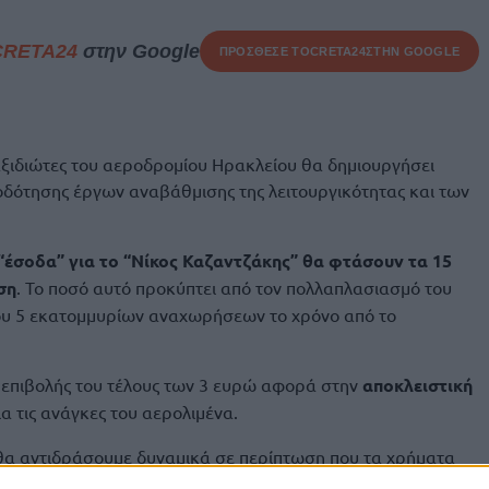
CRETA24
στην Google
ΠΡΟΣΘΕΣΕ ΤΟ
CRETA24
ΣΤΗΝ GOOGLE
ξιδιώτες του αεροδρομίου Ηρακλείου θα δημιουργήσει
δότησης έργων αναβάθμισης της λειτουργικότητας και των
“έσοδα” για το “Νίκος Καζαντζάκης” θα φτάσουν τα 15
ση
. Το ποσό αυτό προκύπτει από τον πολλαπλασιασμό του
που 5 εκατομμυρίων αναχωρήσεων το χρόνο από το
 επιβολής του τέλους των 3 ευρώ αφορά στην
αποκλειστική
ια τις ανάγκες του αερολιμένα.
 θα αντιδράσουμε δυναμικά σε περίπτωση που τα χρήματα
πό την πολιτεία για άλλες ανάγκες. Δεν θα επιτρέψουμε να