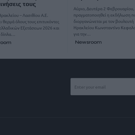
ινήσεις τους
Αύριο, Δευτέρα 2 Φεβρουαρίου,
πραγματοποιηθεί η εκδήλωση π
ρακλείου – Λασιθίου Α.Ε.
διοργανώνεται με τον βουλευτή
ι θερμά όλους τους επιτυχόντες
Ηρακλείου Κωνσταντίνο Κεφαλ
ελλαδικών Εξετάσεων 2026 και
για την…
ι δίπλα…
Newsroom
room