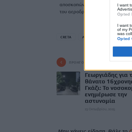
αποσκοπώντας στη βελτίωση της σ
I want 
Advertis
του αεροδρομίου.
Opted 
I want t
of my P
was col
CRETA
ΑΕΡΟΔΡΟΜΙΟ ΗΡΑΚΛΕΙΟΥ
Opted 
ΠΡΟΗΓΟΎΜΕΝΟ
Γεωργιάδης για 
θάνατο 16χρονη
Γκάζι: Το νοσοκο
ενημέρωσε την
αστυνομία
23 Οκτωβρίου, 2025
Μην χάνεις είδηση. Βάλε το