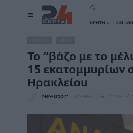
ΚΡΗΤΗ
ΚΟΙΝΩΝ
Home
Άρθρα
Το “βάζο με το μέλι” και ο κουμπαράς τ
ΗΡΑΚΛΕΙΟ
ΚΡΗΤΗ
Το “βάζο με το μέλ
15 εκατομμυρίων 
Ηρακλείου
Newsroom
23 Οκτωβρίου, 2025
06:29