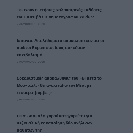
Ξεκινούν οι ετήσιες Καλοκαιρινές Εκθέσεις
του Φεστιβάλ Κινηματογράφου Χανίων
7 Αυγούστου, 2026
Ισπανία: Απολιθώματα αποκαλύπτουν ότι οι
πρώτοι Ευρωπαίοι ίσως ασκούσαν
κανιβαλισμό
7 Αυγούστου, 2026
Σοκαριστικές αποκαλύψεις του FBI μετά το
Μουντιάλ: «Θα ανατινάξω τον Μέσι με
τέσσερις βόμβες»
7 Αυγούστου, 2026
ΗΠΑ: Δασκάλα χορού κατηγορείται για
σεξουαλική κακοποίηση δύο ανήλικων
μαθητών της