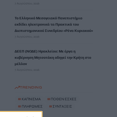
7 Αυγούστου, 2026
Το Ελληνικό Μεσογειακό Πανεπιστήμιο
εκδίδει ηλεκτρονικά τα Πρακτικά του
Διεπιστημονικού Συνεδρίου «Ρένα Κυριακού»
7 Αυγούστου, 2026
ΔΕΕΠ (ΝΟΔΕ) Ηρακλείου: Με έργα η
κυβέρνηση Μητσοτάκη οδηγεί την Κρήτη στο
μέλλον
7 Αυγούστου, 2026
TRENDING
#
ΚΑΠΝΙΣΜΑ
#
ΠΟΘΕΝ ΕΣΧΕΣ
#
ΠΛΗΡΩΜΕΣ
#
ΣΥΝΤΑΞΕΙΣ