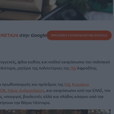
CRETA24
στην Google
ΠΡΟΣΘΕΣΕ ΤΟ
CRETA24
ΣΤΗΝ GOOGLE
συγγενείς, φίλοι καθώς και πολλοί εκπρόσωποι του πολιτικού
έστορα, μητέρα της πολιτεύτριας της
ΝΔ
Αφροδίτης
ο πρωθυπουργός και πρόεδρος της
ΝΔ
,
Κυριάκος
ΣΟΚ
,
Νίκος Ανδρουλάκης
, και εκπρόσωποι από την ΕΛΑΣ, τον
ς, υπουργοί, βουλευτές αλλά και πλήθος κόσμου από την
τήσουν την Βάγια Νέστορα.