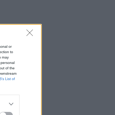
sonal or
ection to
ou may
 personal
out of the
 downstream
B’s List of