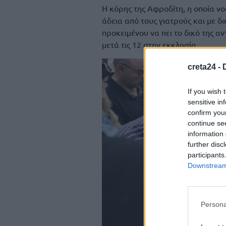
Η κόρης της Αφροδίτη, η οποία ν
άδεια από τους γιατρούς και με δ
προκειμένου να πει το δικό της α
μετά τις 12 στην εκκλησία.
creta24 -
If you wish 
sensitive in
confirm you
continue se
information 
further disc
participants
Downstream 
Persona