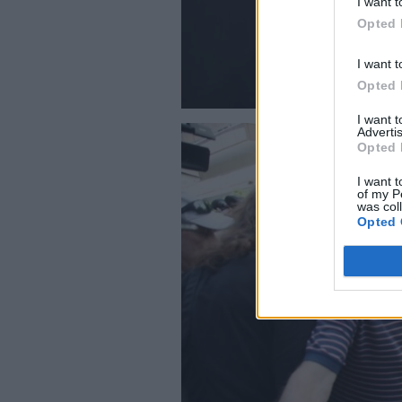
I want t
Opted 
I want t
Opted 
I want 
Advertis
Opted 
I want t
of my P
was col
Opted 