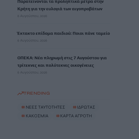
Παρατείνονται τα προληπτικά μέτρα στην
Κρήτη για την ευλογιά των αιγοπροβάτων
6 Αυγούστου, 2026
Έκτακτο επίδομα παιδιού: Ποιοι πάνε ταμείο
6 Αυγούστου, 2026
ΟΠΕΚΑ: Νέα πληρωμή στις 7 Αυγούστου για
τρίτεκνες και πολύτεκνες οικογένειες
6 Αυγούστου, 2026
TRENDING
#
ΝΕΕΣ ΤΑΥΤΟΤΗΤΕΣ
#
ΙΔΡΩΤΑΣ
#
ΚΑΚΟΣΜΙΑ
#
ΚΑΡΤΑ ΑΓΡΟΤΗ