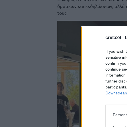
δράσεων και εκδηλώσεων, αλλά κ
τους!
creta24 -
If you wish 
sensitive in
confirm you
continue se
information 
further disc
participants
Downstream 
Persona