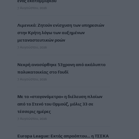
ενός εκατομμυρίου
7 Αυγούστου, 2026
Λιμενικό: Ζητούν ενίσχυση των υπηρεσιών
στην Κρήτη λόγω των αυξημένων
μεταναστευτικών ροών
7 Αυγούστου, 2026
Νεκρή ανασύρθηκε 53χρονη από ακάλυπτο
πολυκατοικίας στο Γουδί
7 Αυγούστου, 2026
Με το «σταγονόμετρο» η διέλευση πλοίων
από το Στενό του Ορμούζ, μόλις 33 σε
τέσσερις ημέρες
7 Αυγούστου, 2026
Europa League: Εκτός απροόπτου… η ΤΣΣΚΑ