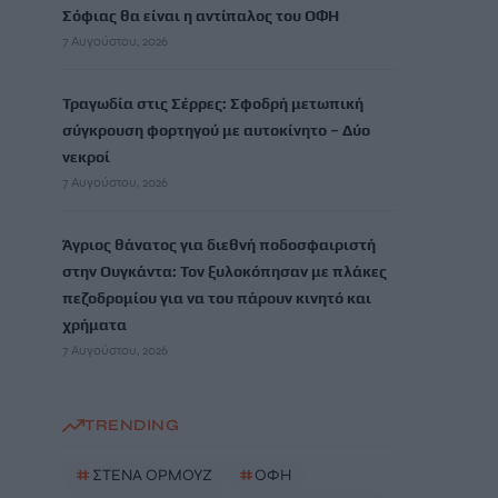
Σόφιας θα είναι η αντίπαλος του ΟΦΗ
7 Αυγούστου, 2026
Τραγωδία στις Σέρρες: Σφοδρή μετωπική
σύγκρουση φορτηγού με αυτοκίνητο – Δύο
νεκροί
7 Αυγούστου, 2026
Άγριος θάνατος για διεθνή ποδοσφαιριστή
στην Ουγκάντα: Τον ξυλοκόπησαν με πλάκες
πεζοδρομίου για να του πάρουν κινητό και
χρήματα
7 Αυγούστου, 2026
TRENDING
#
ΣΤΕΝΑ ΟΡΜΟΥΖ
#
ΟΦΗ