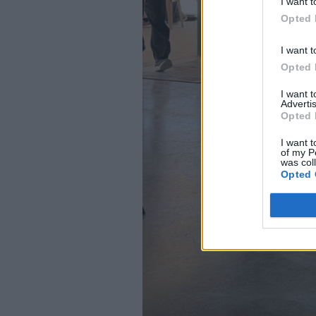
I want t
Opted 
I want t
Opted 
I want 
Advertis
Opted 
I want t
of my P
was col
Opted 