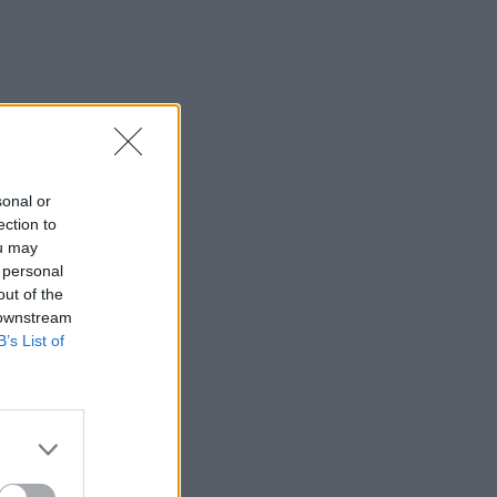
sonal or
ection to
ou may
 personal
out of the
 downstream
B’s List of