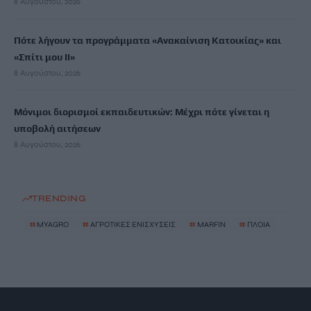
8 Αυγούστου, 2026
Πότε λήγουν τα προγράμματα «Ανακαίνιση Κατοικίας» και
«Σπίτι μου ΙΙ»
8 Αυγούστου, 2026
Μόνιμοι διορισμοί εκπαιδευτικών: Μέχρι πότε γίνεται η
υποβολή αιτήσεων
8 Αυγούστου, 2026
TRENDING
#
MYAGRO
#
ΑΓΡΟΤΙΚΕΣ ΕΝΙΣΧΥΣΕΙΣ
#
MARFIN
#
ΠΛΟΙΑ