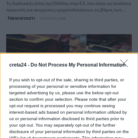
Τις διαδοχικές ήττες της Ελλάδας στην Ε.Ε. που είχαν ως συνέπεια
περικοπές και ακυρώσεις χρηματοδοτήσεων, εις βάρος των…
Newsroom
29 Ιουνίου, 2026
creta24 -
Do Not Process My Personal Information
If you wish to opt-out of the sale, sharing to third parties, or
processing of your personal or sensitive information for
targeted advertising by us, please use the below opt-out
section to confirm your selection. Please note that after your
opt-out request is processed you may continue seeing
interest-based ads based on personal information utilized by
ΠΟΛΙΤΙΚΗ
us or personal information disclosed to third parties prior to
your opt-out. You may separately opt-out of the further
Χάρης Μαμουλάκης: Κυβερνητική
disclosure of your personal information by third parties on the
αδιαφορία για το ιστορικό διατηρητέο του
IAB’s list of downstream participants. This information may