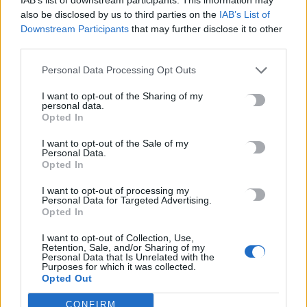
πρώην Ειρηνοδικείου Ηρακλείου
also be disclosed by us to third parties on the
IAB’s List of
Downstream Participants
that may further disclose it to other
Με νέα Κοινοβουλευτική παρέμβαση, ο Τομεάρχης Οικονομικών
third parties.
& Ανάπτυξης Κ.Ο. ΣΥΡΙΖΑ ΠΣ, Βουλευτής Ηρακλείου Χάρης
Μαμουλάκης, αναδεικνύει την κυβερνητική…
Personal Data Processing Opt Outs
Newsroom
26 Ιουνίου, 2026
I want to opt-out of the Sharing of my
personal data.
Opted In
I want to opt-out of the Sale of my
Personal Data.
Opted In
I want to opt-out of processing my
Personal Data for Targeted Advertising.
Opted In
I want to opt-out of Collection, Use,
Retention, Sale, and/or Sharing of my
Personal Data that Is Unrelated with the
Purposes for which it was collected.
Opted Out
ΠΟΛΙΤΙΚΗ
CONFIRM