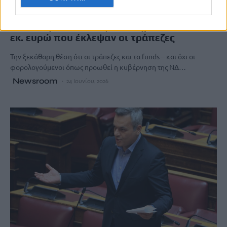
Ο Χ. Μαμουλάκης για τα Δάνεια Νόμου
Κατσέλη: Οι πολίτες θα πληρώσουν τα 500
εκ. ευρώ που έκλεψαν οι τράπεζες
Την ξεκάθαρη θέση ότι οι τράπεζες και τα funds – και όχι οι
φορολογούμενοι όπως προωθεί η κυβέρνηση της ΝΔ…
Newsroom
24 Ιουνίου, 2026