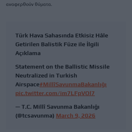
αναφερθούν θύματα.
Türk Hava Sahasında Etkisiz Hâle
Getirilen Balistik Füze ile İlgili
Açıklama
Statement on the Ballistic Missile
Neutralized in Turkish
Airspace
#MillîSavunmaBakanlığı
pic.twitter.com/im7LFpVOl7
— T.C. Millî Savunma Bakanlığı
(@tcsavunma)
March 9, 2026