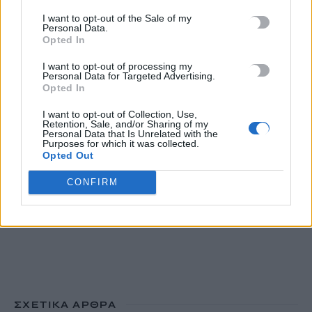
Τουρισμός για Όλους 2026: Από σήμερα κατάθεση αιτήσεων
I want to opt-out of the Sale of my
Personal Data.
ανεξάρτητα από το τελευταίο ψηφίο του ΑΦΜ
Opted In
10 Αυγούστου, 2026
I want to opt-out of processing my
Personal Data for Targeted Advertising.
Opted In
Απεσωκάρι: Ο Πολιτιστικός Σύλλογος πήρε το όνομα του
Αλέξανδρου Δασκαλάκη
I want to opt-out of Collection, Use,
10 Αυγούστου, 2026
Retention, Sale, and/or Sharing of my
Personal Data that Is Unrelated with the
Purposes for which it was collected.
Opted Out
TRENDING
CONFIRM
#
ΤΟΥΡΙΣΜΟΣ ΓΙΑ ΟΛΟΥΣ
#
ΑΙΤΗΣΕΙΣ
#
ΑΛΕΞΑΝΔΡΟΣ ΔΑΣΚΑΛΑΚΗΣ
#
ΑΠΕΣΩΚΑΡΙ
ΣΧΕΤΙΚΆ ΆΡΘΡΑ