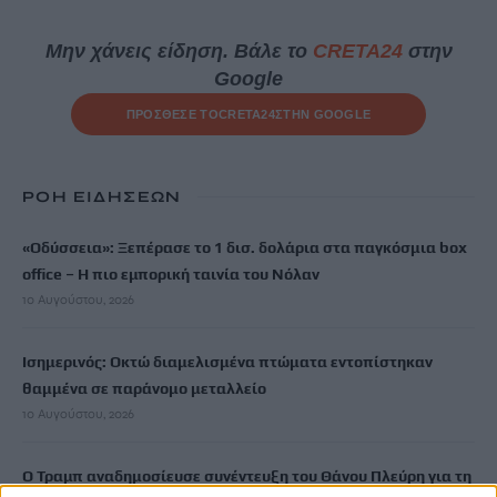
Μην χάνεις είδηση. Βάλε το
CRETA24
στην
Google
ΠΡΟΣΘΕΣΕ ΤΟ
CRETA24
ΣΤΗΝ GOOGLE
ΡΟΗ ΕΙΔΗΣΕΩΝ
«Οδύσσεια»: Ξεπέρασε το 1 δισ. δολάρια στα παγκόσμια box
office – Η πιο εμπορική ταινία του Νόλαν
10 Αυγούστου, 2026
Ισημερινός: Οκτώ διαμελισμένα πτώματα εντοπίστηκαν
θαμμένα σε παράνομο μεταλλείο
10 Αυγούστου, 2026
Ο Τραμπ αναδημοσίευσε συνέντευξη του Θάνου Πλεύρη για τη