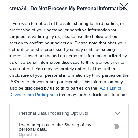
μεταναστευτική πολιτική
creta24 -
Do Not Process My Personal Information
10 Αυγούστου, 2026
If you wish to opt-out of the sale, sharing to third parties, or
Πρωτεΐνη: Πόση χρειαζόμαστε πραγματικά για να γεράσουμε
processing of your personal or sensitive information for
καλά – Πότε η υπερβολή γυρίζει μπούμερανγκ
targeted advertising by us, please use the below opt-out
10 Αυγούστου, 2026
section to confirm your selection. Please note that after your
opt-out request is processed you may continue seeing
interest-based ads based on personal information utilized by
Οι ταινίες-σταθμοί στην καριέρα του Νίκου Καλογερόπουλου
us or personal information disclosed to third parties prior to
10 Αυγούστου, 2026
your opt-out. You may separately opt-out of the further
disclosure of your personal information by third parties on the
IAB’s list of downstream participants. This information may
Στα 25,25 εκατ. ευρώ το κόστος για το νέο τμήμα κρουαζιέρας
also be disclosed by us to third parties on the
IAB’s List of
στο λιμάνι της Σούδας
Downstream Participants
that may further disclose it to other
10 Αυγούστου, 2026
third parties.
Personal Data Processing Opt Outs
Φωτιά στον Κουβαρά Αττικής: Καίει κοντά σε οικισμό, ήχησε
το 112
I want to opt-out of the Sharing of my
10 Αυγούστου, 2026
personal data.
Opted In