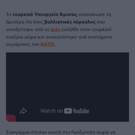
Το
τουρκικό Υπουργείο Άμυνας
ανακοίνωσε τη
Δευτέρα ότι ένας
βαλλιστικός πύραυλος
που
εκτοξεύτηκε από το
Ιράν
εισήλθε στον τουρκικό
εναέριο χώρο και αναχαιτίστηκε από συστήματα
αεράμυνας του
ΝΑΤΟ.
Συντρίμμια έπεσαν κοντά στο Γκαζιαντέπ χωρίς να