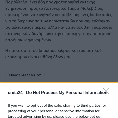
Παράλληλα, έχει ήδη πραγματοποιηθεί εκτενής
ενημέρωση προς το Αστυνομικό Τμήμα Μαλεβιζίου,
προκειμένου να κινηθούν οι προβλεπόμενες διαδικασίες
για τη διερεύνηση των περιστατικών που σημειώθηκαν
τις τελευταίες ημέρες, αλλά και να ενισχυθεί η παρουσία
αστυνομικών δυνάμεων στην περιοχή για την αποτροπή
παρόμοιων φαινομένων.
Η προστασία του δημόσιου χώρου και του αστικού
εξοπλισμού είναι ευθύνη όλων μας.
ΔΗΜΟΣ ΜΑΛΕΒΙΖΙΟΥ
creta24 -
Do Not Process My Personal Information
ΠΡΟΗΓΟΎΜΕΝΟ
If you wish to opt-out of the sale, sharing to third parties, or
Το Ιράν εκτόξευσε έναν ακόμη
processing of your personal or sensitive information for
βαλλιστικό πύραυλο στην
targeted advertising by us, please use the below opt-out