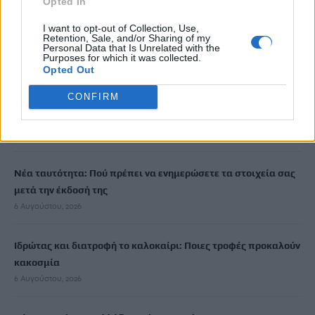
Opted In
I want to opt-out of Collection, Use,
Καιρός: Ανεβαίνει η θερμοκρασία στην Κρήτη – Έως τους 36 ο
Retention, Sale, and/or Sharing of my
υδράργυρος
Personal Data that Is Unrelated with the
Purposes for which it was collected.
7 Αυγούστου, 2026
Opted Out
CONFIRM
Χανιά: ΕΔΕ για την υπόθεση 75χρονης που έφυγε από το
Αστυνομικό Τμήμα και βρέθηκε νεκρή
7 Αυγούστου, 2026
Νέα ταυτότητα: Πού πρέπει να ενημερώσετε τα στοιχεία σας
μετά την έκδοσή της
6 Αυγούστου, 2026
Ιδρώτας και διατροφή το καλοκαίρι: Ποιες τροφές προκαλούν
κακοσμία
6 Αυγούστου, 2026