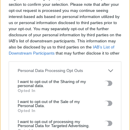
Τουρκία - Προειδοποίηση
section to confirm your selection. Please note that after your
Άγκυρας
opt-out request is processed you may continue seeing
interest-based ads based on personal information utilized by
9 Μαρτίου, 2026
us or personal information disclosed to third parties prior to
your opt-out. You may separately opt-out of the further
ΕΠΌΜΕΝΟ
disclosure of your personal information by third parties on the
IAB’s list of downstream participants. This information may
Τριαντάφυλλα στις γυναίκες
also be disclosed by us to third parties on the
IAB’s List of
αστυνομικούς προσέφερε η
Downstream Participants
that may further disclose it to other
ΔΕΕΠ Ηρακλείου της Νέας
third parties.
Δημοκρατίας
Personal Data Processing Opt Outs
9 Μαρτίου, 2026
I want to opt-out of the Sharing of my
personal data.
Μην χάνεις είδηση. Βάλε το
CRETA24
στην
Opted In
Google
I want to opt-out of the Sale of my
Personal Data.
ΠΡΟΣΘΕΣΕ ΤΟ
CRETA24
ΣΤΗΝ GOOGLE
Opted In
I want to opt-out of processing my
Personal Data for Targeted Advertising.
ΡΟΗ ΕΙΔΗΣΕΩΝ