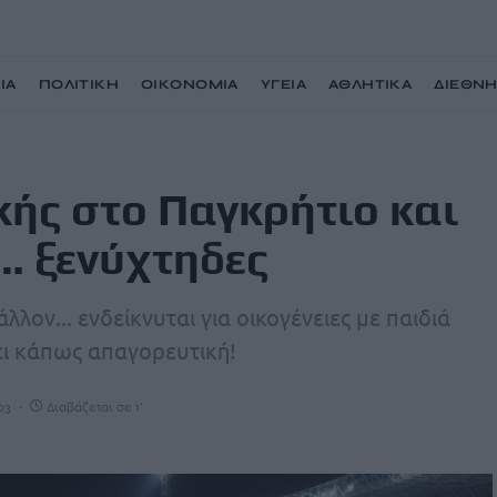
ΙΑ
ΠΟΛΙΤΙΚΗ
ΟΙΚΟΝΟΜΙΑ
ΥΓΕΙΑ
ΑΘΛΗΤΙΚΑ
ΔΙΕΘΝ
αι η ώρα έναρξης για… ξενύχτηδες
κής στο Παγκρήτιο και
… ξενύχτηδες
λον... ενδείκνυται για οικογένειες με παιδιά
ι κάπως απαγορευτική!
03
Διαβάζεται σε 1'