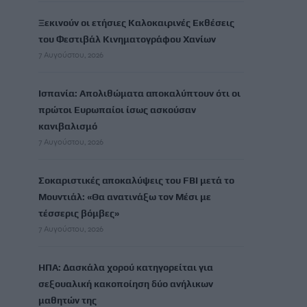
Ξεκινούν οι ετήσιες Καλοκαιρινές Εκθέσεις
του Φεστιβάλ Κινηματογράφου Χανίων
7 Αυγούστου, 2026
Ισπανία: Απολιθώματα αποκαλύπτουν ότι οι
πρώτοι Ευρωπαίοι ίσως ασκούσαν
κανιβαλισμό
7 Αυγούστου, 2026
Σοκαριστικές αποκαλύψεις του FBI μετά το
Μουντιάλ: «Θα ανατινάξω τον Μέσι με
τέσσερις βόμβες»
7 Αυγούστου, 2026
ΗΠΑ: Δασκάλα χορού κατηγορείται για
σεξουαλική κακοποίηση δύο ανήλικων
μαθητών της