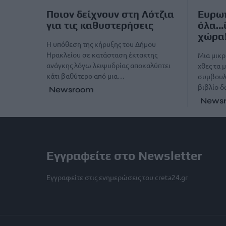
Ποιον δείχνουν στη Λότζια
Ευρωπ
για τις καθυστερήσεις
όλα…ί
χώρα
Η υπόθεση της κήρυξης του Δήμου
Ηρακλείου σε κατάσταση έκτακτης
Μια μικρ
ανάγκης λόγω λειψυδρίας αποκαλύπτει
χθες τα 
κάτι βαθύτερο από μια…
συμβουλ
βιβλίο 
Newsroom
News
Εγγραφείτε στο Newsletter
Εγγραφείτε στις ενημερώσεις του creta24.gr