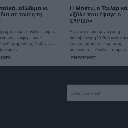
αϊκά, εδώδιμα κι
Η Μπέτυ, ο Τάιλερ κα
δια σε τούτη τη
«ξύλο που έφαγε ο
!
ΣΥΡΙΖΑ»
ή εορταστική έκπληξη περίμενε
Άγνωστα παρασκήνια για τη
μέλη του περιφερειακού
διακυβέρνηση ΣΥΡΙΖΑ αλλά και 
ίου Κρήτης καθώς έλαβαν ένα
εσωκομματικά του κόμματος
δώρο από…
αποκαλύπτει ο Αλέξης Τσίπρας 
room
Newsroom