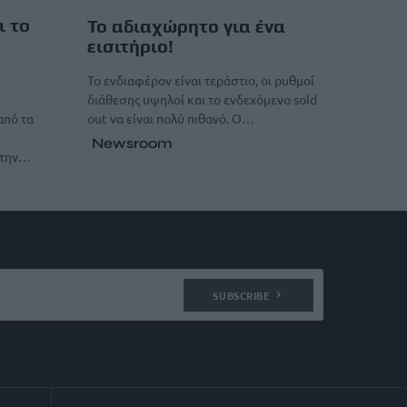
ι το
Το αδιαχώρητο για ένα
εισιτήριο!
Το ενδιαφέρον είναι τεράστιο, οι ρυθμοί
διάθεσης υψηλοί και το ενδεχόμενο sold
out να είναι πολύ πιθανό. Ο…
από τα
Newsroom
στην…
SUBSCRIBE