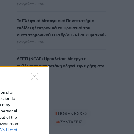
7 Αυγούστου, 2026
Το Ελληνικό Μεσογειακό Πανεπιστήμιο
εκδίδει ηλεκτρονικά τα Πρακτικά του
Διεπιστημονικού Συνεδρίου «Ρένα Κυριακού»
7 Αυγούστου, 2026
ΔΕΕΠ (ΝΟΔΕ) Ηρακλείου: Με έργα η
κυβέρνηση Μητσοτάκη οδηγεί την Κρήτη στο
μέλλον
7 Αυγούστου, 2026
sonal or
ection to
TRENDING
ou may
 personal
#
ΚΑΠΝΙΣΜΑ
#
ΠΟΘΕΝ ΕΣΧΕΣ
out of the
#
ΠΛΗΡΩΜΕΣ
#
ΣΥΝΤΑΞΕΙΣ
 downstream
B’s List of