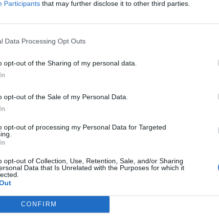
Participants
that may further disclose it to other third parties.
οί ή διαδικαστικοί λόγοι
που το παιχνίδι ορίστηκε για τις
κεκριμένη ώρα μόνο ιδανική δεν μπορεί να χαρακτηριστεί.
l Data Processing Opt Outs
 κοντά στα μεσάνυχτα, την παραμονή μιας εργάσιμης και
ρεπτικά για πολλούς γονείς που θα ήθελαν να βρεθούν στις
o opt-out of the Sharing of my personal data.
In
o opt-out of the Sale of my Personal Data.
In
to opt-out of processing my Personal Data for Targeted
ing.
In
ΕΠΌΜΕΝΟ
o opt-out of Collection, Use, Retention, Sale, and/or Sharing
αμπ έως
Εξουθενωμένοι οι
ersonal Data that Is Unrelated with the Purposes for which it
ονομίες
μετανάστες που
lected.
Out
εντοπίστηκαν σε
παραλία - Δύσκολη η
CONFIRM
επιχείρηση μεταφοράς
τους στο Ηράκλειο