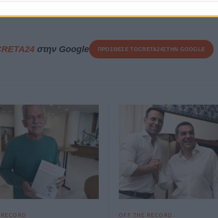
3 Ιουνίου, 2026
CRETA24
στην Google
ΠΡΟΣΘΕΣΕ ΤΟ
CRETA24
ΣΤΗΝ GOOGLE
 RECORD
OFF THE RECORD