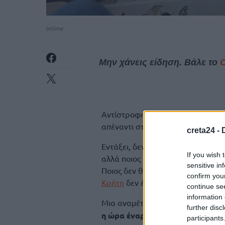
Intime
Μην χάνεις είδηση. Βάλε το
Αντίστροφη μέτρηση για το φιλικ
απέναντι στην Εθνική Ιταλίας.
creta24 -
Εντάξει, δεν είναι κάποια επίσημ
If you wish 
αλλά ποιος δεν θα ήθελε να δει τ
sensitive in
Ποιος δεν θέλει να δει ένα γεμάτ
confirm you
Κρήτη
δεν έχουν οι φίλαθλοι την
continue se
information 
Μια αναμέτρηση που προσελκύει
further disc
η ώρα έναρξης μοιάζει κάπως α
participants