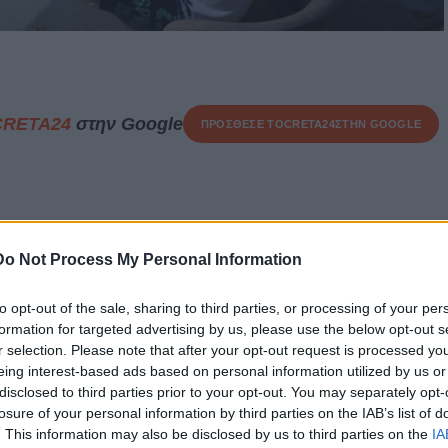
CRETA24
στην Google
ΠΡΟΣΘΕΣΕ ΤΟ
CRETA24
ΣΤΗΝ GOOGLE
ό της Εθνικής Ελλάδος στο
Ηράκλειο
, την Κυριακή (07/06)
Do Not Process My Personal Information
η αναμέτρηση, δεν έχει το ”βάρος” ενός σημαντικού αγώνα,
to opt-out of the sale, sharing to third parties, or processing of your per
ην Εθνική μας απέναντι σε μια τόσο σπουδαία Εθνική ομάδα.
formation for targeted advertising by us, please use the below opt-out s
ο Παγκρήτιο, όπως συνέβη και στο παρελθόν; Άλλωστε, στην
r selection. Please note that after your opt-out request is processed y
 δυνατότητα να δουν από κοντά τόσο σπουδαία γεγονότα.
eing interest-based ads based on personal information utilized by us or
disclosed to third parties prior to your opt-out. You may separately opt-
 και μάλλον…
ενδείκνυται για οικογένειες με παιδιά όμως
losure of your personal information by third parties on the IAB’s list of
παγορευτική!
. This information may also be disclosed by us to third parties on the
IA