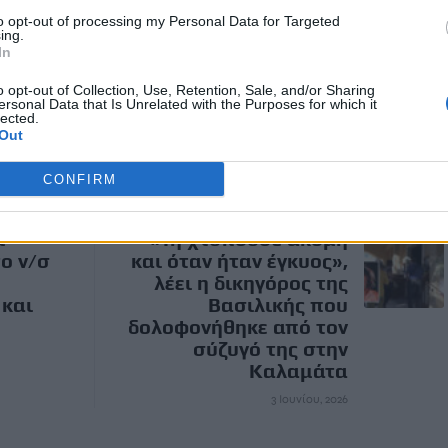
ερδίζοντας δεκάδες σχόλια και αντιδράσεις από τους
to opt-out of processing my Personal Data for Targeted
ing.
In
o opt-out of Collection, Use, Retention, Sale, and/or Sharing
ersonal Data that Is Unrelated with the Purposes for which it
lected.
Out
CONFIRM
ΕΠΌΜΕΝΟ
ι
«Τη χτυπούσε ακόμη
ο ν/σ
και όταν ήταν έγκυος»,
λέει η δικηγόρος της
 και
Βασιλικής που
δολοφονήθηκε από τον
σύζυγό της στην
Καλαμάτα
3 Ιουνίου, 2026