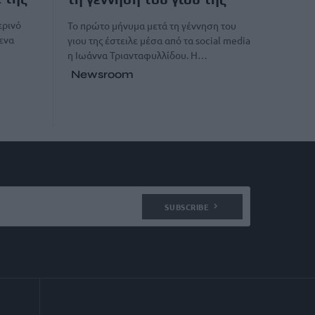
ερινό
Το πρώτο μήνυμα μετά τη γέννηση του
λενα
γιου της έστειλε μέσα από τα social media
η Ιωάννα Τριανταφυλλίδου. Η…
Newsroom
SUBSCRIBE