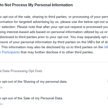
ούμορ. Η ίδια έχει παραδεχτεί στο παρελθόν ότι δεν είναι
Do Not Process My Personal Information
αίνεται πως ισχύει και στην περίπτωση του γάμου της.
to opt-out of the sale, sharing to third parties, or processing of your per
formation for targeted advertising by us, please use the below opt-out s
r selection. Please note that after your opt-out request is processed y
eing interest-based ads based on personal information utilized by us or
ήνα ρε παιδιά
#funny
#fyp
disclosed to third parties prior to your opt-out. You may separately opt-
ήχος – 3kkk__
losure of your personal information by third parties on the IAB’s list of
. This information may also be disclosed by us to third parties on the
IA
Participants
that may further disclose it to other third parties.
a μοιράστηκε ένα ξεκαρδιστικό βίντεο με τους
ζοντας την κατάσταση που επικρατεί λίγο πριν από το
l Data Processing Opt Outs
o opt-out of the Sharing of my personal data.
παριστά σκηνή από γνωστή τηλεοπτική σειρά, δείχνοντας
In
ευταίες λεπτομέρειες του γάμου, προτιμά να διασκεδάζει την
o opt-out of the Sale of my Personal Data.
In
λεσμένων 10 μέρες πριν τον γάμο», έγραψε χαρακτηριστικά