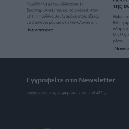
Παράλληλα με τις καλλιτεχνικές
της ο
δραστηριότητές της και τα podcast στην
ΕΡΤ, η Παυλίνα Βουλγαράκη ετοιμάζεται
Θλίψη σ
να στεγάσει μόνιμα στη Μεγαλόνησο…
θλίψη πρ
κόσμο ο 
Newsroom
Μιχέλη, 
μέσα…
News
Εγγραφείτε στο Newsletter
Εγγραφείτε στις ενημερώσεις του creta24.gr