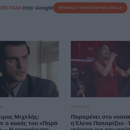
CRETA24
στην Google
ΠΡΟΣΘΕΣΕ ΤΟ
CRETA24
ΣΤΗΝ GOOGLE
LE
LIFESTYLE
ιμος Μιχελής:
Παραμένει στο νοσο
ε ο κακός του «Παρά
η Έλενα Παπαρίζου -
» – Η ανακοίνωση
νεότερα για την υγεί