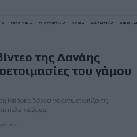
ΙΑ
ΠΟΛΙΤΙΚΗ
ΟΙΚΟΝΟΜΙΑ
ΥΓΕΙΑ
ΑΘΛΗΤΙΚΑ
ΔΙΕΘΝ
ρκα για τις προετοιμασίες του γάμου της
βίντεο της Δανάης
οετοιμασίες του γάμου
άη Μπάρκα δείχνει να αντιμετωπίζει τις
αι πολύ χιούμορ.
ζεται σε 1'