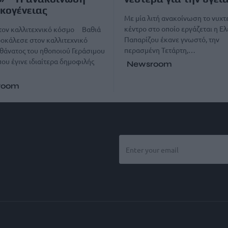
ικογένειας
Με μία λιτή ανακοίνωση το νυχτ
κέντρο στο οποίο εργάζεται η Ε
τον καλλιτεχνικό κόσμο Βαθιά
Παπαρίζου έκανε γνωστό, την
οκάλεσε στον καλλιτεχνικό
περασμένη Τετάρτη,…
θάνατος του ηθοποιού Γεράσιμου
που έγινε ιδιαίτερα δημοφιλής
Newsroom
room