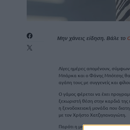
Μην χάνεις είδηση. Βάλε το
Λίγες ημέρες απομένουν, σύμφωνα
Μπάρκα και ο Φάνης Μπότσης θα 
αγάπη τους με συγγενείς και φίλο
Ο γάμος φέρεται να έχει προγραμμ
ξεχωριστή θέση στην καρδιά της 
η ξενοδοχειακή μονάδα που διατη
με τον Χρήστο Χατζηπαναγιώτη.
Παρότι η μεγάλη μέρα πλησιάζει, 