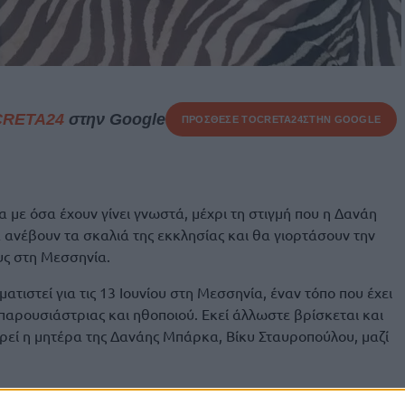
CRETA24
στην Google
ΠΡΟΣΘΕΣΕ ΤΟ
CRETA24
ΣΤΗΝ GOOGLE
 με όσα έχουν γίνει γνωστά, μέχρι τη στιγμή που η Δανάη
ανέβουν τα σκαλιά της εκκλησίας και θα γιορτάσουν την
υς στη Μεσσηνία.
ατιστεί για τις 13 Ιουνίου στη Μεσσηνία, έναν τόπο που έχει
παρουσιάστριας και ηθοποιού. Εκεί άλλωστε βρίσκεται και
ρεί η μητέρα της Δανάης Μπάρκα, Βίκυ Σταυροπούλου, μαζί
η Δανάη Μπάρκα δείχνει να αντιμετωπίζει τις προετοιμασίες