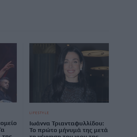
LIFESTYLE
κομείο
Ιωάννα Τριανταφυλλίδου:
Τα
Το πρώτο μήνυμά της μετά
α της
τη γέννηση του γιου της