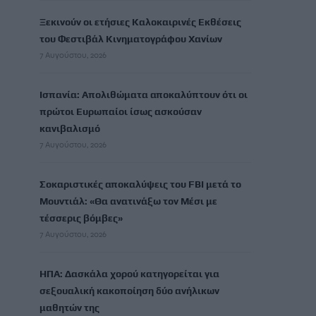
Ξεκινούν οι ετήσιες Καλοκαιρινές Εκθέσεις
του Φεστιβάλ Κινηματογράφου Χανίων
7 Αυγούστου, 2026
Ισπανία: Απολιθώματα αποκαλύπτουν ότι οι
πρώτοι Ευρωπαίοι ίσως ασκούσαν
κανιβαλισμό
7 Αυγούστου, 2026
Σοκαριστικές αποκαλύψεις του FBI μετά το
Μουντιάλ: «Θα ανατινάξω τον Μέσι με
τέσσερις βόμβες»
7 Αυγούστου, 2026
ΗΠΑ: Δασκάλα χορού κατηγορείται για
σεξουαλική κακοποίηση δύο ανήλικων
μαθητών της