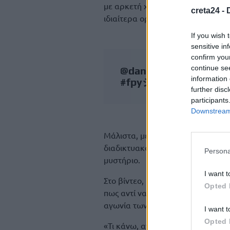
με αρκετή χαλαρότητα και πολύ χι
creta24 -
ιδιαίτερα οργανωτική, κάτι που φ
If you wish 
sensitive in
confirm you
continue se
@danaibarka__
Καλό μ
information 
#fpyシ
♬ πρωτότυπος 
further disc
participants
Downstream 
Μάλιστα, μέσα από τα social medi
διαδικτυακούς της φίλους, σατιρί
Persona
μυστήριο.
I want t
Στο βίντεο, η παρουσιάστρια ανα
Opted 
πως αντί να ασχολείται με τις τελ
αγωνία των ημερών.
I want t
Opted 
«Τι κάνω, αντί να κάνω λίστα κα