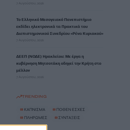
7 Αυγούστου, 2026
Το Ελληνικό Μεσογειακό Πανεπιστήμιο
εκδίδει ηλεκτρονικά τα Πρακτικά του
Διεπιστημονικού Συνεδρίου «Ρένα Κυριακού»
7 Αυγούστου, 2026
ΔΕΕΠ (ΝΟΔΕ) Ηρακλείου: Με έργα η
κυβέρνηση Μητσοτάκη οδηγεί την Κρήτη στο
μέλλον
7 Αυγούστου, 2026
TRENDING
#
ΚΑΠΝΙΣΜΑ
#
ΠΟΘΕΝ ΕΣΧΕΣ
#
ΠΛΗΡΩΜΕΣ
#
ΣΥΝΤΑΞΕΙΣ