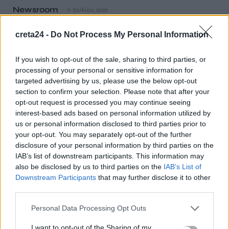
Newsroom
11 Ιουλίου, 2026
creta24 -
Do Not Process My Personal Information
If you wish to opt-out of the sale, sharing to third parties, or
processing of your personal or sensitive information for
targeted advertising by us, please use the below opt-out
section to confirm your selection. Please note that after your
opt-out request is processed you may continue seeing
interest-based ads based on personal information utilized by
us or personal information disclosed to third parties prior to
your opt-out. You may separately opt-out of the further
disclosure of your personal information by third parties on the
IAB’s list of downstream participants. This information may
LIFESTYLE
also be disclosed by us to third parties on the
IAB’s List of
Παντρεύτηκε ο Θανάσης Αντετοκούνμπο
Downstream Participants
that may further disclose it to other
τη σύντροφό του Κάτια – Κουμπάρος ο
third parties.
αδελφός του Γιάννης
Personal Data Processing Opt Outs
Με τα ιερά δεσμά του γάμου ενώθηκαν ο Θανάσης
Αντετοκούνμπο και η σύντροφός του Κάτια. Το ζευγάρι
I want to opt-out of the Sharing of my