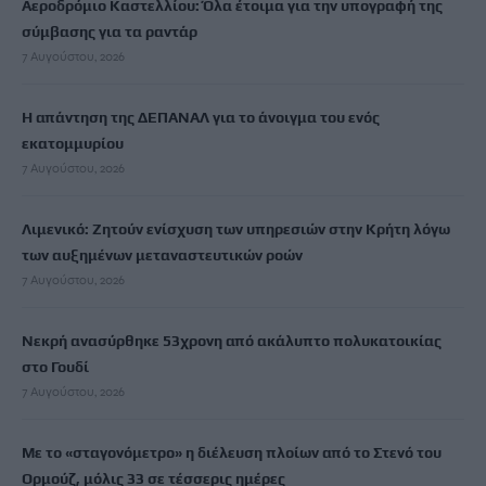
Αεροδρόμιο Καστελλίου: Όλα έτοιμα για την υπογραφή της
σύμβασης για τα ραντάρ
7 Αυγούστου, 2026
Η απάντηση της ΔΕΠΑΝΑΛ για το άνοιγμα του ενός
εκατομμυρίου
7 Αυγούστου, 2026
Λιμενικό: Ζητούν ενίσχυση των υπηρεσιών στην Κρήτη λόγω
των αυξημένων μεταναστευτικών ροών
7 Αυγούστου, 2026
Νεκρή ανασύρθηκε 53χρονη από ακάλυπτο πολυκατοικίας
στο Γουδί
7 Αυγούστου, 2026
Με το «σταγονόμετρο» η διέλευση πλοίων από το Στενό του
Ορμούζ, μόλις 33 σε τέσσερις ημέρες