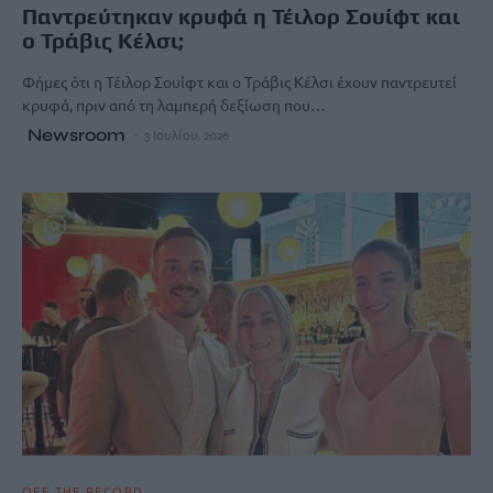
Παντρεύτηκαν κρυφά η Τέιλορ Σουίφτ και
ο Τράβις Κέλσι;
Φήμες ότι η Τέιλορ Σουίφτ και ο Τράβις Κέλσι έχουν παντρευτεί
κρυφά, πριν από τη λαμπερή δεξίωση που…
Newsroom
3 Ιουλίου, 2026
OFF THE RECORD