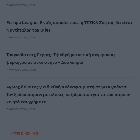
7 Αυγούστου, 2026
Europa League: Εκτός απροόπτου… η ΤΣΣΚΑ Σόφιας θα είναι
η αντίπαλος του ΟΦΗ
7 Αυγούστου, 2026
Τραγωδία στις Σέρρες: Σφοδρή μετωπική σύγκρουση
φορτηγού με αυτοκίνητο – Δύο νεκροί
7 Αυγούστου, 2026
Άγριος θάνατος για διεθνή ποδοσφαιριστή στην Ουγκάντα:
Τον ξυλοκόπησαν με πλάκες πεζοδρομίου για να του πάρουν
κινητό και χρήματα
7 Αυγούστου, 2026
TRENDING