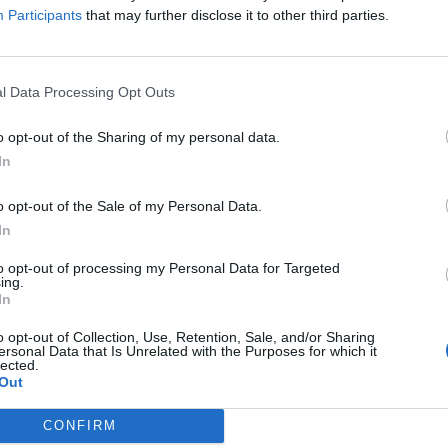
εξοικονομούσε δεκάδες εκατομμύρια ευρώ δημοτικού
Participants
that may further disclose it to other third parties.
έλεγχο της καθαριότητας στον Δήμο, ακολούθησαν
της υπηρεσίας και, ως διά μαγείας, η «μοναδική λύση» που
l Data Processing Opt Outs
ώσεις, βαρύγδουπες εξαγγελίες και πανηγυρικές
πία για δήμο να υπάρχουν δύο αντιδήμαρχοι καθαριότητας
o opt-out of the Sharing of my personal data.
In
νουν από τα δελτία Τύπου ούτε από τις φωτογραφίες των
o opt-out of the Sale of my Personal Data.
άσεις. Και οι αποφάσεις έχουν συνέπειες.
In
 και τίμημα.
to opt-out of processing my Personal Data for Targeted
ing.
In
οι για να μη ξεχαστεί ποιος υποσχόταν δημόσια
o opt-out of Collection, Use, Retention, Sale, and/or Sharing
ρέδωσε την υπηρεσία στον ιδιώτη.
ersonal Data that Is Unrelated with the Purposes for which it
lected.
οι για να θυμόμαστε ότι οι προεκλογικές δεσμεύσεις δεν
Out
ον να δούμε τον περίφημο εξοπλισμό που, σύμφωνα με τις
CONFIRM
ια πρώτη φορά στην Ελλάδα.