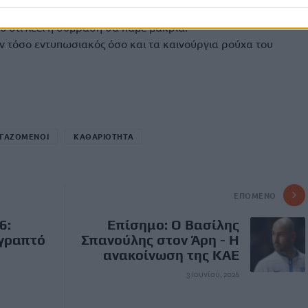
ο ότι λέει η σύμβαση θα πάμε μακριά.
ον τόσο εντυπωσιακός όσο και τα καινούργια ρούχα του
ΓΑΖΟΜΕΝΟΙ
ΚΑΘΑΡΙΟΤΗΤΑ
ΕΠΌΜΕΝΟ
6:
Επίσημο: Ο Βασίλης
 γραπτό
Σπανούλης στον Άρη - Η
ανακοίνωση της ΚΑΕ
3 Ιουνίου, 2026