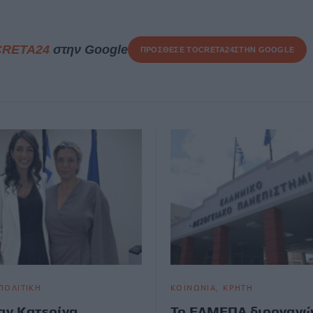
CRETA24
στην Google
ΠΡΟΣΘΕΣΕ ΤΟ
CRETA24
ΣΤΗΝ GOOGLE
ΠΟΛΙΤΙΚΗ
ΚΟΙΝΩΝΙΑ
ΚΡΗΤΗ
παν Κατερίνα
Το ΕΛΜΕΠΑ διοργανώ