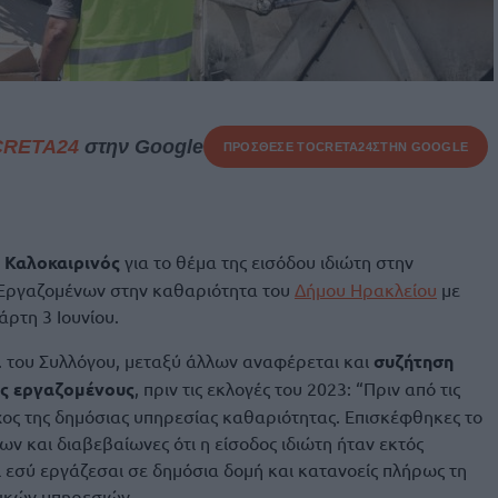
CRETA24
στην Google
ΠΡΟΣΘΕΣΕ ΤΟ
CRETA24
ΣΤΗΝ GOOGLE
 Καλοκαιρινός
για το θέμα της εισόδου ιδιώτη στην
ς Εργαζομένων στην καθαριότητα του
Δήμου Ηρακλείου
με
ρτη 3 Ιουνίου.
Σ. του Συλλόγου, μεταξύ άλλων αναφέρεται και
συζήτηση
υς εργαζομένους
, πριν τις εκλογές του 2023: “Πριν από τις
ος της δημόσιας υπηρεσίας καθαριότητας. Επισκέφθηκες το
ν και διαβεβαίωνες ότι η είσοδος ιδιώτη ήταν εκτός
ι εσύ εργάζεσαι σε δημόσια δομή και κατανοείς πλήρως τη
τικών υπηρεσιών.