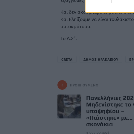
Και δεν ακουμπάμε δημοτικό στόλ
Και Ελπίζουμε να είναι τουλάχιστ
αυτοκράτορα.
Το Δ.Σ”.
CRETA
ΔΗΜΟΣ ΗΡΑΚΛΕΙΟΥ
ΕΡ
ΠΡΟΗΓΟΎΜΕΝΟ
Πανελλήνιες 202
Μηδενίστηκε το
υποψηφίου –
«Πιάστηκε» με...
σκονάκια
3 Ιουνίου, 2026