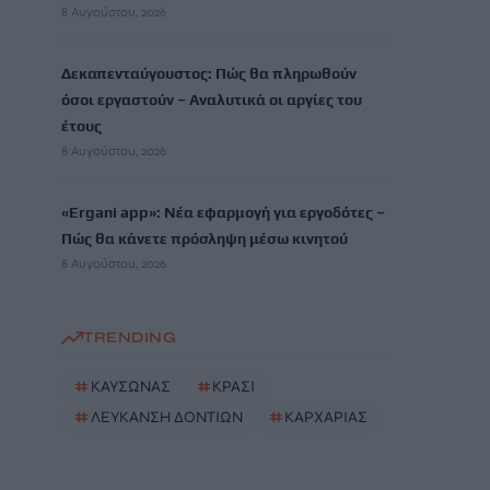
8 Αυγούστου, 2026
Δεκαπενταύγουστος: Πώς θα πληρωθούν
όσοι εργαστούν – Αναλυτικά οι αργίες του
έτους
8 Αυγούστου, 2026
«Ergani app»: Νέα εφαρμογή για εργοδότες –
Πώς θα κάνετε πρόσληψη μέσω κινητού
8 Αυγούστου, 2026
TRENDING
#
ΚΑΥΣΩΝΑΣ
#
ΚΡΑΣΙ
#
ΛΕΥΚΑΝΣΗ ΔΟΝΤΙΩΝ
#
ΚΑΡΧΑΡΙΑΣ