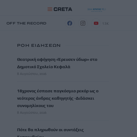
13K
Η
OFF THE RECORD
ΡΟΗ ΕΙΔΗΣΕΩΝ
Θεατρική αφήγηση «Έρευσεν ύδωρ» στο
Δημοτικό Σχολείο Κεφαλά
8 Αυγούστου, 2026
18χρονος έσπασε παγκόσμιο ρεκόρ ως ο
νεότερος άνδρας καθηγητής -Διδάσκει
συνομηλίκους του
8 Αυγούστου, 2026
Πότε θα πληρωθούν οι συντάξεις