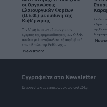
οι Οργανώσεις
Σπυρι
Ελαιουργικών Φορέων
Καρα
(Ο.Ε.Φ.) με ευθύνη της
Σε ιδιαί
Κυβέρνησης
κλίμα π
της Βουλ
Την λήψη άμεσων μέτρων για την
Τουρισμ
έγκριση της χρηματοδότησης των Ο.Ε.Φ.
αιτείται με Κοινοβουλευτική παρέμβασή
News
του, ο Βουλευτής Ρεθύμνης…
Newsroom
Εγγραφείτε στο Newsletter
Εγγραφείτε στις ενημερώσεις του creta24.gr