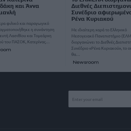
δάκη και Άννα
Διεθνές Διεπιστημον
μανλή
Συνέδριο αφιερωμέν
Ρένα Κυριακού
τερα φιλικό και παραγωγικό
ραγματοποιήθηκε η συνάντηση
Με ιδιαίτερη χαρά το Ελληνικό
ευτή Λασιθίου και Τομεάρχη
Μεσογειακό Πανεπιστήμιο (ΕΛ
ού του ΠΑΣΟΚ, Κατερίνας…
διοργανώνει το Διεθνές Διεπιστ
Συνέδριο «Ρένα Κυριακού», το ο
room
θα…
Newsroom