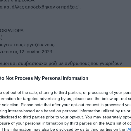
ια και άλλες αποδείχθηκαν οι πράξεις”.
ΤΟΚΡΑΤΟΡΑ
.)
υγες» τους εργαζόμενους.
τεο στις 12 Ιουλίου 2023.
νιμοι και συμβασιούχοι μαζί με ανθρώπους που γνωρίζουν
μηριωμένα ότι ο
Δήμος Ηρακλείου
μπορούσε να διατηρήσει
γχο, η φωνή τους φαίνεται πως δεν έφτανε μέχρι το
Do Not Process My Personal Information
ήσουν υπέρμαχος της δημόσιας υπηρεσίας καθαριότητας.
to opt-out of the sale, sharing to third parties, or processing of your per
λόγου Εργαζομένων και διαβεβαίωνες ότι η είσοδος ιδιώτη
formation for targeted advertising by us, please use the below opt-out s
ιστα ότι και εσύ εργάζεσαι σε δημόσια δομή και κατανοείς
r selection. Please note that after your opt-out request is processed y
eing interest-based ads based on personal information utilized by us or
ς των δημοτικών υπηρεσιών.
disclosed to third parties prior to your opt-out. You may separately opt-
losure of your personal information by third parties on the IAB’s list of
ια και άλλες αποδείχθηκαν οι πράξεις.
. This information may also be disclosed by us to third parties on the
IA