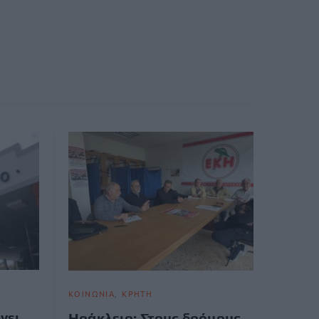
ΚΟΙΝΩΝΙΑ
ΚΡΗΤΗ
νει
Ηράκλειο: Στους δρόμους