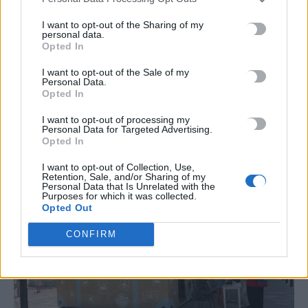
TRENDING
I want to opt-out of the Sharing of my
personal data.
#
ΕΝΤΙΚ
#
ΣΥΜΜΟΡΙΑ
#
ΤΡΟΧΑΙΟ
#
ΣΕΡΡΕΣ
Opted In
I want to opt-out of the Sale of my
Personal Data.
Opted In
I want to opt-out of processing my
Personal Data for Targeted Advertising.
ΣΧΕΤΙΚΆ ΆΡΘΡΑ
Opted In
I want to opt-out of Collection, Use,
Retention, Sale, and/or Sharing of my
Personal Data that Is Unrelated with the
Purposes for which it was collected.
Opted Out
CONFIRM