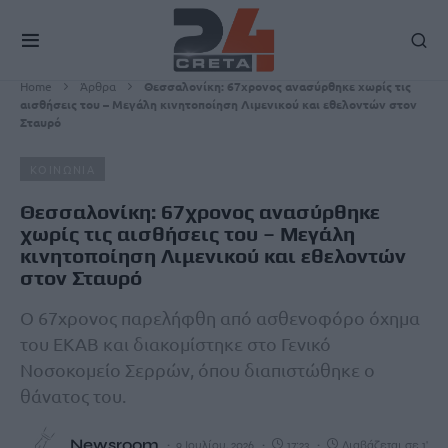
Home
Άρθρα
Θεσσαλονίκη: 67χρονος ανασύρθηκε χωρίς τις
αισθήσεις του – Μεγάλη κινητοποίηση Λιμενικού και εθελοντών στον
Σταυρό
ΚΟΙΝΩΝΙΑ
Θεσσαλονίκη: 67χρονος ανασύρθηκε
χωρίς τις αισθήσεις του – Μεγάλη
κινητοποίηση Λιμενικού και εθελοντών
στον Σταυρό
Ο 67χρονος παρελήφθη από ασθενοφόρο όχημα
του ΕΚΑΒ και διακομίστηκε στο Γενικό
Νοσοκομείο Σερρών, όπου διαπιστώθηκε ο
θάνατος του.
Newsroom
9 Ιουλίου, 2026
17:23
Διαβάζεται σε 1'