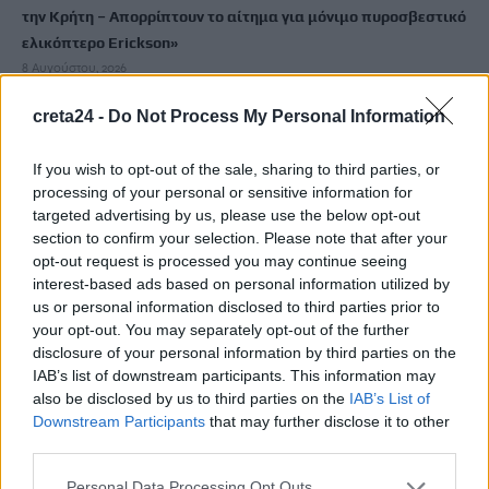
την Κρήτη – Απορρίπτουν το αίτημα για μόνιμο πυροσβεστικό
ελικόπτερο Erickson»
8 Αυγούστου, 2026
creta24 -
Do Not Process My Personal Information
Δύσκολες οι επόμενες ημέρες στην Κρήτη: Ισχυροί άνεμοι έως
9 μποφόρ θα σαρώσουν το νησί – «Καμπανάκι» για τις
If you wish to opt-out of the sale, sharing to third parties, or
πυρκαγιές!
processing of your personal or sensitive information for
8 Αυγούστου, 2026
targeted advertising by us, please use the below opt-out
section to confirm your selection. Please note that after your
opt-out request is processed you may continue seeing
Χιλιάδες επισκέπτες κατέκλυσαν το λιμάνι της Άρβης για την
interest-based ads based on personal information utilized by
8η Γιορτή Μπανάνας
us or personal information disclosed to third parties prior to
8 Αυγούστου, 2026
your opt-out. You may separately opt-out of the further
disclosure of your personal information by third parties on the
IAB’s list of downstream participants. This information may
Λευτέρης Αυγενάκης: Η γυναικεία επιχειρηματικότητα είναι
also be disclosed by us to third parties on the
IAB’s List of
μια δύναμη που αλλάζει τον τόπο από τα μέσα
Downstream Participants
that may further disclose it to other
8 Αυγούστου, 2026
third parties.
Personal Data Processing Opt Outs