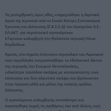
Τις μεσημβρινές ώρες χθες, ενημερώθηκε η Λιμενική
Αρχή της Ιερισσού από το Ενιαίο Κέντρο Συντονισμού
Έρευνας και Διάσωσης (Ε.Κ.Σ.Ε.Δ) του Αρχηγείου Λ.Σ.-
ΕΛ.ΑΚΤ. για περιστατικό αγνοούμενου
67χρονου κολυμβητή στη θαλάσσια περιοχή Νέων
Κερδυλίων.
Άμεσα, στο σημείο έσπευσαν περιπολικό του Λιμενικού
ενώ παράλληλα ενεργοποιήθηκε το εθελοντικό δίκτυο
της περιοχής του Σταυρού Θεσσαλονίκης,
ειδικότερα ταχύπλοο σκάφος με ναυαγοσώστη, ενώ
έσπευσαν και δύο αλιευτικά σκάφη που βρίσκονταν
στην περιοχή αλλά και μέλος της τοπικής ομάδας
διάσωσης.
Ο αγνοούμενος κολυμβητής εντοπίστηκε και
ανασύρθηκε χωρίς τις αισθήσεις του από ιδιώτη, ενώ