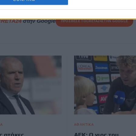
CRETA24
στην Google
ΠΡΟΣΘΕΣΕ ΤΟ
CRETA24
ΣΤΗΝ GOOGLE
ΚΑ
ΑΘΛΗΤΙΚΑ
ς ατάκες
ΑΕΚ: Ο γιος του