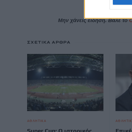
Μην χάνεις είδηση. Βάλε το
ΣΧΕΤΙΚΆ ΆΡΘΡΑ
ΑΘΛΗΤΙΚΑ
ΑΘΛΗΤΙ
Super Cup: Ο ιστορικός
Επικέ