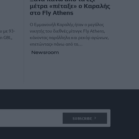
μέτρα «πέταξε» ο Καραλής
στο Fly Athens
Ο Εμμανουήλ Καραλής ήταν ο μεγάλος
νικητής του διεθνές μίτινγκ Fly Athens,
υ με 93-
κάνοντας παράλληλα και ρεκόρ αγώνων,
an GBL,
«πετώντας» πάνω από τα…
Newsroom
SUBSCRIBE