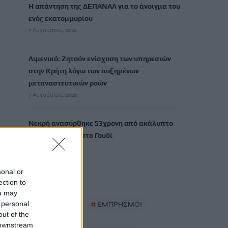
Η απάντηση της ΔΕΠΑΝΑΛ για το άνοιγμα του
ενός εκατομμυρίου
7 Αυγούστου, 2026
Λιμενικό: Ζητούν ενίσχυση των υπηρεσιών
στην Κρήτη λόγω των αυξημένων
μεταναστευτικών ροών
7 Αυγούστου, 2026
Νεκρή ανασύρθηκε 53χρονη από ακάλυπτο
πολυκατοικίας στο Γουδί
7 Αυγούστου, 2026
sonal or
TRENDING
ection to
ou may
 personal
#
ΡΕΘΥΜΝΟ
#
ΕΜΠΡΗΣΜΟΙ
out of the
#
ΡΑΝΤΑΡ
 downstream