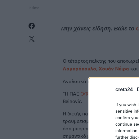
Intime
Μην χάνεις είδηση. Βάλε το
Ο τέταρτος παίκτης που αποχωρε
Λαμπρόπουλο, Χουάν Νέιρα
και
Αναλυτικά η ανακοίνωση της ΠΑΕ
creta24 -
“Η ΠΑΕ
ΟΦΗ
ανακοινώνει την ολο
Bainovic.
If you wish 
sensitive in
Η διετής παρουσία του στην ομάδ
confirm you
τραυματισμού που υπέστη το Νοέμ
continue se
όσα μπορούσε μέσα στον αγωνιστι
information 
σημαντικό μέλος των αποδυτηρίων
further disc