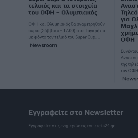
τελικός και τα στοιχεία
Ανασ
του ΟΦΗ – Ολυμπιακός
Τηλεό
για Ο
ΟΦΗ και Ολυμπιακός θα αναμετρηθούν
Μαχλά
αύριο (Σάββατο – 17.00) στο Παγκρήτιο
χρήμα
με φόντο τον τελικό του Super Cup.…
ΟΦΗ
Newsroom
Συνέντευ
Αναστόπ
της τηλε
τον ΟΦΗ
News
Εγγραφείτε στο Newsletter
Εγγραφείτε στις ενημερώσεις του creta24.gr