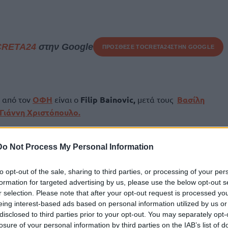
CRETA24
στην Google
ΠΡΟΣΘΕΣΕ ΤΟ
CRETA24
ΣΤΗΝ GOOGLE
ί από τον
ΟΦΗ
είναι ο
Filip Bainovic,
μετά τους
Βασίλη
Γιάννη Χριστόπουλο.
:
Do Not Process My Personal Information
κλήρωση της συνεργασίας με τον ποδοσφαιριστή, Filip
to opt-out of the sale, sharing to third parties, or processing of your per
formation for targeted advertising by us, please use the below opt-out s
α μας σημαδεύτηκε από δύσκολες στιγμές λόγω του
r selection. Please note that after your opt-out request is processed y
βριο του 2024, γεγονός που δεν του επέτρεψε να δείξει όλα
eing interest-based ads based on personal information utilized by us or
κό χώρο, όμως ο ίδιος δεν έπαψε ποτέ να αποτελεί ένα
disclosed to third parties prior to your opt-out. You may separately opt-
 και της καθημερινότητας του συλλόγου.
losure of your personal information by third parties on the IAB’s list of