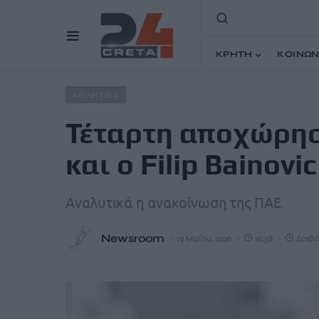
ΚΡΗΤΗ
ΚΟΙΝΩΝ
Home
Άρθρα
Τέταρτη αποχώρηση από τον ΟΦΗ: Τέλος κ
ΑΘΛΗΤΙΚΑ
Τέταρτη αποχώρησ
και ο Filip Bainovic
Αναλυτικά η ανακοίνωση της ΠΑΕ
Newsroom
19 Μαΐου, 2026
16:58
Διαβά