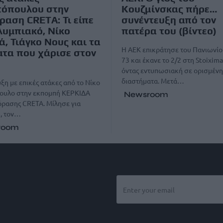
τόπουλου στην
Κουζμίνσκας πήρε…
ραση CRETA: Τι είπε
συνέντευξη από τον
λυμπιακό, Νίκο
πατέρα του (βίντεο)
, Τιάγκο Νους και τα
Η ΑΕΚ επικράτησε του Πανιωνίο
τα που χάρισε στον
73 και έκανε το 2/2 στη Stoixim
όντας εντυπωσιακή σε ορισμένη
διαστήματα. Μετά…
ξη με επικές ατάκες από το Νίκο
ουλο στην εκπομπή ΚΕΡΚΙΔΑ
Newsroom
όρασης CRETA. Μίλησε για
, τον…
room