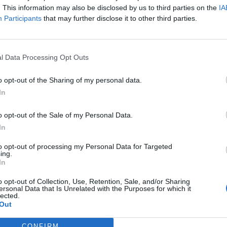
. This information may also be disclosed by us to third parties on the
IA
ποίος κατέγραψε συνολικά 21 συμμετοχές με τον
ΟΦΗ
,
Participants
that may further disclose it to other third parties.
πομονή, ενώ βίωσε έντονες στιγμές και μεγάλες συγκινήσεις
ου Κυπέλλου Ελλάδας Betsson στον Βόλο.
μαντική προσφορά σου και σου ευχόμαστε καλή τύχη στο
l Data Processing Opt Outs
.
o opt-out of the Sharing of my personal data.
In
o opt-out of the Sale of my Personal Data.
In
ΕΠΌΜΕΝΟ
to opt-out of processing my Personal Data for Targeted
ing.
In
Στην Κρήτη η διεθνής
υση
γαστρονομική
o opt-out of Collection, Use, Retention, Sale, and/or Sharing
ίου
κοινότητα για τον
ersonal Data that Is Unrelated with the Purposes for which it
lected.
υνας»
Παγκόσμιο Διαγωνισμό
Out
Γαστρονομικού Δώρου
19 Μαΐου, 2026
CONFIRM