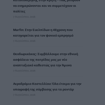
καταπολέμησης στην Κρήτη – Πώς μπορούν
να ενημερώνονται και να συμμετέχουν οι
πολίτες
7 Αυγούστου, 2026
Marfin: Στην Ευελπίδων η 46χρονη που
κατηγορείται για τον φονικό εμπρησμό
7 Αυγούστου, 2026
Θεοδωρικάκος: Συμβάλλουμε στην εθνική
ασφάλεια της πατρίδας μας με νέο
αναπτυξιακό καθεστώς για την Άμυνα
7 Αυγούστου, 2026
Αεροδρόμιο Καστελλίου: Όλα έτοιμα για την
υπογραφή της σύμβασης για τα ραντάρ
7 Αυγούστου, 2026