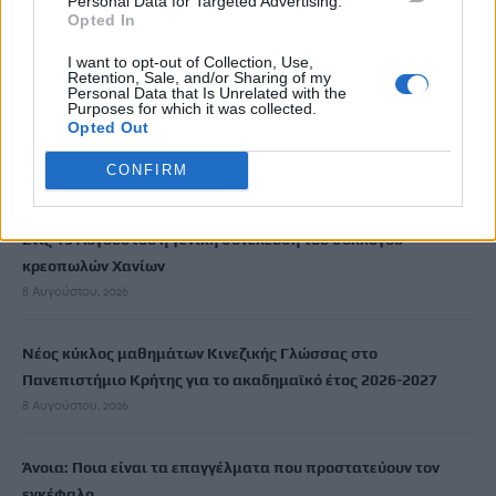
Personal Data for Targeted Advertising.
Ενοίκια: Πότε γίνονται υποχρεωτικές οι πληρωμές μέσω
Opted In
τραπεζών
I want to opt-out of Collection, Use,
8 Αυγούστου, 2026
Retention, Sale, and/or Sharing of my
Personal Data that Is Unrelated with the
Purposes for which it was collected.
Ισπανία: Η συγκινητική επανένωση γυναίκας με τα
Opted Out
γαϊδουράκια της μετά τις πυρκαγιές
CONFIRM
8 Αυγούστου, 2026
Στις 19 Αυγούστου η γενική συνέλευση του συλλόγου
κρεοπωλών Χανίων
8 Αυγούστου, 2026
Νέος κύκλος μαθημάτων Κινεζικής Γλώσσας στο
Πανεπιστήμιο Κρήτης για το ακαδημαϊκό έτος 2026-2027
8 Αυγούστου, 2026
Άνοια: Ποια είναι τα επαγγέλματα που προστατεύουν τον
εγκέφαλο