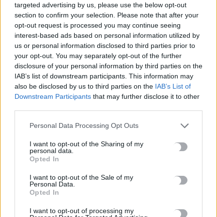
ΡΟΗ ΕΙΔΗΣΕΩΝ
targeted advertising by us, please use the below opt-out
section to confirm your selection. Please note that after your
Στίβος: Νέα επιτυχία για την Ελλάδα στο Παγκόσμιο Κ20
opt-out request is processed you may continue seeing
-Αργυρό μετάλλιο στα 800μ. η Ιουλιάνα Ρούσσου
interest-based ads based on personal information utilized by
us or personal information disclosed to third parties prior to
9 Αυγούστου, 2026
your opt-out. You may separately opt-out of the further
disclosure of your personal information by third parties on the
Άνοδος της θερμοκρασίας και ισχυροί άνεμοι -Σε Red Code η
IAB’s list of downstream participants. This information may
Κρήτη
also be disclosed by us to third parties on the
IAB’s List of
9 Αυγούστου, 2026
Downstream Participants
that may further disclose it to other
third parties.
Ποιες οι απάτητες παραλίες της Ελλάδας – My coast: Πώς θα
Personal Data Processing Opt Outs
κάνετε καταγγελία για παρανομίες
I want to opt-out of the Sharing of my
8 Αυγούστου, 2026
personal data.
Opted In
Περσείδες: Το εντυπωσιακό φαινόμενο πλησιάζει – Πότε θα
I want to opt-out of the Sale of my
δούμε τη «βροχή» των αστεριών
Personal Data.
Opted In
8 Αυγούστου, 2026
I want to opt-out of processing my