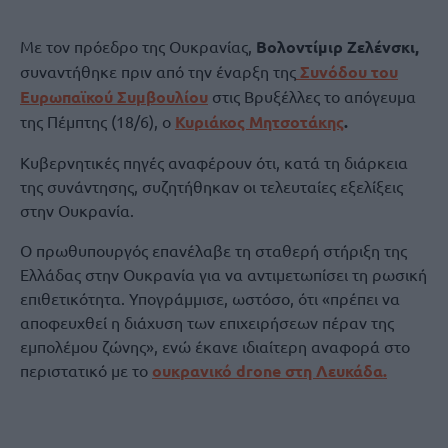
Με τον πρόεδρο της Ουκρανίας,
Βολοντίμιρ Ζελένσκι,
συναντήθηκε πριν από την έναρξη της
Συνόδου του
Ευρωπαϊκού Συμβουλίου
στις Βρυξέλλες το απόγευμα
της Πέμπτης (18/6), ο
Κυριάκος Μητσοτάκης
.
Κυβερνητικές πηγές αναφέρουν ότι, κατά τη διάρκεια
της συνάντησης, συζητήθηκαν οι τελευταίες εξελίξεις
στην Ουκρανία.
Ο πρωθυπουργός επανέλαβε τη σταθερή στήριξη της
Ελλάδας στην Ουκρανία για να αντιμετωπίσει τη ρωσική
επιθετικότητα. Υπογράμμισε, ωστόσο, ότι «πρέπει να
αποφευχθεί η διάχυση των επιχειρήσεων πέραν της
εμπολέμου ζώνης», ενώ έκανε ιδιαίτερη αναφορά στο
περιστατικό με το
ουκρανικό drone στη Λευκάδα.