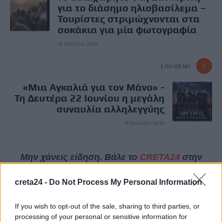
για το διάσημο ηλιοβασίλεμα –
Τουρίστες στριμώχνονται στα
σοκάκια για μία φωτογραφία
18 Ιουνίου, 2026
ΕΠΌΜΕΝΟ
«Μια Αγκαλιά για τον Μάνο» -
Τη Δευτέρα 22 Ιουνίου η μεγάλη
συναυλία αλληλεγγύης
18 Ιουνίου, 2026
Μην χάνεις είδηση. Βάλε το
CRETA24
στην
Google
creta24 -
Do Not Process My Personal Information
ΠΡΟΣΘΕΣΕ ΤΟ
CRETA24
ΣΤΗΝ GOOGLE
If you wish to opt-out of the sale, sharing to third parties, or
processing of your personal or sensitive information for