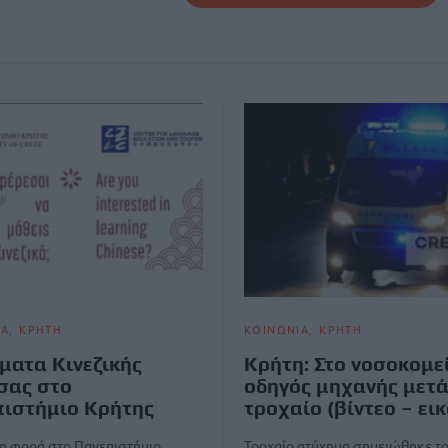
ΙΑ
ΚΡΗΤΗ
ΚΟΙΝΩΝΙΑ
ΚΡΗΤΗ
ατα Κινεζικής
Κρήτη: Στο νοσοκομε
σας στο
οδηγός μηχανής μετ
ιστήμιο Κρήτης
τροχαίο (βίντεο – εικ
η φορά στο Πανεπιστήμιο
Τροχαίο ατύχημα σημειώθηκε τ