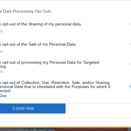
εκροψίας – νεκροτομής στην Ιατροδικαστική Υπηρεσία
ριβωθούν τα ακριβή αίτια του θανάτου.
l Data Processing Opt Outs
 διερεύνηση της υπόθεσης.
o opt-out of the Sharing of my personal data.
In
o opt-out of the Sale of my Personal Data.
In
to opt-out of processing my Personal Data for Targeted
ΕΠΌΜΕΝΟ
ing.
In
λοι στο
Κορυφώνεται η αγωνία
o opt-out of Collection, Use, Retention, Sale, and/or Sharing
 για να
για την 45χρονη
ersonal Data that Is Unrelated with the Purposes for which it
 games!
Σταυρούλα - Πού πήγε
lected.
Out
πριν χαθούν τα ίχνη της
13 Ιουνίου, 2026
CONFIRM
CRETA24
στην Google
ΠΡΟΣΘΕΣΕ ΤΟ
CRETA24
ΣΤΗΝ GOOGLE