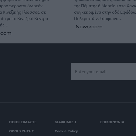
 προσφέρονται δωρεάν
της Πέμπτης 6 Μαρτίου στα Χανι
 Κινεζικής Γλώσσας, σε
συγκεκριμένα στην οδό Εφέδρ
ία με το Κινεζικό Κέντρο
Πολεμιστών. Σύμφωνα…
κής…
Newsroom
room
ΠΟΙΟΙ ΕΙΜΑΣΤΕ
ΔΙΑΦΗΜΙΣΗ
ΕΠΙΚΟΙΝΩΝΙΑ
ΟΡΟΙ ΧΡΗΣΗΣ
Cookie Policy