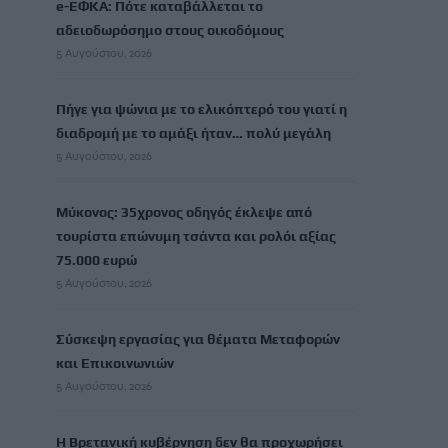
e-ΕΦΚΑ: Πότε καταβάλλεται το
αδειοδωρόσημο στους οικοδόμους
5 Αυγούστου, 2026
Πήγε για ψώνια με το ελικόπτερό του γιατί η
διαδρομή με το αμάξι ήταν… πολύ μεγάλη
5 Αυγούστου, 2026
Μύκονος: 35χρονος οδηγός έκλεψε από
τουρίστα επώνυμη τσάντα και ρολόι αξίας
75.000 ευρώ
5 Αυγούστου, 2026
Σύσκεψη εργασίας για θέματα Μεταφορών
και Επικοινωνιών
5 Αυγούστου, 2026
Η Βρετανική κυβέρνηση δεν θα προχωρήσει