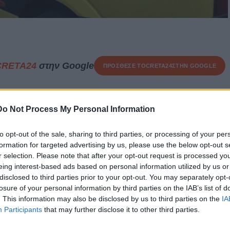
CRETA24
στην Google
ΠΡΟΣΘΕΣΕ ΤΟ
CRETA24
ΣΤΗΝ GOOGLE
Do Not Process My Personal Information
κό που σημειώθηκε χθες το μεσημέρι (12/06) στη θαλάσσια
ών,
στο
Ηράκλειο
.
to opt-out of the sale, sharing to third parties, or processing of your per
formation for targeted advertising by us, please use the below opt-out s
νικών αρχών, ένας
64χρονος,
υπήκοος Λουξεμβούργου,
r selection. Please note that after your opt-out request is processed y
ίς τις αισθήσεις του.
Άμεσα ειδοποιήθηκε το ΕΚΑΒ και ο
eing interest-based ads based on personal information utilized by us or
όρο στο Πανεπιστημιακό Νοσοκομείο
Ηρακλείου
.
disclosed to third parties prior to your opt-out. You may separately opt-
losure of your personal information by third parties on the IAB’s list of
ών, στο νοσοκομείο
διαπιστώθηκε ο θάνατός του.
. This information may also be disclosed by us to third parties on the
IA
Participants
that may further disclose it to other third parties.
προανάκριση από το Κεντρικό Λιμεναρχείο
Ηρακλείου
, ενώ