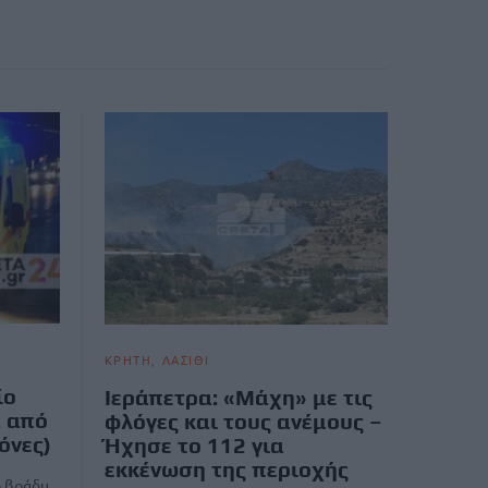
ΚΡΗΤΗ
ΛΑΣΙΘΙ
ίο
Ιεράπετρα: «Μάχη» με τις
ά από
φλόγες και τους ανέμους –
όνες)
Ήχησε το 112 για
εκκένωση της περιοχής
ο βράδυ