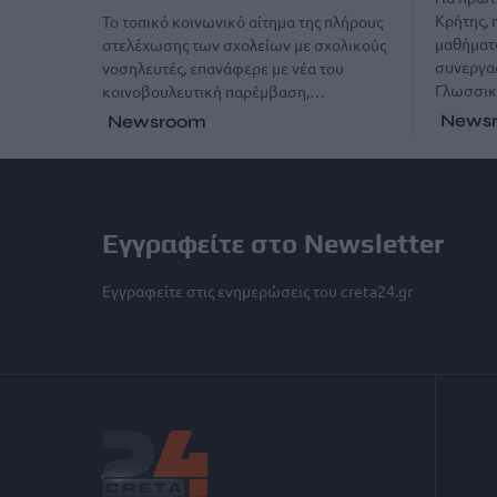
Κρήτης,
Το τοπικό κοινωνικό αίτημα της πλήρους
μαθήματα
στελέχωσης των σχολείων με σχολικούς
συνεργασ
νοσηλευτές, επανάφερε με νέα του
Γλωσσι
κοινοβουλευτική παρέμβαση,…
News
Newsroom
Εγγραφείτε στο Newsletter
Εγγραφείτε στις ενημερώσεις του creta24.gr