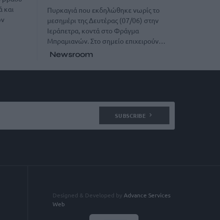
ά και
Πυρκαγιά που εκδηλώθηκε νωρίς το
ων
μεσημέρι της Δευτέρας (07/06) στην
Ιεράπετρα, κοντά στο Φράγμα
Μπραμιανών. Στο σημείο επιχειρούν…
Newsroom
SUBSCRIBE
Designed & Developed by
Advance Services
Web