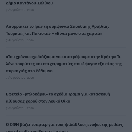
Δήμο Καντάνου-Σελίνου
7 Αυγούστου, 2026
Απορρίπτει το Ιράν τη συμφωνία Σαουδικής Αραβίας,
Τουρκίας και Πακιστάν – «Είναι μόνο στα χαρτιά»
7 Αυγούστου, 2026
«Του χρόνου σχεδιάζουμε να επιστρέψουμε στην Κρήτη»: Τι
λένε τουρίστες και επιχειρηματίες που έφυγαν εξαιτίας της
πυρκαγιάς στο Ρέθυμνο
7 Αυγούστου, 2026
Εφετείο «μπλοκάρει» το σχέδιο Τραμπ για κατασκευή
αίθουσας χορού στον Λευκό Οίκο
7 Αυγούστου, 2026
Ο ΟΦΗ βάζει τσάρτερ για τους φιλάθλους ενόψει της ρεβάνς
των playoffs του Europa League