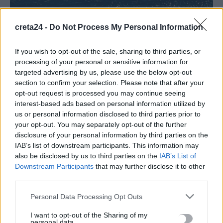
creta24 -
Do Not Process My Personal Information
If you wish to opt-out of the sale, sharing to third parties, or
processing of your personal or sensitive information for
targeted advertising by us, please use the below opt-out
section to confirm your selection. Please note that after your
opt-out request is processed you may continue seeing
interest-based ads based on personal information utilized by
us or personal information disclosed to third parties prior to
ΚΡΗΤΗ
ΧΑΝΙΑ
your opt-out. You may separately opt-out of the further
Πνιγμός 17χρονου: Το χρονικό της
disclosure of your personal information by third parties on the
τραγωδίας σε παραλία των Χανίων
IAB’s list of downstream participants. This information may
also be disclosed by us to third parties on the
IAB’s List of
Μεγάλη ήταν η κινητοποίηση λιμενικών αρχών, ναυαγοσωστών
Downstream Participants
that may further disclose it to other
αλλά και γιατρών στο Νοσοκομείο Χανίων, στην προσπάθεια να
third parties.
επαναφέρουν τον…
Personal Data Processing Opt Outs
Newsroom
19 Ιουνίου, 2026
I want to opt-out of the Sharing of my
personal data.