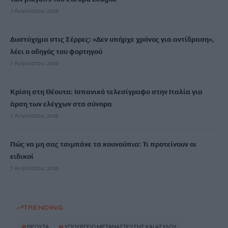
7 Αυγούστου, 2026
Δυστύχημα στις Σέρρες: «Δεν υπήρχε χρόνος για αντίδραση»,
λέει ο οδηγός του φορτηγού
7 Αυγούστου, 2026
Κρίση στη Θέουτα: Ισπανικό τελεσίγραφο στην Ιταλία για
άρση των ελέγχων στα σύνορα
7 Αυγούστου, 2026
Πώς να μη σας τσιμπάνε τα κουνούπια: Τι προτείνουν οι
ειδικοί
7 Αυγούστου, 2026
TRENDING
#
ΘΕΟΥΤΑ
#
ΥΠΟΥΡΓΕΙΟ ΜΕΤΑΝΑΣΤΕΥΣΗΣ ΚΑΙ ΑΣΥΛΟΥ