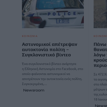
ΚΟΙΝΩΝΙΑ
ΚΟΙΝΩΝ
Αστυνομικοί απέτρεψαν
Πάνω 
αυτοκτονία πολίτη –
θανα
Συγκλονιστικό βίντεο
λόγω 
κρούσ
Ένα συγκλονιστικό βίντεο ανάρτησε
περιο
η Ελληνική Αστυνομία στο Facebook, στο
οποίο φαίνονται αστυνομικοί να
Σε 472.9
αποτρέπουν την αυτοκτονία ενός πολίτη.
τα αιγοπ
Συγκεκριμένα,…
στο πλα
μέτρων 
Newsroom
της ευλο
18 Ιανο
News