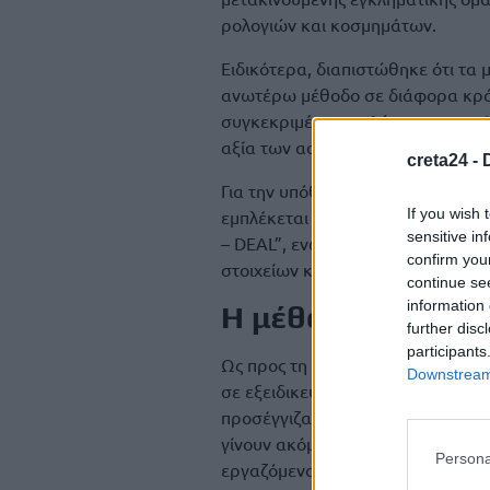
ρολογιών και κοσμημάτων.
Ειδικότερα, διαπιστώθηκε ότι τα 
ανωτέρω μέθοδο σε διάφορα κράτ
συγκεκριμένα τον Αύγουστο του 2
αξία των αφαιρεθέντων αντικειμέ
creta24 -
Για την υπόθεση αυτή κατηγορείτ
If you wish 
εμπλέκεται στην διάπραξη της εν
sensitive in
– DEAL”, ενώ τα πλήρη στοιχεία 
confirm you
στοιχείων και ανταλλαγή πληροφορ
continue se
information 
Η μέθοδος RIP-D
further disc
participants
Ως προς τη μεθοδολογία δράσης τ
Downstream 
σε εξειδικευμένες ιστοσελίδες τα 
προσέγγιζαν τους πωλητές επιδιώ
γίνουν ακόμη πιο πειστικά στα υ
Persona
εργαζόμενοι αλλά ως επιχειρηματί