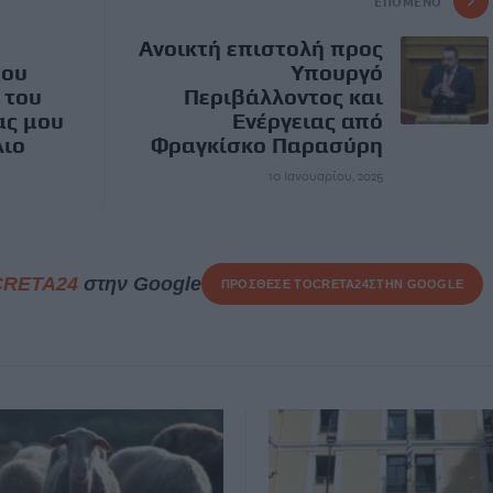
ΕΠΌΜΕΝΟ
Ανοικτή επιστολή προς
μου
Υπουργό
 του
Περιβάλλοντος και
ας μου
Ενέργειας από
λιο
Φραγκίσκο Παρασύρη
10 Ιανουαρίου, 2025
CRETA24
στην Google
ΠΡΟΣΘΕΣΕ ΤΟ
CRETA24
ΣΤΗΝ GOOGLE