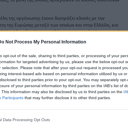
μέλη της οργάνωσης έχουν διαπράξει κλοπές με την
η της Ευρώπης μεταξύ των οποίων και στην Ελλάδα, και
023 σε ξενοδοχείο στην Αθήνα, με τη συνολική χρηματική
νων να ανέρχεται στις 243.400 ευρώ.
Do Not Process My Personal Information
αι, μεταξύ άλλων, ο ανωτέρω 43χρονος, καθώς φέρεται να
to opt-out of the sale, sharing to third parties, or processing of your per
 λόγω κλοπής, η οποία πραγματοποιήθηκε με τη μέθοδο “RIP
formation for targeted advertising by us, please use the below opt-out s
του, διακριβώθηκαν ύστερα από κατάλληλη αξιοποίηση
r selection. Please note that after your opt-out request is processed y
ιών με την Europol και την Interpol.
eing interest-based ads based on personal information utilized by us or
disclosed to third parties prior to your opt-out. You may separately opt-
EAL
losure of your personal information by third parties on the IAB’s list of
. This information may also be disclosed by us to third parties on the
IA
ης οργάνωσης προέκυψε ότι τα μέλη της αρχικά εντόπιζαν
Participants
that may further disclose it to other third parties.
αντικείμενα τα οποία τους ενδιέφεραν και στη συνέχεια,
κοντας να κερδίσουν την εμπιστοσύνη τους. Μάλιστα, για να
ποψήφια θύματά τους, δεν εμφανίζονταν ως απλοί
l Data Processing Opt Outs
ες με υψηλό κοινωνικό και επαγγελματικό «status».