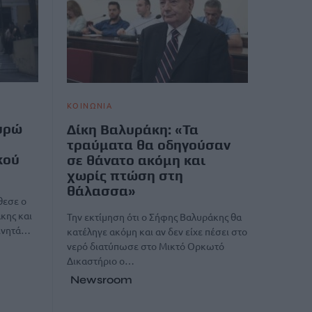
ΚΟΙΝΩΝΙΑ
υρώ
Δίκη Βαλυράκη: «Τα
τραύματα θα οδηγούσαν
κού
σε θάνατο ακόμη και
χωρίς πτώση στη
θάλασσα»
θεσε ο
κης και
Την εκτίμηση ότι ο Σήφης Βαλυράκης θα
κινητά…
κατέληγε ακόμη και αν δεν είχε πέσει στο
νερό διατύπωσε στο Μικτό Ορκωτό
Δικαστήριο ο…
Newsroom