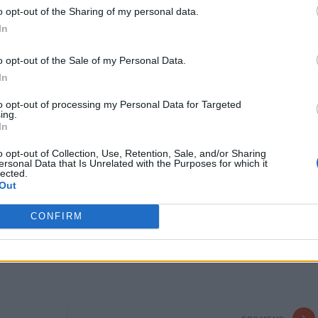
o opt-out of the Sharing of my personal data.
 συνάντηση με σκοπό να ελέγξουν τα προς πώληση
In
ία της εκάστοτε πόλης που επιλεγόταν. Εκεί, κατά τη
ών αντικειμένων ο «εκτιμητής – αγοραστής» έπειθε με
o opt-out of the Sale of my Personal Data.
α του παραδώσει τα αντικείμενα για να τα συσκευάσει
In
 τοποθετήσει προσωρινά στο χρηματοκιβώτιο του
to opt-out of processing my Personal Data for Targeted
ing.
In
υσκευασίας με τα αντικείμενα, ο «εκτιμητής» δεν παρέδιδε
είμενα αλλά διαφορετικά – ψεύτικα σε συσκευασίες, οι
o opt-out of Collection, Use, Retention, Sale, and/or Sharing
ητής να μην μπορεί να αντιληφθεί ότι πρόκειται για
ersonal Data that Is Unrelated with the Purposes for which it
lected.
L).
Out
ιβώθηκε ότι μετακινούνταν αεροπορικώς ή οδικώς,
CONFIRM
λή οχήματα.
υποβλήθηκε στην αρμόδια εισαγγελική Αρχή.