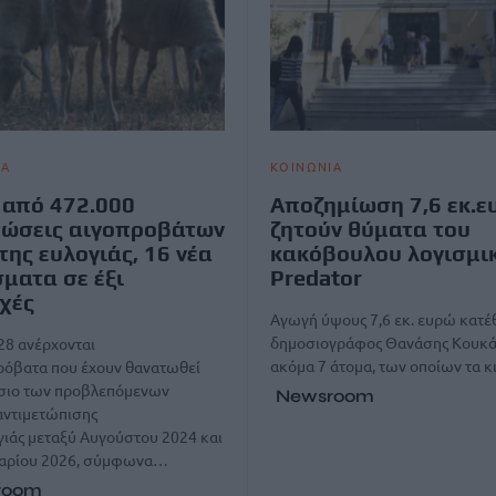
ΙΑ
ΚΟΙΝΩΝΙΑ
από 472.000
Αποζημίωση 7,6 εκ.ε
τώσεις αιγοπροβάτων
ζητούν θύματα του
της ευλογιάς, 16 νέα
κακόβουλου λογισμι
ματα σε έξι
Predator
χές
Αγωγή ύψους 7,6 εκ. ευρώ κατέ
δημοσιογράφος Θανάσης Κουκά
28 ανέρχονται
ακόμα 7 άτομα, των οποίων τα 
ρόβατα που έχουν θανατωθεί
ίσιο των προβλεπόμενων
Newsroom
αντιμετώπισης
γιάς μεταξύ Αυγούστου 2024 και
υαρίου 2026, σύμφωνα…
room