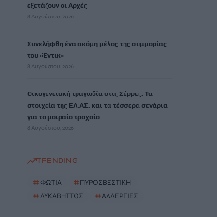
εξετάζουν οι Αρχές
8 Αυγούστου, 2026
Συνελήφθη ένα ακόμη μέλος της συμμορίας
του «Έντικ»
8 Αυγούστου, 2026
Οικογενειακή τραγωδία στις Σέρρες: Τα
στοιχεία της ΕΛ.ΑΣ. και τα τέσσερα σενάρια
για το μοιραίο τροχαίο
8 Αυγούστου, 2026
TRENDING
#
ΦΩΤΙΑ
#
ΠΥΡΟΣΒΕΣΤΙΚΗ
#
ΛΥΚΑΒΗΤΤΟΣ
#
ΑΛΛΕΡΓΙΕΣ