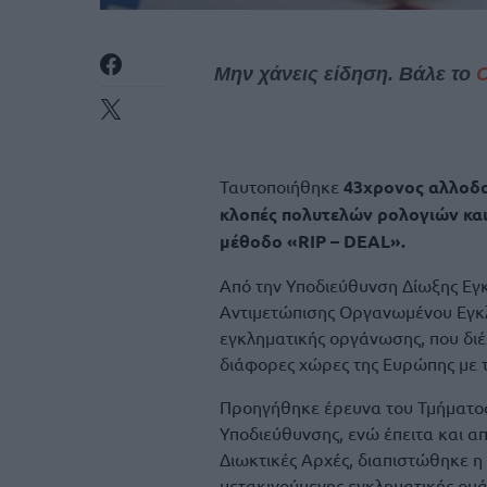
Μην χάνεις είδηση. Βάλε το
Ταυτοποιήθηκε
43χρονος αλλοδ
κλοπές πολυτελών ρολογιών κα
μέθοδο «RIP – DEAL».
Από την Υποδιεύθυνση Δίωξης Εγκ
Αντιμετώπισης Οργανωμένου Εγκλ
εγκληματικής οργάνωσης, που δι
διάφορες χώρες της Ευρώπης με τ
Προηγήθηκε έρευνα του Τμήματος
Υποδιεύθυνσης, ενώ έπειτα και α
Διωκτικές Αρχές, διαπιστώθηκε η
μετακινούμενης εγκληματικής ομά