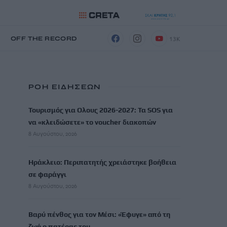
13K
Η
OFF THE RECORD
ΡΟΗ ΕΙΔΗΣΕΩΝ
Τουρισμός για Ολους 2026-2027: Τα SOS για
να «κλειδώσετε» το voucher διακοπών
8 Αυγούστου, 2026
Ηράκλειο: Περιπατητής χρειάστηκε βοήθεια
σε φαράγγι
8 Αυγούστου, 2026
Βαρύ πένθος για τον Μέσι: «Έφυγε» από τη
ζωή ο πατέρας του