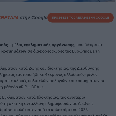
CRETA24
στην Google
ΠΡΟΣΘΕΣΕ ΤΟ
CRETA24
ΣΤΗΝ GOOGLE
απός
– μέλος
εγκληματικής οργάνωσης
, που διέπραττε
ι κοσμημάτων
σε διάφορες χώρες της Ευρώπης με τη
λημάτων κατά Ζωής και Ιδιοκτησίας, της Διεύθυνσης
ήματος ταυτοποιήθηκε 43χρονος αλλοδαπός- μέλος
έπραττε κλοπές πολυτελών ρολογιών και κοσμημάτων σε
η μέθοδο «RIP – DEAL».
 Εγκλημάτων κατά Ιδιοκτησίας, της ανωτέρω
πό τη σχετική ανταλλαγή πληροφοριών με Διεθνείς
 δράση τουλάχιστον από το καλοκαίρι του 2023
δας, τα μέλη της οποίας προέβαιναν σε κλοπές πολυτελών