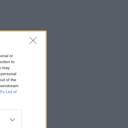
sonal or
ection to
ou may
 personal
out of the
 downstream
B’s List of