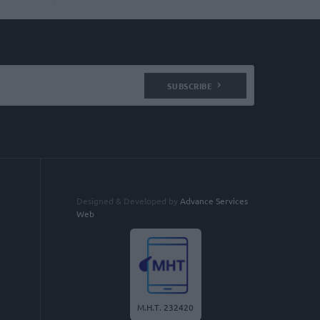
SUBSCRIBE
Designed & Developed by
Advance Services
Web
Μ.Η.Τ. 232420