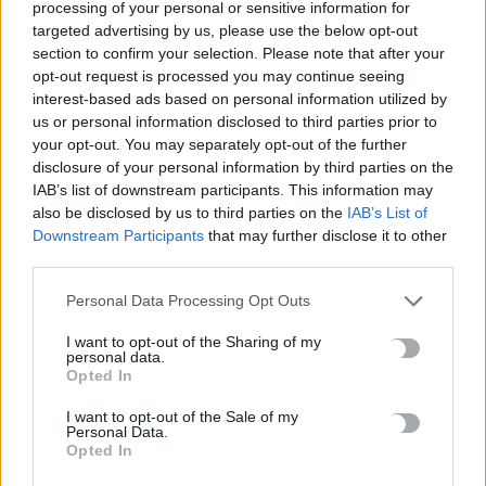
processing of your personal or sensitive information for
targeted advertising by us, please use the below opt-out
Ο ΟΦΗ βάζει τσάρτερ για τους φιλάθλους ενόψει της ρεβάνς
section to confirm your selection. Please note that after your
opt-out request is processed you may continue seeing
των playoffs του Europa League
interest-based ads based on personal information utilized by
7 Αυγούστου, 2026
us or personal information disclosed to third parties prior to
your opt-out. You may separately opt-out of the further
Δυστύχημα στις Σέρρες: «Δεν υπήρχε χρόνος για αντίδραση»,
disclosure of your personal information by third parties on the
IAB’s list of downstream participants. This information may
λέει ο οδηγός του φορτηγού
also be disclosed by us to third parties on the
IAB’s List of
7 Αυγούστου, 2026
Downstream Participants
that may further disclose it to other
third parties.
Κρίση στη Θέουτα: Ισπανικό τελεσίγραφο στην Ιταλία για
Personal Data Processing Opt Outs
άρση των ελέγχων στα σύνορα
7 Αυγούστου, 2026
I want to opt-out of the Sharing of my
personal data.
Opted In
Πώς να μη σας τσιμπάνε τα κουνούπια: Τι προτείνουν οι
ειδικοί
I want to opt-out of the Sale of my
Personal Data.
7 Αυγούστου, 2026
Opted In