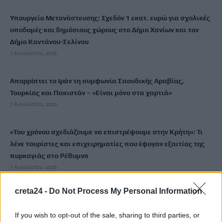
Υπουργείο Μετανάστευσης: Σχεδόν 1 εκατ. ευρώ για σχολικές
υποδομές και δημόσιους χώρους στο Δήμο Χανίων και τον
Δήμο Καντάνου-Σελίνου
7 Αυγούστου, 2026
Απορρίπτει το Ιράν τη συμφωνία Σαουδικής Αραβίας,
Τουρκίας και Πακιστάν – «Είναι μόνο στα χαρτιά»
7 Αυγούστου, 2026
«Του χρόνου σχεδιάζουμε να επιστρέψουμε στην Κρήτη»: Τι
λένε τουρίστες και επιχειρηματίες που έφυγαν εξαιτίας της
πυρκαγιάς στο Ρέθυμνο
7 Αυγούστου, 2026
creta24 -
Do Not Process My Personal Information
Εφετείο «μπλοκάρει» το σχέδιο Τραμπ για κατασκευή
αίθουσας χορού στον Λευκό Οίκο
If you wish to opt-out of the sale, sharing to third parties, or
7 Αυγούστου, 2026