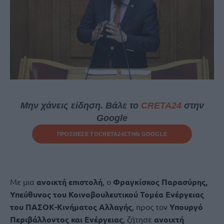
Μην χάνεις είδηση. Βάλε το
CRETA24
στην
Google
ΠΡΟΣΘΕΣΕ ΤΟ
CRETA24
ΣΤΗΝ GOOGLE
Mε μια
ανοικτή επιστολή
, ο
Φραγκίσκος Παρασύρης,
Υπεύθυνος του Κοινοβουλευτικού Τομέα Ενέργειας
του ΠΑΣΟΚ-Κινήματος Αλλαγής
, προς τον
Υπουργό
Περιβάλλοντος και Ενέργειας
, ζήτησε
ανοιχτή