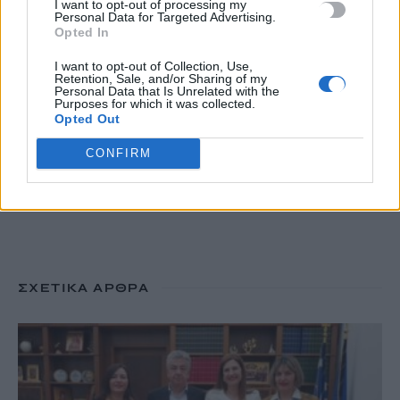
I want to opt-out of processing my
Ελένη Βουλγαράκη για τις φήμες χωρισμού με τον Φώτη
Personal Data for Targeted Advertising.
Opted In
Ιωαννίδη: «Θα γίνετε ρόμπα»
7 Αυγούστου, 2026
I want to opt-out of Collection, Use,
Retention, Sale, and/or Sharing of my
Personal Data that Is Unrelated with the
Purposes for which it was collected.
Opted Out
TRENDING
CONFIRM
#
ΡΙΦΙΦΙ
#
ΣΩΤΗΡΗΣ ΤΣΑΦΟΥΛΙΑΣ
#
ΣΕΡΡΕΣ
#
ΔΥΣΤΥΧΗΜΑ
ΣΧΕΤΙΚΆ ΆΡΘΡΑ