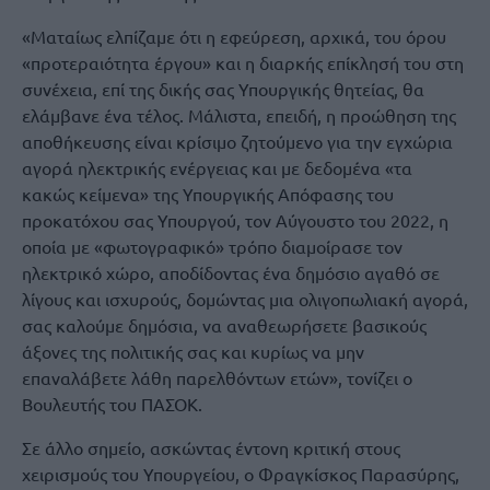
«Ματαίως ελπίζαμε ότι η εφεύρεση, αρχικά, του όρου
«προτεραιότητα έργου» και η διαρκής επίκλησή του στη
συνέχεια, επί της δικής σας Υπουργικής θητείας, θα
ελάμβανε ένα τέλος. Μάλιστα, επειδή, η προώθηση της
αποθήκευσης είναι κρίσιμο ζητούμενο για την εγχώρια
αγορά ηλεκτρικής ενέργειας και με δεδομένα «τα
κακώς κείμενα» της Υπουργικής Απόφασης του
προκατόχου σας Υπουργού, τον Αύγουστο του 2022, η
οποία με «φωτογραφικό» τρόπο διαμοίρασε τον
ηλεκτρικό χώρο, αποδίδοντας ένα δημόσιο αγαθό σε
λίγους και ισχυρούς, δομώντας μια ολιγοπωλιακή αγορά,
σας καλούμε δημόσια, να αναθεωρήσετε βασικούς
άξονες της πολιτικής σας και κυρίως να μην
επαναλάβετε λάθη παρελθόντων ετών», τονίζει ο
Βουλευτής του ΠΑΣΟΚ.
Σε άλλο σημείο, ασκώντας έντονη κριτική στους
χειρισμούς του Υπουργείου, ο Φραγκίσκος Παρασύρης,