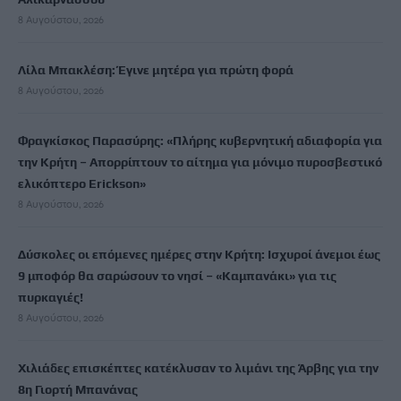
8 Αυγούστου, 2026
Λίλα Μπακλέση: Έγινε μητέρα για πρώτη φορά
8 Αυγούστου, 2026
Φραγκίσκος Παρασύρης: «Πλήρης κυβερνητική αδιαφορία για
την Κρήτη – Απορρίπτουν το αίτημα για μόνιμο πυροσβεστικό
ελικόπτερο Erickson»
8 Αυγούστου, 2026
Δύσκολες οι επόμενες ημέρες στην Κρήτη: Ισχυροί άνεμοι έως
9 μποφόρ θα σαρώσουν το νησί – «Καμπανάκι» για τις
πυρκαγιές!
8 Αυγούστου, 2026
Χιλιάδες επισκέπτες κατέκλυσαν το λιμάνι της Άρβης για την
8η Γιορτή Μπανάνας