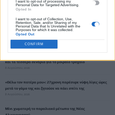
I want to opt-out of processing my
Personal Data for Targeted Advertising.
Newsroom
25 Ιουλίου, 2025
Opted In
I want to opt-out of Collection, Use,
Retention, Sale, and/or Sharing of my
ΡΟΗ ΕΙΔΗΣΕΩΝ
Personal Data that Is Unrelated with the
Purposes for which it was collected.
Opted Out
Συνελήφθη ένα ακόμη μέλος της συμμορίας του «Έντικ»
8 Αυγούστου, 2026
CONFIRM
Οικογενειακή τραγωδία στις Σέρρες: Τα στοιχεία της ΕΛ.ΑΣ.
και τα τέσσερα σενάρια για το μοιραίο τροχαίο
8 Αυγούστου, 2026
«Θέλω τον πατέρα μου»: 27χρονη παρέσυρε νύφη λίγες ώρες
μετά το γάμο της και ζητούσε να πάει σπίτι της
8 Αυγούστου, 2026
Μίνι χωματερή το παραλιακό μέτωπο της Νέας
Αλικαρνασσού