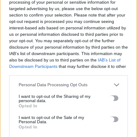
processing of your personal or sensitive information for
targeted advertising by us, please use the below opt-out
section to confirm your selection. Please note that after your
opt-out request is processed you may continue seeing
interest-based ads based on personal information utilized by
us or personal information disclosed to third parties prior to
your opt-out. You may separately opt-out of the further
disclosure of your personal information by third parties on the
IAB’s list of downstream participants. This information may
also be disclosed by us to third parties on the
IAB’s List of
Downstream Participants
that may further disclose it to other
third parties.
Personal Data Processing Opt Outs
ΚΡΗΤΗ
I want to opt-out of the Sharing of my
personal data.
Τα μεγάλα έργα ύψους 5 δισ. ευρώ της
Opted In
Κρήτης
I want to opt-out of the Sale of my
Personal Data.
Στο επίκεντρο των μεγάλων έργων έχει τοποθετηθεί μετά από
Opted In
δεκαετίες αναμονής η Κρήτη. Οι μεγάλες υποδομές που
υλοποιούνται…