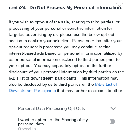
υπήρξε…
creta24 -
Do Not Process My Personal Information
Newsroom
28 Ιουνίου, 2026
If you wish to opt-out of the sale, sharing to third parties, or
processing of your personal or sensitive information for
targeted advertising by us, please use the below opt-out
section to confirm your selection. Please note that after your
opt-out request is processed you may continue seeing
interest-based ads based on personal information utilized by
us or personal information disclosed to third parties prior to
your opt-out. You may separately opt-out of the further
disclosure of your personal information by third parties on the
IAB’s list of downstream participants. This information may
also be disclosed by us to third parties on the
IAB’s List of
Downstream Participants
that may further disclose it to other
third parties.
ΑΘΛΗΤΙΚΑ
Personal Data Processing Opt Outs
Ολυμπιακός: Ανανέωσε μέχρι το 2029 ο
I want to opt-out of the Sharing of my
Γιώργος Μπαρτζώκας
personal data.
Opted In
Οι Πειραιώτες ανακοίνωσαν την ανανέωση της συνεργασίας με