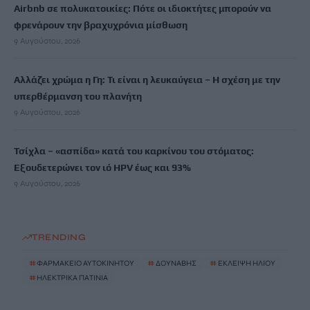
Airbnb σε πολυκατοικίες: Πότε οι ιδιοκτήτες μπορούν να
φρενάρουν την βραχυχρόνια μίσθωση
9 Αυγούστου, 2026
Αλλάζει χρώμα η Γη: Τι είναι η λευκαύγεια – Η σχέση με την
υπερθέρμανση του πλανήτη
9 Αυγούστου, 2026
Τσίχλα – «ασπίδα» κατά του καρκίνου του στόματος:
Εξουδετερώνει τον ιό HPV έως και 93%
9 Αυγούστου, 2026
TRENDING
#
ΦΑΡΜΑΚΕΙΟ ΑΥΤΟΚΙΝΗΤΟΥ
#
ΔΟΥΝΑΒΗΣ
#
ΕΚΛΕΙΨΗ ΗΛΙΟΥ
#
ΗΛΕΚΤΡΙΚΑ ΠΑΤΙΝΙΑ