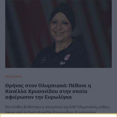
ΚΟΙΝΩΝΙΑ
Θρήνος στον Ολυμπιακό: Πέθανε η
Κανέλλα Χρυσονίδου στην οποία
αφιέρωσαν την Ευρωλίγκα
Στο πένθος βυθίστηκε η οικογένεια της ΚΑΕ Ολυμπιακός, καθώς
έφυγε από τη ζωή η Κανέλλα Χρυσονίδου. Η εκλιπούσα