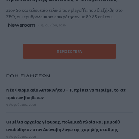
Στον 5ο και τελευταίο τελικό των playoffs, που διεξήχθη στο
ΣΕΦ, οι «ερυθρόλευκοι» επικράτησαν με 89-85 επί του…
Newsroom
13 Ιουνίου, 2026
ΠΕΡΙΣΣΌΤΕΡΑ
ΡΟΗ ΕΙΔΗΣΕΩΝ
Νέο Φαρμακείο Αυτοκινήτου – Τι πρέπει να περιέχει το κιτ
πρώτων βοηθειών
9 Αυγούστου, 2026
Θεμέλια αρχαίας γέφυρας, πολεμικά πλοία και μαμούθ
αναδύθηκαν στον Δούναβη λόγω της χαμηλής στάθμης
9 Αυγούστου, 2026