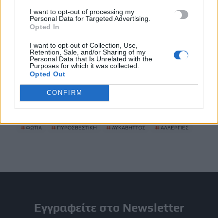
Συνελήφθη ένα ακόμη μέλος της συμμορίας του «Έντικ»
I want to opt-out of processing my
Personal Data for Targeted Advertising.
8 Αυγούστου, 2026
Opted In
I want to opt-out of Collection, Use,
Οικογενειακή τραγωδία στις Σέρρες: Τα στοιχεία της ΕΛ.ΑΣ.
Retention, Sale, and/or Sharing of my
Personal Data that Is Unrelated with the
και τα τέσσερα σενάρια για το μοιραίο τροχαίο
Purposes for which it was collected.
8 Αυγούστου, 2026
Opted Out
CONFIRM
TRENDING
#
ΦΩΤΙΑ
#
ΠΥΡΟΣΒΕΣΤΙΚΗ
#
ΛΥΚΑΒΗΤΤΟΣ
#
ΑΛΛΕΡΓΙΕΣ
Εγγραφείτε στο Newsletter