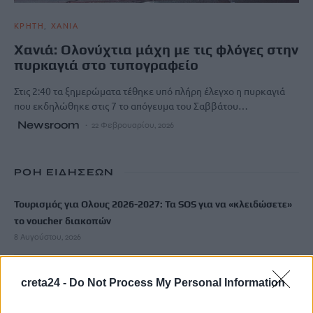
ΚΡΗΤΗ
ΧΑΝΙΑ
Χανιά: Ολονύχτια μάχη με τις φλόγες στην
πυρκαγιά στο τυπογραφείο
Στις 2:40 τα ξημερώματα τέθηκε υπό πλήρη έλεγχο η πυρκαγιά
που εκδηλώθηκε στις 7 το απόγευμα του Σαββάτου…
Newsroom
22 Φεβρουαρίου, 2026
ΡΟΗ ΕΙΔΗΣΕΩΝ
Τουρισμός για Ολους 2026-2027: Τα SOS για να «κλειδώσετε»
το voucher διακοπών
8 Αυγούστου, 2026
Ηράκλειο: Περιπατητής χρειάστηκε βοήθεια σε φαράγγι
creta24 -
Do Not Process My Personal Information
8 Αυγούστου, 2026