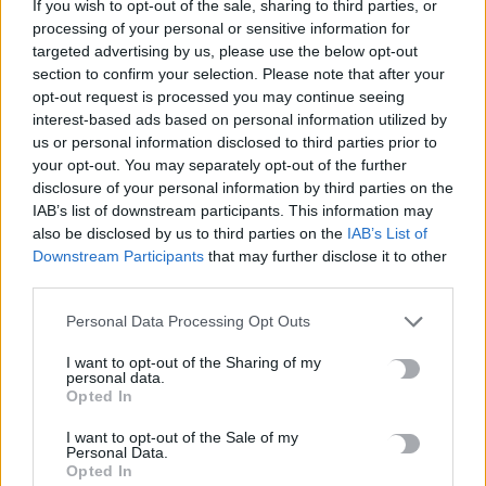
If you wish to opt-out of the sale, sharing to third parties, or
processing of your personal or sensitive information for
Βαρύ πένθος για τον Μέσι: «Έφυγε» από τη ζωή ο πατέρας του
targeted advertising by us, please use the below opt-out
8 Αυγούστου, 2026
section to confirm your selection. Please note that after your
opt-out request is processed you may continue seeing
Χανιά: Αναστάτωση από φωτιά κοντά σε σπίτια
interest-based ads based on personal information utilized by
8 Αυγούστου, 2026
us or personal information disclosed to third parties prior to
your opt-out. You may separately opt-out of the further
disclosure of your personal information by third parties on the
Σε 57χρονη γυναίκα ανήκει η σορός στον Λυκαβηττό
IAB’s list of downstream participants. This information may
8 Αυγούστου, 2026
also be disclosed by us to third parties on the
IAB’s List of
Downstream Participants
that may further disclose it to other
third parties.
Καλοκαίρι και αλλεργίες: Πότε απαιτείται προσοχή και ποια
συμπτώματα δεν πρέπει να αγνοούμε
Personal Data Processing Opt Outs
8 Αυγούστου, 2026
I want to opt-out of the Sharing of my
personal data.
Opted In
Μυστράς: «Γιατί έβαλε τον πατέρα του στην κατάψυξη» – Το
μακάβριο σχέδιο που εξετάζουν οι Αρχές
I want to opt-out of the Sale of my
8 Αυγούστου, 2026
Personal Data.
Opted In