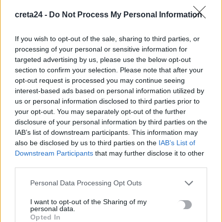
9 Αυγούστου, 2026
creta24 -
Do Not Process My Personal Information
Κίσσαμος: Συνελήφθη 32χρονος για πέντε κλοπές από
If you wish to opt-out of the sale, sharing to third parties, or
processing of your personal or sensitive information for
επιχειρήσεις
targeted advertising by us, please use the below opt-out
9 Αυγούστου, 2026
section to confirm your selection. Please note that after your
opt-out request is processed you may continue seeing
Με… κράτηση σε Μπάλο, Ελαφονήσι και Φαλάσαρνα
interest-based ads based on personal information utilized by
us or personal information disclosed to third parties prior to
9 Αυγούστου, 2026
your opt-out. You may separately opt-out of the further
disclosure of your personal information by third parties on the
Ηράκλειο: Βλάβη στη μεγάλη γεώτρηση των Βασιλειών φέρνει
IAB’s list of downstream participants. This information may
σοβαρά προβλήματα υδροδότησης σε 8 περιοχές
also be disclosed by us to third parties on the
IAB’s List of
9 Αυγούστου, 2026
Downstream Participants
that may further disclose it to other
third parties.
Γάζα: Νετανιάχου και Κατζ ενέκριναν έργα ανοικοδόμησης
Personal Data Processing Opt Outs
στη Ράφα
I want to opt-out of the Sharing of my
9 Αυγούστου, 2026
personal data.
Opted In