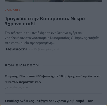
ΚΟΙΝΩΝΙΑ
Τραγωδία στην Κυπαρισσία: Νεκρό
3χρονο παιδί
Την τελευταία του πνοή άφησε ένα 3χρονο αγόρι που
νοσηλευόταν στο νοσοκομείο Κυπαρισσίας. Ο 3χρονος εισήχθη
στο νοσοκομείο την περασμένη…
Newsroom
11 Φεβρουαρίου, 2026
ΡΟΗ ΕΙΔΗΣΕΩΝ
Τουρνάς: Πάνω από 400 φωτιές σε 10 ημέρες, από αμέλεια το
90% των περιστατικών
9 Αυγούστου, 2026
Σκιάθος: Ανήλικος κατήγγειλε 17χρονο για βιασμό – Τον
απειλούσε με διαρροή βίντεο στο διαδίκτυο