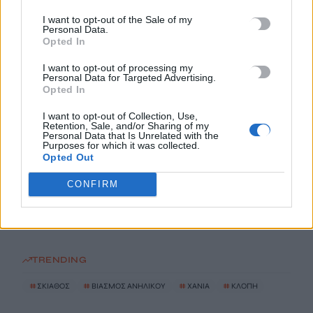
Ροδόπη: Στο νοσοκομείο ανήλικος λόγω κατανάλωσης αλκοόλ
I want to opt-out of the Sale of my
– Συνελήφθη υπάλληλος καταστήματος
Personal Data.
Opted In
9 Αυγούστου, 2026
I want to opt-out of processing my
Personal Data for Targeted Advertising.
Τζο Μπάιντεν: Ο καρκίνος έχει κάνει μετάσταση στα οστά –
Opted In
«Επώδυνη και εξουθενωτική μάχη»
I want to opt-out of Collection, Use,
9 Αυγούστου, 2026
Retention, Sale, and/or Sharing of my
Personal Data that Is Unrelated with the
Purposes for which it was collected.
ΠΑΣΟΚ κατά εφημερίδας για την «συνάντηση»
Opted Out
Διαμαντοπούλου και Χριστοδουλάκη με Γεραπετρίτη:
CONFIRM
«Φαντασιόπληκτο ρεπορτάζ»
9 Αυγούστου, 2026
TRENDING
#
ΣΚΙΑΘΟΣ
#
ΒΙΑΣΜΟΣ ΑΝΗΛΙΚΟΥ
#
ΧΑΝΙΑ
#
ΚΛΟΠΗ