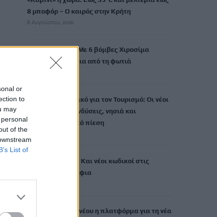
8 μποφόρ – Ο καιρός στην Κρήτη
8 Αυγούστου, 2026
Αττικοβοιωτία: Με 6 βόμβες Χιροσίμα
ισούται η ενέργεια από τη φωτιά
8 Αυγούστου, 2026
sonal or
ection to
Ειδικό Χωροταξικό για τον Τουρισμό: Οι νέοι
ou may
κανόνες για επενδύσεις, νησιά και
 personal
προορισμούς υπό πίεση
out of the
8 Αυγούστου, 2026
 downstream
B’s List of
Σούπερ Μάρκετ: Και νέοι κωδικοί στις
μειώσεις στα ράφια
8 Αυγούστου, 2026
ΑΑΔΕ: Άνοιξε εκ νέου η πλατφόρμα για τη νέα