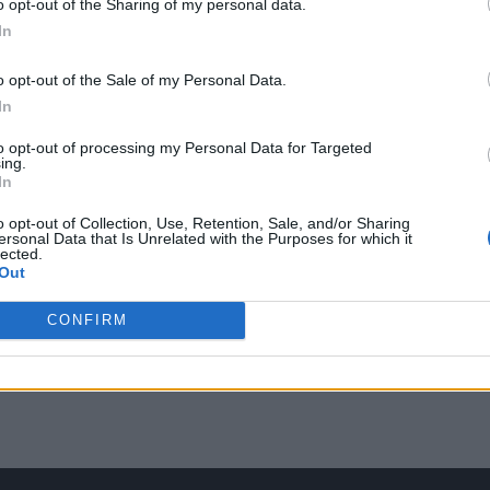
o opt-out of the Sharing of my personal data.
In
o opt-out of the Sale of my Personal Data.
In
νο
to opt-out of processing my Personal Data for Targeted
ing.
ο
In
λις
o opt-out of Collection, Use, Retention, Sale, and/or Sharing
ersonal Data that Is Unrelated with the Purposes for which it
lected.
Out
CONFIRM