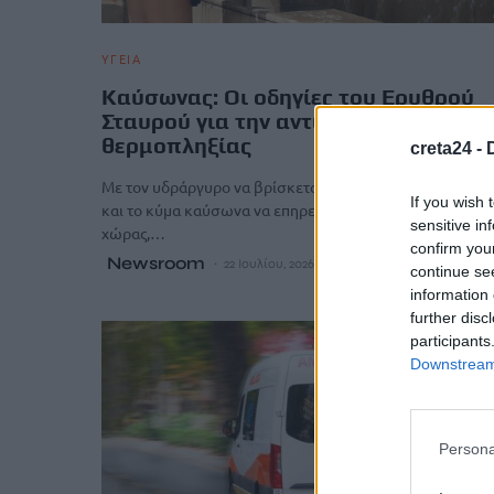
ΥΓΕΙΑ
Καύσωνας: Οι οδηγίες του Ερυθρού
Σταυρού για την αντιμετώπιση της
θερμοπληξίας
creta24 -
Με τον υδράργυρο να βρίσκεται σε ιδιαίτερα υψηλά επί
If you wish 
και το κύμα καύσωνα να επηρεάζει σχεδόν το σύνολο τη
sensitive in
χώρας,…
confirm you
Newsroom
22 Ιουλίου, 2026
continue se
information 
further disc
participants
Downstream 
Persona