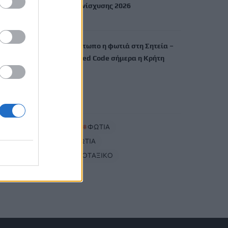
Ενιαία Αίτηση Ενίσχυσης 2026
8 Αυγούστου, 2026
Χωρίς ενεργό μέτωπο η φωτιά στη Σητεία –
Σε κατάσταση Red Code σήμερα η Κρήτη
8 Αυγούστου, 2026
TRENDING
#
ΚΑΙΡΟΣ
#
ΦΩΤΙΑ
#
ΑΤΤΙΚΟΒΟΙΩΤΙΑ
#
ΕΙΔΙΚΟ ΧΩΡΟΤΑΞΙΚΟ