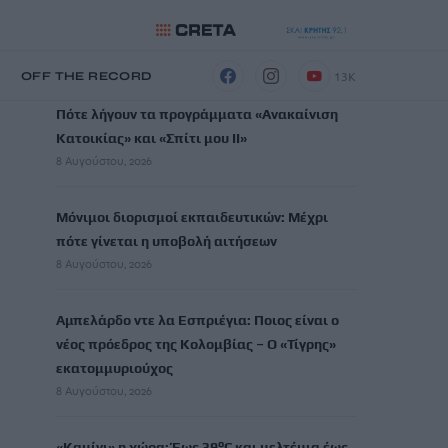
ΡΟΗ ΕΙΔΗΣΕΩΝ
13K
Η
OFF THE RECORD
Πότε λήγουν τα προγράμματα «Ανακαίνιση
Κατοικίας» και «Σπίτι μου ΙΙ»
8 Αυγούστου, 2026
Μόνιμοι διορισμοί εκπαιδευτικών: Μέχρι
πότε γίνεται η υποβολή αιτήσεων
8 Αυγούστου, 2026
Αμπελάρδο ντε λα Εσπριέγια: Ποιος είναι ο
νέος πρόεδρος της Κολομβίας – Ο «Τίγρης»
εκατομμυριούχος
8 Αυγούστου, 2026
«Καμίνι» η χώρα: Έως 39°C και μελτέμια έως