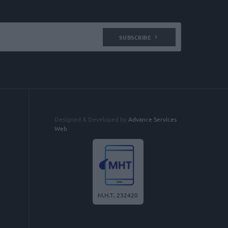
SUBSCRIBE
Designed & Developed by
Advance Services
Web
Μ.Η.Τ. 232420