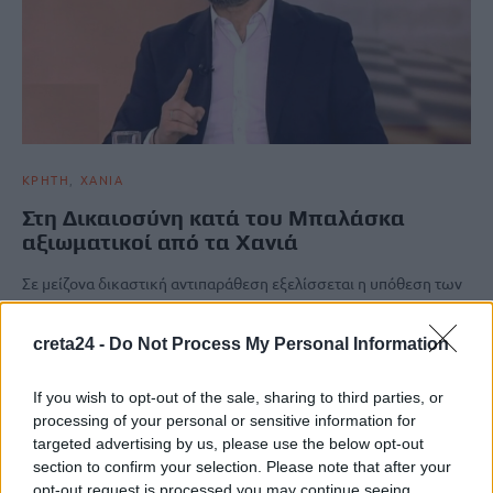
ΚΡΗΤΗ
ΧΑΝΙΑ
Στη Δικαιοσύνη κατά του Μπαλάσκα
αξιωματικοί από τα Χανιά
Σε μείζονα δικαστική αντιπαράθεση εξελίσσεται η υπόθεση των
δημόσιων τοποθετήσεων του Σταύρου Μπαλάσκα σχετικά με τη
δολοφονία της Σταυρούλας Λεβεντάκη στα Χανιά, καθώς…
creta24 -
Do Not Process My Personal Information
Newsroom
24 Ιουνίου, 2026
If you wish to opt-out of the sale, sharing to third parties, or
processing of your personal or sensitive information for
ΡΟΗ ΕΙΔΗΣΕΩΝ
targeted advertising by us, please use the below opt-out
section to confirm your selection. Please note that after your
Θεατρική αφήγηση «Έρευσεν ύδωρ» στο Δημοτικό Σχολείο
opt-out request is processed you may continue seeing