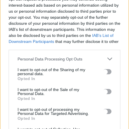
Κεφαλά
interest-based ads based on personal information utilized by
us or personal information disclosed to third parties prior to
8 Αυγούστου, 2026
your opt-out. You may separately opt-out of the further
disclosure of your personal information by third parties on the
18χρονος έσπασε παγκόσμιο ρεκόρ ως ο νεότερος άνδρας
IAB’s list of downstream participants. This information may
καθηγητής -Διδάσκει συνομηλίκους του
also be disclosed by us to third parties on the
IAB’s List of
8 Αυγούστου, 2026
Downstream Participants
that may further disclose it to other
third parties.
Πότε θα πληρωθούν οι συντάξεις Σεπτεμβρίου
Personal Data Processing Opt Outs
8 Αυγούστου, 2026
I want to opt-out of the Sharing of my
personal data.
Opted In
Τα κύματα καύσωνα στην Ιταλία, τη Γαλλία και την Ισπανία
θα αλλάξουν τη γεύση των ευρωπαϊκών κρασιών
I want to opt-out of the Sale of my
Personal Data.
8 Αυγούστου, 2026
Opted In
I want to opt-out of processing my
Λεύκανση δοντιών: Συμβουλές ειδικών για ένα πιο λαμπερό
Personal Data for Targeted Advertising.
χαμόγελο
Opted In
8 Αυγούστου, 2026