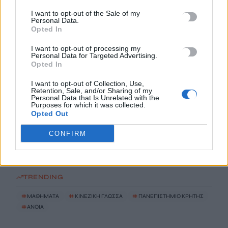
I want to opt-out of the Sale of my
Personal Data.
18χρονος έσπασε παγκόσμιο ρεκόρ ως ο νεότερος άνδρας
Opted In
καθηγητής -Διδάσκει συνομηλίκους του
8 Αυγούστου, 2026
I want to opt-out of processing my
Personal Data for Targeted Advertising.
Opted In
Πότε θα πληρωθούν οι συντάξεις Σεπτεμβρίου
I want to opt-out of Collection, Use,
8 Αυγούστου, 2026
Retention, Sale, and/or Sharing of my
Personal Data that Is Unrelated with the
Purposes for which it was collected.
Τα κύματα καύσωνα στην Ιταλία, τη Γαλλία και την Ισπανία
Opted Out
θα αλλάξουν τη γεύση των ευρωπαϊκών κρασιών
CONFIRM
8 Αυγούστου, 2026
TRENDING
#
ΜΑΘΗΜΑΤΑ
#
ΚΙΝΕΖΙΚΗ ΓΛΩΣΣΑ
#
ΠΑΝΕΠΙΣΤΗΜΙΟ ΚΡΗΤΗΣ
#
ΑΝΟΙΑ