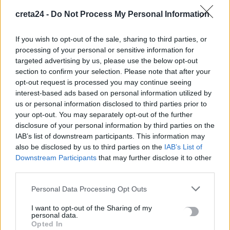
8 Αυγούστου, 2026
creta24 -
Do Not Process My Personal Information
If you wish to opt-out of the sale, sharing to third parties, or
Νέος κύκλος μαθημάτων Κινεζικής Γλώσσας στο
processing of your personal or sensitive information for
Πανεπιστήμιο Κρήτης για το ακαδημαϊκό έτος 2026-2027
targeted advertising by us, please use the below opt-out
8 Αυγούστου, 2026
section to confirm your selection. Please note that after your
opt-out request is processed you may continue seeing
Άνοια: Ποια είναι τα επαγγέλματα που προστατεύουν τον
interest-based ads based on personal information utilized by
us or personal information disclosed to third parties prior to
εγκέφαλο
your opt-out. You may separately opt-out of the further
8 Αυγούστου, 2026
disclosure of your personal information by third parties on the
IAB’s list of downstream participants. This information may
Επίδομα €391 από τον ΟΠΕΚΑ, χωρίς εισοδηματικά κριτήρια:
also be disclosed by us to third parties on the
IAB’s List of
Η προϋπόθεση
Downstream Participants
that may further disclose it to other
third parties.
8 Αυγούστου, 2026
Personal Data Processing Opt Outs
Θεατρική αφήγηση «Έρευσεν ύδωρ» στο Δημοτικό Σχολείο
I want to opt-out of the Sharing of my
Κεφαλά
personal data.
8 Αυγούστου, 2026
Opted In