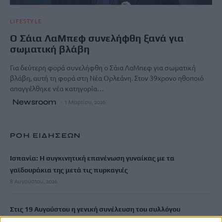
LIFESTYLE
O Σάια ΛαΜπεφ συνελήφθη ξανά για
σωματική βλάβη
Για δεύτερη φορά συνελήφθη ο Σάια ΛαΜπεφ για σωματική
βλάβη, αυτή τη φορά στη Νέα Ορλεάνη. Στον 39χρονο ηθοποιό
απαγγέλθηκε νέα κατηγορία…
Newsroom
1 Μαρτίου, 2026
ΡΟΗ ΕΙΔΗΣΕΩΝ
Ισπανία: Η συγκινητική επανένωση γυναίκας με τα
γαϊδουράκια της μετά τις πυρκαγιές
8 Αυγούστου, 2026
Στις 19 Αυγούστου η γενική συνέλευση του συλλόγου
κρεοπωλών Χανίων