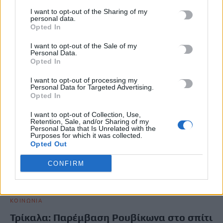
Επίθεση με βαριοπούλες πραγματοποίησε, τα ξημερώματα της
I want to opt-out of the Sharing of my
Δευτέρας (2/2), ο Ρουβίκωνας στα κεντρικά γραφεία της
personal data.
μπισκοτοβιομηχανίας «ΒΙΟΛΑΝΤΑ ΑΕ»…
Opted In
Newsroom
2 Φεβρουαρίου, 2026
I want to opt-out of the Sale of my
Personal Data.
Opted In
I want to opt-out of processing my
Personal Data for Targeted Advertising.
Opted In
I want to opt-out of Collection, Use,
Retention, Sale, and/or Sharing of my
Personal Data that Is Unrelated with the
Purposes for which it was collected.
Opted Out
CONFIRM
ΚΟΙΝΩΝΙΑ
Τρίκαλα: Παρέμβαση Ρουβίκωνα στο σπίτι