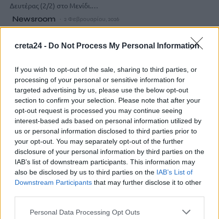
Δευτέρας (2/2) στο Μενίδι.…
Newsroom
2 Φεβρουαρίου, 2026
creta24 -
Do Not Process My Personal Information
If you wish to opt-out of the sale, sharing to third parties, or
processing of your personal or sensitive information for
targeted advertising by us, please use the below opt-out
section to confirm your selection. Please note that after your
opt-out request is processed you may continue seeing
interest-based ads based on personal information utilized by
us or personal information disclosed to third parties prior to
your opt-out. You may separately opt-out of the further
disclosure of your personal information by third parties on the
IAB’s list of downstream participants. This information may
also be disclosed by us to third parties on the
IAB’s List of
ΚΟΙΝΩΝΙΑ
Downstream Participants
that may further disclose it to other
Επίθεση του Ρουβίκωνα στα κεντρικά
third parties.
γραφεία της εταιρείας «Βιολάντα»
Personal Data Processing Opt Outs