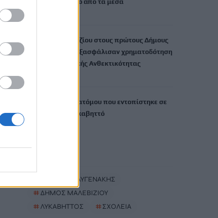
αλλάζει τον τόπο από τα μέσα
8 Αυγούστου, 2026
Ο Δήμος Μαλεβιζίου στους πρώτους Δήμους
της χώρας που εξασφάλισαν χρηματοδότηση
για Σχέδιο Αστικής Ανθεκτικότητας
8 Αυγούστου, 2026
Θρίλερ με σορό ατόμου που εντοπίστηκε σε
σπηλιά στον Λυκαβηττό
8 Αυγούστου, 2026
TRENDING
#
ΛΕΥΤΕΡΗΣ ΑΥΓΕΝΑΚΗΣ
#
ΔΗΜΟΣ ΜΑΛΕΒΙΖΙΟΥ
#
ΛΥΚΑΒΗΤΤΟΣ
#
ΣΧΟΛΕΙΑ