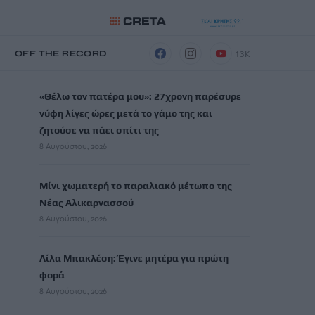
13K
Η
OFF THE RECORD
ΡΟΗ ΕΙΔΗΣΕΩΝ
«Θέλω τον πατέρα μου»: 27χρονη παρέσυρε
νύφη λίγες ώρες μετά το γάμο της και
ζητούσε να πάει σπίτι της
8 Αυγούστου, 2026
Μίνι χωματερή το παραλιακό μέτωπο της
Νέας Αλικαρνασσού
8 Αυγούστου, 2026
Λίλα Μπακλέση: Έγινε μητέρα για πρώτη
φορά
8 Αυγούστου, 2026