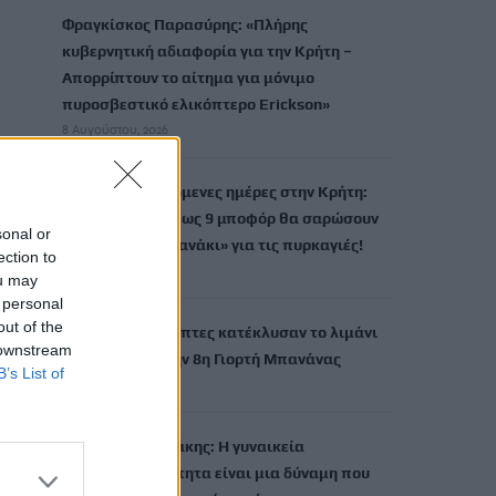
Φραγκίσκος Παρασύρης: «Πλήρης
κυβερνητική αδιαφορία για την Κρήτη –
Απορρίπτουν το αίτημα για μόνιμο
πυροσβεστικό ελικόπτερο Erickson»
8 Αυγούστου, 2026
Δύσκολες οι επόμενες ημέρες στην Κρήτη:
Ισχυροί άνεμοι έως 9 μποφόρ θα σαρώσουν
sonal or
το νησί – «Καμπανάκι» για τις πυρκαγιές!
ection to
8 Αυγούστου, 2026
ou may
 personal
out of the
Χιλιάδες επισκέπτες κατέκλυσαν το λιμάνι
 downstream
της Άρβης για την 8η Γιορτή Μπανάνας
B’s List of
8 Αυγούστου, 2026
Λευτέρης Αυγενάκης: Η γυναικεία
επιχειρηματικότητα είναι μια δύναμη που