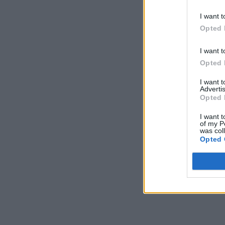
I want t
Opted 
I want t
Opted 
I want 
Advertis
Opted 
I want t
of my P
was col
Opted 