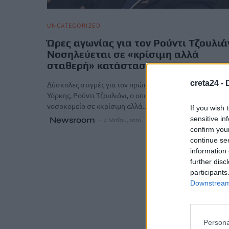
UNCATEGORIZED
Ώρες αγωνίας για τον Ρούντι Τζουλιάν
Νοσηλεύεται σε «κρίσιμη αλλά
σταθερή» κατάσταση
creta24 -
Δύσκολες στιγμές για τον πρώην δήμαρχο της Νέας
Υόρκης, Ρούντι Τζουλιάνι, ο οποίος νοσηλεύεται σε
νοσοκομείο σε «κρίσιμη αλλά…
If you wish 
sensitive in
Newsroom
4 Μαΐου, 2026
confirm you
continue se
information 
further disc
participants
Downstream 
Persona