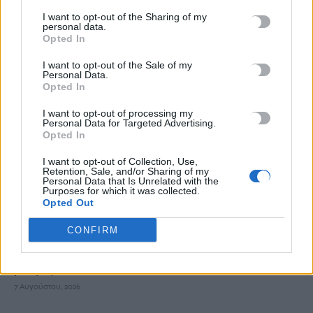
«Αδικαιολόγητα τα περισσότερα κλεισίματα»
I want to opt-out of the Sharing of my
7 Αυγούστου, 2026
personal data.
Opted In
Καύσωνας: Η Μεσόγειος «βράζει» -Στους 33°C η θάλασσα στη
I want to opt-out of the Sale of my
Personal Data.
Μαγιόρκα, «δεν μπορούμε ούτε να δροσιστούμε», λένε οι
Opted In
τουρίστες
7 Αυγούστου, 2026
I want to opt-out of processing my
Personal Data for Targeted Advertising.
Opted In
Ηράκλειο: Τα οικονομικά ανοίγματα και ο νέος Κώδικας
I want to opt-out of Collection, Use,
Αυτοδιοίκησης οδηγούν σε συγχώνευση τις εταιρείες του
Retention, Sale, and/or Sharing of my
Personal Data that Is Unrelated with the
Δήμου
Purposes for which it was collected.
7 Αυγούστου, 2026
Opted Out
CONFIRM
Μακελειό με 8 νεκρούς στην Ταϊλάνδη: Ο δράστης σκότωσε
αρχικά τον παππού και τη γιαγιά του και μετά πυροβόλησε
μαθητές
7 Αυγούστου, 2026