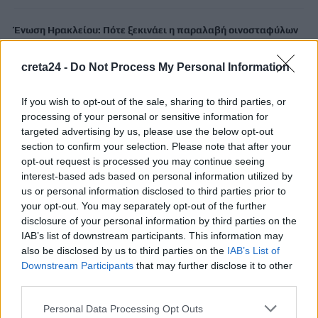
Ένωση Ηρακλείου: Πότε ξεκινάει η παραλαβή οινοσταφύλων
– Οι τιμές ανά ποικιλία
7 Αυγούστου, 2026
creta24 -
Do Not Process My Personal Information
If you wish to opt-out of the sale, sharing to third parties, or
Χανιά: Νεκρός 55χρονος σε παραλία – «Έσβησε» στην
processing of your personal or sensitive information for
ξαπλώστρα
targeted advertising by us, please use the below opt-out
7 Αυγούστου, 2026
section to confirm your selection. Please note that after your
opt-out request is processed you may continue seeing
interest-based ads based on personal information utilized by
ΠΑΣΟΚ: Βαφτίζουν «επιτυχία» τη μεταφορά του λογαριασμού
us or personal information disclosed to third parties prior to
της Ρήτρας Διαφυγής στους πολίτες
your opt-out. You may separately opt-out of the further
7 Αυγούστου, 2026
disclosure of your personal information by third parties on the
IAB’s list of downstream participants. This information may
Στον ΟΦΗ η 22χρονη πασαδόρος Ελενα Γεωργιάδου
also be disclosed by us to third parties on the
IAB’s List of
Downstream Participants
that may further disclose it to other
7 Αυγούστου, 2026
third parties.
Σαμαριά: «Πυρά» Καλογερή για τα λουκέτα στο φαράγγι –
Personal Data Processing Opt Outs