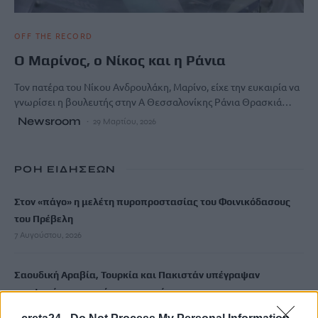
OFF THE RECORD
Ο Μαρίνος, ο Νίκος και η Ράνια
Τον πατέρα του Νίκου Ανδρουλάκη, Μαρίνο, είχε την ευκαιρία να
γνωρίσει η βουλευτής στην Α Θεσσαλονίκης Ράνια Θρασκιά…
Newsroom
29 Μαρτίου, 2026
ΡΟΗ ΕΙΔΗΣΕΩΝ
Στον «πάγο» η μελέτη πυροπροστασίας του Φοινικόδασους
του Πρέβελη
7 Αυγούστου, 2026
Σαουδική Αραβία, Τουρκία και Πακιστάν υπέγραψαν
συμφωνία αμυντικής συνεργασίας
7 Αυγούστου, 2026