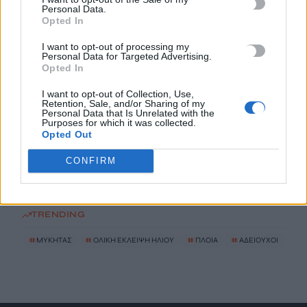
Υποκλοπές: Στο αρχείο παραμένει η υπόθεση – «Οχι» από τον
Personal Data.
Opted In
Αρειο Πάγο σε νέα έρευνα
7 Αυγούστου, 2026
I want to opt-out of processing my
Personal Data for Targeted Advertising.
Opted In
Νέος πνιγμός σε παραλία των Χανίων – Νεκρή 65χρονη
7 Αυγούστου, 2026
I want to opt-out of Collection, Use,
Retention, Sale, and/or Sharing of my
Personal Data that Is Unrelated with the
Purposes for which it was collected.
Πολύ υψηλός ο κίνδυνος εκδήλωσης πυρκαγιάς: Σε
Opted Out
κατάσταση Red Code το Σάββατο η Κρήτη
CONFIRM
7 Αυγούστου, 2026
TRENDING
#
ΜΥΚΗΤΑΣ
#
ΟΛΙΚΗ ΕΚΛΕΙΨΗ ΗΛΙΟΥ
#
ΠΛΟΙΑ
#
ΑΔΕΙΟΥΧΟΙ