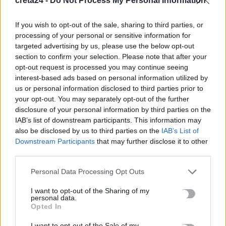
creta24 -
Do Not Process My Personal Information
Μύκητας-«εισβολέας» προκαλεί σοβαρές λοιμώξεις και είναι
If you wish to opt-out of the sale, sharing to third parties, or
ανθεκτικός στα φάρμακα – Ανησυχία στις ΗΠΑ
processing of your personal or sensitive information for
7 Αυγούστου, 2026
targeted advertising by us, please use the below opt-out
section to confirm your selection. Please note that after your
opt-out request is processed you may continue seeing
Ολική έκλειψη Ηλίου: Σε κατάσταση συναγερμού η Ευρώπη –
interest-based ads based on personal information utilized by
Πώς μπορεί να επηρεαστεί το ηλεκτρικό δίκτυο
us or personal information disclosed to third parties prior to
7 Αυγούστου, 2026
your opt-out. You may separately opt-out of the further
disclosure of your personal information by third parties on the
IAB’s list of downstream participants. This information may
Μαζική η έξοδος των αδειούχων – Γεμάτα αναχωρούν τα
also be disclosed by us to third parties on the
IAB’s List of
πλοία
Downstream Participants
that may further disclose it to other
7 Αυγούστου, 2026
third parties.
Personal Data Processing Opt Outs
«Τα έχω χάσει όλα»: Συντετριμμένος ο πατέρας και σύζυγος
των θυμάτων στο τροχαίο στις Σέρρες
I want to opt-out of the Sharing of my
personal data.
7 Αυγούστου, 2026
Opted In
I want to opt-out of the Sale of my