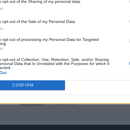
o opt-out of the Sharing of my personal data.
In
o opt-out of the Sale of my Personal Data.
In
ΗΡΑΚΛΕΙΟ
ΚΡΗΤΗ
to opt-out of processing my Personal Data for Targeted
ing.
ρτή
Συνάντηση του Διευθυντή
In
Πρωτοβάθμιας Εκπαίδευσης
Ηρακλείου με εκπροσώπους του
o opt-out of Collection, Use, Retention, Sale, and/or Sharing
ersonal Data that Is Unrelated with the Purposes for which it
Πανελλήνιου Επιστημονικού Συλλόγου
lected.
στό
Θεατρολόγων
Out
Την Παρασκευή 27 Μαρτίου 2026, ο Διευθυντής
CONFIRM
Πρωτοβάθμιας Εκπαίδευσης Ηρακλείου, κ. Εμμανουήλ
Μπελαδάκης, υποδέχθηκε στο γραφείο του εκπροσώπους…
Newsroom
27 Μαρτίου, 2026