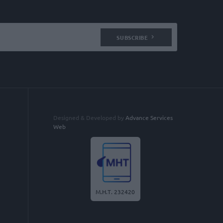
SUBSCRIBE
Designed & Developed by
Advance Services
Web
Μ.Η.Τ. 232420