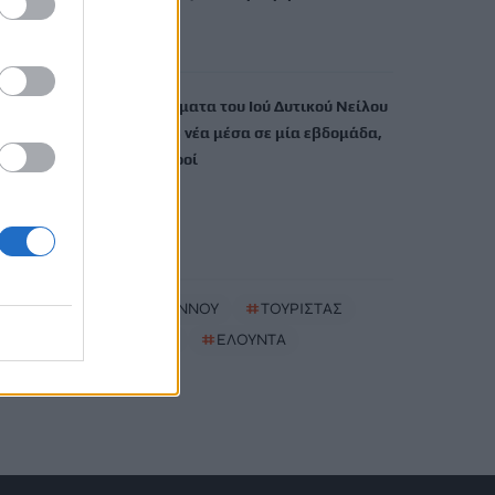
Europa League
6 Αυγούστου, 2026
Στα 65 τα κρούσματα του Ιού Δυτικού Νείλου
στην Ελλάδα, 23 νέα μέσα σε μία εβδομάδα,
στους έξι οι νεκροί
6 Αυγούστου, 2026
TRENDING
#
ΔΗΜΟΣ ΒΙΑΝΝΟΥ
#
ΤΟΥΡΙΣΤΑΣ
#
ΜΠΑΛΚΟΝΙ
#
ΕΛΟΥΝΤΑ