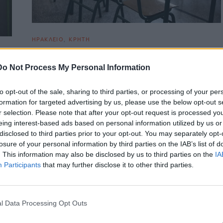
ΗΡΑΚΛΕΙΟ
ΚΡΗΤΗ
Aυτό είναι το νέο Δ.Σ έπειτα από τις
εκλογές στον Σύλλογο Εκπαιδευτικών
Do Not Process My Personal Information
»
«Νίκος Καζαντζάκης»
to opt-out of the sale, sharing to third parties, or processing of your per
Ιδιαίτερα ενθαρρυντικά μηνύματα για τη συμμετοχή και το
υτα
formation for targeted advertising by us, please use the below opt-out s
ενδιαφέρον των εκπαιδευτικών έστειλαν οι εκλογές του
r selection. Please note that after your opt-out request is processed y
Συλλόγου Εκπαιδευτικών Πρωτοβάθμιας…
eing interest-based ads based on personal information utilized by us or
Newsroom
30 Μαΐου, 2026
disclosed to third parties prior to your opt-out. You may separately opt-
losure of your personal information by third parties on the IAB’s list of
. This information may also be disclosed by us to third parties on the
IA
Participants
that may further disclose it to other third parties.
l Data Processing Opt Outs