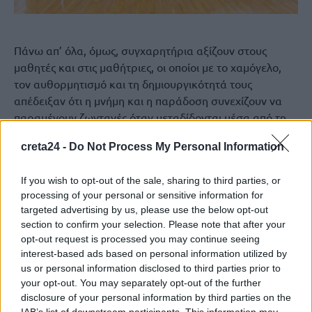
Πάνω απ’ όλα, όμως, συγχαρητήρια αξίζουν στους
μαθητές και στις μαθήτριες, οι οποίοι με το χαμόγελο,
τον αυθορμητισμό και τη δημιουργικότητά τους
απέδειξαν ότι η μνήμη και η παράδοση συνεχίζουν να
παραμένουν ζωντανές όταν μεταδίδονται μέσα από τη
νέα γενιά. Η Γιορτή Πολιτισμού 2026 άφησε το δικό της
creta24 -
Do Not Process My Personal Information
ξεχωριστό αποτύπωμα στην εκπαιδευτική και
πολιτιστική ζωή του τόπου, αναδεικνύοντας πως, όταν η
If you wish to opt-out of the sale, sharing to third parties, or
εκπαίδευση συναντά τον πολιτισμό, δημιουργούνται
processing of your personal or sensitive information for
εμπειρίες με ουσιαστικό νόημα και διαχρονική αξία.
targeted advertising by us, please use the below opt-out
section to confirm your selection. Please note that after your
opt-out request is processed you may continue seeing
ΔΥΟ ΑΟΡΑΚΙΑ
interest-based ads based on personal information utilized by
us or personal information disclosed to third parties prior to
ΚΛΕΙΣΤΟ ΓΥΜΝΑΣΤΗΡΙΟ ΝΕΑΣ ΑΛΙΚΑΡΝΑΣΣΟΥ
your opt-out. You may separately opt-out of the further
ΠΡΩΤΟΒΑΘΜΙΑ ΕΚΠΑΙΔΕΥΣΗ ΗΡΑΚΛΕΙΟΥ
disclosure of your personal information by third parties on the