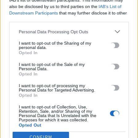
IAB’s list of downstream participants. This information may
also be disclosed by us to third parties on the
IAB’s List of
Downstream Participants
that may further disclose it to other
ΠΡΟΗΓΟΎΜΕΝΟ
third parties.
Άγριος καυγάς
Personal Data Processing Opt Outs
Κωνσταντοπούλου με Καιρίδη:
I want to opt-out of the Sharing of my
«Είστε αρνητής της γενοκτονίας
personal data.
των Ποντίων – Τα ίδια έλεγε και
Opted In
ο Μιχαλολιάκος και κατέληξε
I want to opt-out of the Sale of my
φυλακή»
Personal Data.
Opted In
21 Μαΐου, 2026
I want to opt-out of processing my
ΕΠΌΜΕΝΟ
Personal Data for Targeted Advertising.
Opted In
Ανδρουλάκης για ΟΠΕΚΕΠΕ: Αντί
I want to opt-out of Collection, Use,
να ζητήσετε συγγνώμη
Retention, Sale, and/or Sharing of my
συνεχίζετε στις φαυλότητες
Personal Data that Is Unrelated with the
Purposes for which it was collected.
21 Μαΐου, 2026
Opted Out
CONFIRM