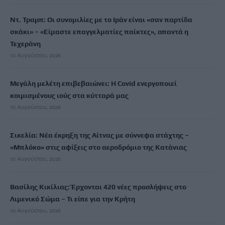
Ντ. Τραμπ: Οι συνομιλίες με το Ιράν είναι «σαν παρτίδα
σκάκι» – «Είμαστε επαγγελματίες παίκτες», απαντά η
Τεχεράνη
10 Αυγούστου, 2026
Μεγάλη μελέτη επιβεβαιώνει: Η Covid ενεργοποιεί
κοιμισμένους ιούς στα κύτταρά μας
10 Αυγούστου, 2026
Σικελία: Νέα έκρηξη της Αίτνας με σύννεφα στάχτης –
«Μπλόκο» στις αφίξεις στο αεροδρόμιο της Κατάνιας
10 Αυγούστου, 2026
Βασίλης Κικίλιας: Έρχονται 420 νέες προσλήψεις στο
Λιμενικό Σώμα – Τι είπε για την Κρήτη
10 Αυγούστου, 2026