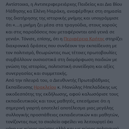
Αντίστοιχα, η Αντιπεριφερειάρχης Παιδείας και Δια Βίου
Μάθησης κα Ελένη Μαράκη, αναφέρθηκε στη σημασία
της διατήρησης της ιστορικής μνήμης και υπογράμμισε
ότι «…η μνήμη ζει μέσα στα τραγούδια, στους χορούς
και στις παραδόσεις που μεταφέρονται από γενιά σε
γενιά». Τόνισε, επίσης, ότι η
Περιφέρεια Κρήτης
στηρίζει
διαχρονικά δράσεις που συνδέουν την εκπαίδευση με
τον πολιτισμό, θεωρώντας πως τέτοιες πρωτοβουλίες
συμβάλλουν ουσιαστικά στη διαμόρφωση παιδιών με
γνώση της ιστορίας, πολιτιστική συνείδηση και αξίες
συνεργασίας και συμμετοχής.
Από την πλευρά του, ο Διευθυντής Πρωτοβάθμιας
Εκπαίδευσης
Ηρακλείου
κ. Μανώλης Μπελαδάκης ως
οικοδεσπότης της εκδήλωσης, αφού καλωσόρισε τους
εκπαιδευτικούς και τους μαθητές, επεσήμανε ότι η
σημερινή γιορτή αποτελεί αποτέλεσμα μιας μεγάλης
συλλογικής προσπάθειας εκπαιδευτικών και μαθητών,
τονίζοντας πως το σχολείο οφείλει να λειτουργεί όχι
μόνο ως χώρος γνώσης αλλά και ως χώρος πολιτισμού,