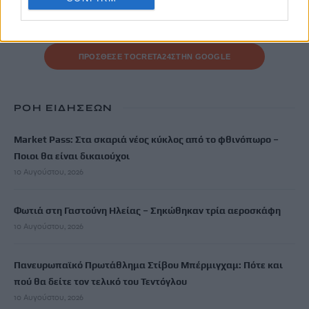
Μην χάνεις είδηση. Βάλε το
CRETA24
στην
Google
ΠΡΟΣΘΕΣΕ ΤΟ
CRETA24
ΣΤΗΝ GOOGLE
ΡΟΗ ΕΙΔΗΣΕΩΝ
Market Pass: Στα σκαριά νέος κύκλος από το φθινόπωρο –
Ποιοι θα είναι δικαιούχοι
10 Αυγούστου, 2026
Φωτιά στη Γαστούνη Ηλείας – Σηκώθηκαν τρία αεροσκάφη
10 Αυγούστου, 2026
Πανευρωπαϊκό Πρωτάθλημα Στίβου Μπέρμιγχαμ: Πότε και
πού θα δείτε τον τελικό του Τεντόγλου
10 Αυγούστου, 2026