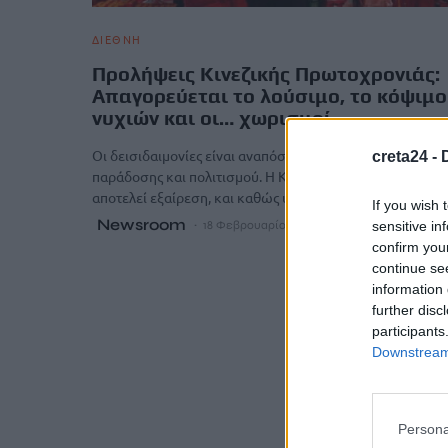
ΔΙΕΘΝΗ
Προλήψεις Κινεζικής Πρωτοχρονιάς:
Απαγορεύεται το λούσιμο, το κόψιμο
νυχιών και οι… χωρισμοί
Οι δεισιδαιμονίες είναι αναπόσπαστο κομμάτι κάθε
creta24 -
παράδοσης και πολιτισμού. Η Κινεζική Πρωτοχρονιά δεν
αποτελεί εξαίρεση, και καθώς υποδέχεται το έτος…
If you wish 
Newsroom
sensitive in
18 Φεβρουαρίου, 2026
confirm you
continue se
information 
further disc
participants
Downstream 
Persona