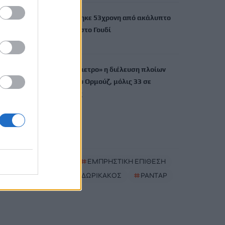
Νεκρή ανασύρθηκε 53χρονη από ακάλυπτο
πολυκατοικίας στο Γουδί
7 Αυγούστου, 2026
Με το «σταγονόμετρο» η διέλευση πλοίων
από το Στενό του Ορμούζ, μόλις 33 σε
τέσσερις ημέρες
7 Αυγούστου, 2026
TRENDING
#
MARFIN
#
ΕΜΠΡΗΣΤΙΚΗ ΕΠΙΘΕΣΗ
#
ΤΑΚΗΣ ΘΕΟΔΩΡΙΚΑΚΟΣ
#
ΡΑΝΤΑΡ