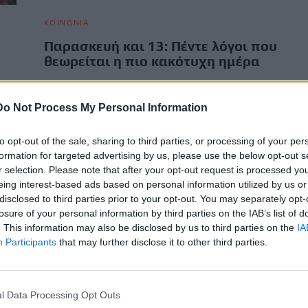
ΚΟΙΝΩΝΙΑ
Παρασκευή και 13: Πέντε λόγοι που
θεωρείται η πιο κακότυχη ημέρα
Κάθε φορά που η 13η ημέρα του μήνα συμπίπτει με ημέρα
Παρασκευή («Παρασκευή και 13»), ρίγη ανησυχίας
Do Not Process My Personal Information
κατακλύζουν…
Newsroom
13 Φεβρουαρίου, 2026
to opt-out of the sale, sharing to third parties, or processing of your per
formation for targeted advertising by us, please use the below opt-out s
r selection. Please note that after your opt-out request is processed y
eing interest-based ads based on personal information utilized by us or
disclosed to third parties prior to your opt-out. You may separately opt-
losure of your personal information by third parties on the IAB’s list of
. This information may also be disclosed by us to third parties on the
IA
Participants
that may further disclose it to other third parties.
l Data Processing Opt Outs