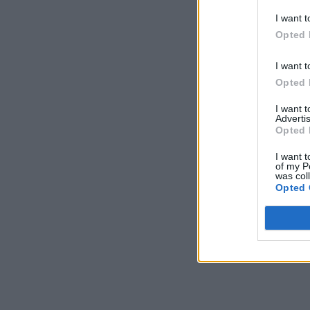
I want t
Opted 
I want t
Opted 
I want 
Advertis
Opted 
I want t
of my P
was col
Opted 