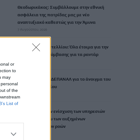
Θεοδωρικάκος: Συμβάλλουμε στην εθνική
ασφάλεια της πατρίδας μας με νέο
αναπτυξιακό καθεστώς για την Άμυνα
7 Αυγούστου, 2026
Αεροδρόμιο Καστελλίου: Όλα έτοιμα για την
υπογραφή της σύμβασης για τα ραντάρ
7 Αυγούστου, 2026
sonal or
ection to
ou may
Η απάντηση της ΔΕΠΑΝΑΛ για το άνοιγμα του
 personal
ενός εκατομμυρίου
out of the
7 Αυγούστου, 2026
 downstream
B’s List of
Λιμενικό: Ζητούν ενίσχυση των υπηρεσιών
στην Κρήτη λόγω των αυξημένων
μεταναστευτικών ροών
7 Αυγούστου, 2026