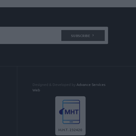
SUBSCRIBE
Designed & Developed by
Advance Services
Web
Μ.Η.Τ. 232420