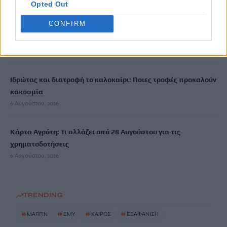
Opted Out
CONFIRM
Νέα ταυτότητα: Πού πρέπει να ενημερώσετε τα στοιχεία σας
μετά την έκδοσή της
6 Αυγούστου, 2026
Ιδρώτας και διατροφή το καλοκαίρι: Ποιες τροφές προκαλούν
κακοσμία
6 Αυγούστου, 2026
Κάρτα Αγρότη: Τι αλλάζει από 28 Αυγούστου για τις
χρηματοδοτήσεις
6 Αυγούστου, 2026
TRENDING
#
MARFIN
#
ΕΜΥ
#
ΚΑΙΡΟΣ
#
ΕΞΑΦΑΝΙΣΗ