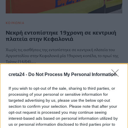
ΚΟΙΝΩΝΙΑ
Νεκρή εντοπίστηκε 19χρονη σε κεντρική
πλατεία στην Κεφαλονιά
Χωρίς τις αισθήσεις της εντοπίστηκε σε κεντρική πλατεία του
Αργοστολίου στην Κεφαλονιά μία 19χρονη κοπέλα, το πρωί της
Τρίτης (14/04).…
Newsroom
14 Απριλίου, 2026
creta24 -
Do Not Process My Personal Information
If you wish to opt-out of the sale, sharing to third parties, or
ΡΟΗ ΕΙΔΗΣΕΩΝ
processing of your personal or sensitive information for
targeted advertising by us, please use the below opt-out
Θέουτα: Εκατοντάδες ασυνόδευτα παιδιά μεταναστών
section to confirm your selection. Please note that after your
εκτεθειμένα σε κάθε μορφή κακοποίησης
opt-out request is processed you may continue seeing
7 Αυγούστου, 2026
interest-based ads based on personal information utilized by
us or personal information disclosed to third parties prior to