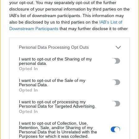
your opt-out. You may separately opt-out of the further
Υψηλός κίνδυνος πυρκαγιάς σήμερα στην Κρήτη
disclosure of your personal information by third parties on the
7 Αυγούστου, 2026
IAB’s list of downstream participants. This information may
also be disclosed by us to third parties on the
IAB’s List of
Προφυλακίστηκαν ο δήμαρχος Στυλίδας και δύο ακόμη
Downstream Participants
that may further disclose it to other
third parties.
κατηγορούμενοι για τη μεγάλη φωτιά στη Βοιωτία
7 Αυγούστου, 2026
Personal Data Processing Opt Outs
I want to opt-out of the Sharing of my
Απολογείται σήμερα η 46χρονη που κατηγορείται για την
personal data.
επίθεση στη Marfin
Opted In
7 Αυγούστου, 2026
I want to opt-out of the Sale of my
Personal Data.
Opted In
Καιρός: Ανεβαίνει η θερμοκρασία στην Κρήτη – Έως τους 36 ο
υδράργυρος
I want to opt-out of processing my
Personal Data for Targeted Advertising.
7 Αυγούστου, 2026
Opted In
I want to opt-out of Collection, Use,
Χανιά: ΕΔΕ για την υπόθεση 75χρονης που έφυγε από το
Retention, Sale, and/or Sharing of my
Αστυνομικό Τμήμα και βρέθηκε νεκρή
Personal Data that Is Unrelated with the
Purposes for which it was collected.
7 Αυγούστου, 2026