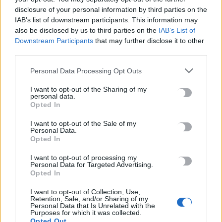
με πιστόλι
disclosure of your personal information by third parties on the
IAB’s list of downstream participants. This information may
Ένα σοβαρό περιστατικό με πρωταγωνιστή έναν 14χρονο
also be disclosed by us to third parties on the
IAB’s List of
μαθητή Γυμνασίου συνέβη σήμερα το πρωί, στη Ζάκυνθο.
Downstream Participants
that may further disclose it to other
Σύμφωνα με πληροφορίες της…
third parties.
Newsroom
20 Ιανουαρίου, 2026
Personal Data Processing Opt Outs
I want to opt-out of the Sharing of my
personal data.
Opted In
I want to opt-out of the Sale of my
Personal Data.
Opted In
I want to opt-out of processing my
Personal Data for Targeted Advertising.
Opted In
I want to opt-out of Collection, Use,
Retention, Sale, and/or Sharing of my
Personal Data that Is Unrelated with the
Purposes for which it was collected.
ΚΟΙΝΩΝΙΑ
Opted Out