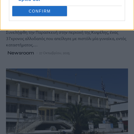
Κυψέλη: Συνελήφθη 37χρονος που
CONFIRM
απείλησε με πιστόλι γυναίκα μέσα σε
κατάστημα
Συνελήφθη την Παρασκευή στην περιοχή της Κυψέλης, ένας
37χρονος αλλοδαπός που απείλησε με πιστόλι μία γυναίκα, εντός
καταστήματος.…
Newsroom
27 Οκτωβρίου, 2025