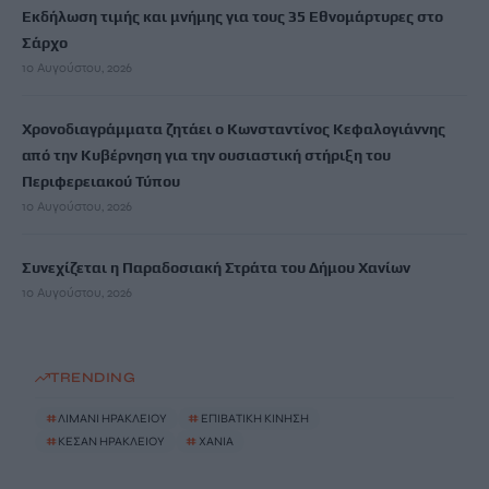
Εκδήλωση τιμής και μνήμης για τους 35 Εθνομάρτυρες στο
Σάρχο
10 Αυγούστου, 2026
Χρονοδιαγράμματα ζητάει ο Κωνσταντίνος Κεφαλογιάννης
από την Κυβέρνηση για την ουσιαστική στήριξη του
Περιφερειακού Τύπου
10 Αυγούστου, 2026
Συνεχίζεται η Παραδοσιακή Στράτα του Δήμου Χανίων
10 Αυγούστου, 2026
TRENDING
#
ΛΙΜΑΝΙ ΗΡΑΚΛΕΙΟΥ
#
ΕΠΙΒΑΤΙΚΗ ΚΙΝΗΣΗ
#
ΚΕΣΑΝ ΗΡΑΚΛΕΙΟΥ
#
ΧΑΝΙΑ