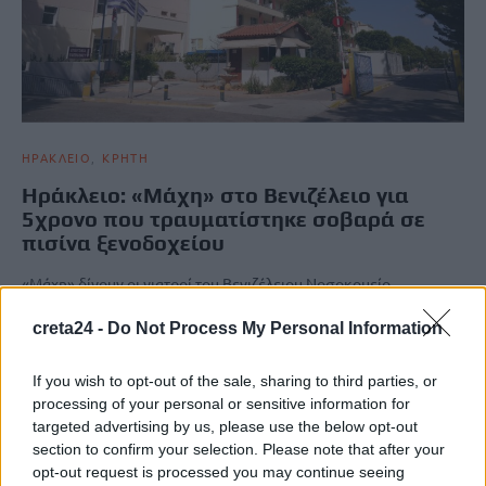
ΗΡΑΚΛΕΙΟ
ΚΡΗΤΗ
Ηράκλειο: «Μάχη» στο Βενιζέλειο για
5χρονο που τραυματίστηκε σοβαρά σε
πισίνα ξενοδοχείου
«Μάχη» δίνουν οι γιατροί του Βενιζέλειου Νοσοκομείο
Ηρακλείου, για ένα 5χρονο παιδάκι, που τραυματίστηκε σοβαρά
νωρίτερα σήμερα (28/04)…
creta24 -
Do Not Process My Personal Information
Newsroom
28 Απριλίου, 2026
If you wish to opt-out of the sale, sharing to third parties, or
processing of your personal or sensitive information for
targeted advertising by us, please use the below opt-out
ΡΟΗ ΕΙΔΗΣΕΩΝ
section to confirm your selection. Please note that after your
opt-out request is processed you may continue seeing
Νέα ταυτότητα: Πού πρέπει να ενημερώσετε τα στοιχεία σας