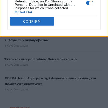
Retention, Sale, and/or Sharing of my
6 Αυγούστου, 2026
Personal Data that Is Unrelated with the
Purposes for which it was collected.
Opted Out
Το Αρκαλοχώρι γιόρτασε τον Προστάτη και Πολιούχο του
6 Αυγούστου, 2026
CONFIRM
Παρατείνονται τα προληπτικά μέτρα στην Κρήτη για την
ευλογιά των αιγοπροβάτων
6 Αυγούστου, 2026
Έκτακτο επίδομα παιδιού: Ποιοι πάνε ταμείο
6 Αυγούστου, 2026
ΟΠΕΚΑ: Νέα πληρωμή στις 7 Αυγούστου για τρίτεκνες και
πολύτεκνες οικογένειες
6 Αυγούστου, 2026