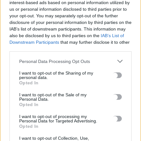
interest-based ads based on personal information utilized by
μετά την έκδοσή της
us or personal information disclosed to third parties prior to
6 Αυγούστου, 2026
your opt-out. You may separately opt-out of the further
disclosure of your personal information by third parties on the
IAB’s list of downstream participants. This information may
Ιδρώτας και διατροφή το καλοκαίρι: Ποιες τροφές προκαλούν
also be disclosed by us to third parties on the
IAB’s List of
κακοσμία
Downstream Participants
that may further disclose it to other
6 Αυγούστου, 2026
third parties.
Personal Data Processing Opt Outs
Κάρτα Αγρότη: Τι αλλάζει από 28 Αυγούστου για τις
χρηματοδοτήσεις
I want to opt-out of the Sharing of my
personal data.
6 Αυγούστου, 2026
Opted In
I want to opt-out of the Sale of my
Νέα χρηματοδότηση 1,5 εκατ. ευρώ για διαπλάτυνση του
Personal Data.
Αγιοβασιλιώτικου Παραλιακού Δρόμου
Opted In
6 Αυγούστου, 2026
I want to opt-out of processing my
Personal Data for Targeted Advertising.
Opted In
Τι δείχνει η ιατροδικαστική εξέταση για τα αίτια θανάτου του
90χρονου που εντοπίστηκε μέσα σε καταψύκτη
I want to opt-out of Collection, Use,