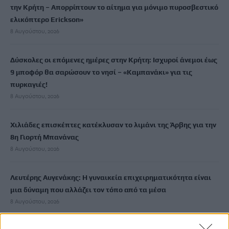
την Κρήτη – Απορρίπτουν το αίτημα για μόνιμο πυροσβεστικό
ελικόπτερο Erickson»
8 Αυγούστου, 2026
Δύσκολες οι επόμενες ημέρες στην Κρήτη: Ισχυροί άνεμοι έως
9 μποφόρ θα σαρώσουν το νησί – «Καμπανάκι» για τις
πυρκαγιές!
8 Αυγούστου, 2026
Χιλιάδες επισκέπτες κατέκλυσαν το λιμάνι της Άρβης για την
8η Γιορτή Μπανάνας
8 Αυγούστου, 2026
Λευτέρης Αυγενάκης: Η γυναικεία επιχειρηματικότητα είναι
μια δύναμη που αλλάζει τον τόπο από τα μέσα
8 Αυγούστου, 2026