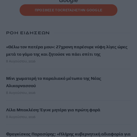
Google
ΠΡΟΣΘΕΣΕ ΤΟ
CRETA24
ΣΤΗΝ GOOGLE
ΡΟΗ ΕΙΔΗΣΕΩΝ
«Θέλω τον πατέρα μου»: 27χρονη παρέσυρε νύφη λίγες ώρες
μετά το γάμο της και ζητούσε να πάει σπίτι της
8 Αυγούστου, 2026
Μίνι χωματερή το παραλιακό μέτωπο της Νέας
Αλικαρνασσού
8 Αυγούστου, 2026
Λίλα Μπακλέση: Έγινε μητέρα για πρώτη φορά
8 Αυγούστου, 2026
Φραγκίσκος Παρασύρης: «Πλήρης κυβερνητική αδιαφορία για