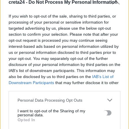
Ο Δήμος Μαλεβιζίου στους πρώτους Δήμους της χώρας που
creta24 -
Do Not Process My Personal Information
εξασφάλισαν χρηματοδότηση για Σχέδιο Αστικής
Ανθεκτικότητας
If you wish to opt-out of the sale, sharing to third parties, or
8 Αυγούστου, 2026
processing of your personal or sensitive information for
targeted advertising by us, please use the below opt-out
section to confirm your selection. Please note that after your
Θρίλερ με σορό ατόμου που εντοπίστηκε σε σπηλιά στον
opt-out request is processed you may continue seeing
Λυκαβηττό
interest-based ads based on personal information utilized by
8 Αυγούστου, 2026
us or personal information disclosed to third parties prior to
your opt-out. You may separately opt-out of the further
disclosure of your personal information by third parties on the
IAB’s list of downstream participants. This information may
TRENDING
also be disclosed by us to third parties on the
IAB’s List of
Downstream Participants
that may further disclose it to other
#
ΛΕΥΤΕΡΗΣ ΑΥΓΕΝΑΚΗΣ
#
ΔΗΜΟΣ ΜΑΛΕΒΙΖΙΟΥ
third parties.
#
ΛΥΚΑΒΗΤΤΟΣ
#
ΣΧΟΛΕΙΑ
Personal Data Processing Opt Outs
I want to opt-out of the Sharing of my
personal data.
Opted In
ΣΧΕΤΙΚΆ ΆΡΘΡΑ