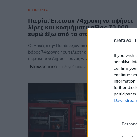
ΚΟΙΝΩΝΙΑ
Πιερία: Έπεισαν 74χρονη να αφήσει
λίρες και κοσμήματα αξίας 70.000
ευρώ έξω από το σπίτι της
creta24 -
Οι Αρχές στην Πιερία εξιχνίασαν μια απίστευτη απάτη σε
βάρος 74χρονης που τελέστηκε τον περασμένο Μάιο σε
If you wish 
περιοχή του Δήμου Πύδνας –…
sensitive in
Newsroom
1 Αυγούστου, 2026
confirm you
continue se
information 
further disc
participants
Downstream 
Persona