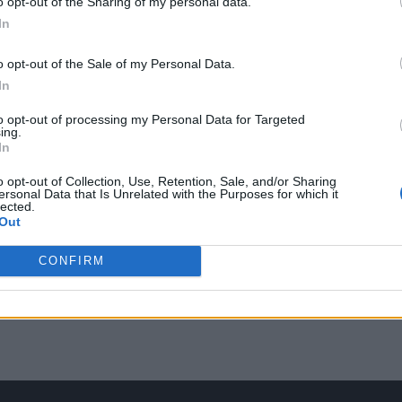
o opt-out of the Sharing of my personal data.
In
o opt-out of the Sale of my Personal Data.
In
όνι
to opt-out of processing my Personal Data for Targeted
ing.
In
o opt-out of Collection, Use, Retention, Sale, and/or Sharing
ersonal Data that Is Unrelated with the Purposes for which it
lected.
Out
CONFIRM