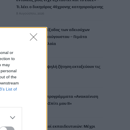
Τι λέει ο δικηγόρος 46χρονης κατηγορούμενης
8 Αυγούστου, 2026
Κορυφώνεται η έξοδος των αδειούχων
ενόψει Δεκαπενταύγουστου – Γεμάτα
αναχωρούν τα πλοία
8 Αυγούστου, 2026
sonal or
ection to
ou may
Καύσωνας και υψηλή ζήτηση εκτοξεύουν τις
 personal
τιμές ρεύματος
out of the
8 Αυγούστου, 2026
 downstream
B’s List of
Πότε λήγουν τα προγράμματα «Ανακαίνιση
Κατοικίας» και «Σπίτι μου ΙΙ»
8 Αυγούστου, 2026
Μόνιμοι διορισμοί εκπαιδευτικών: Μέχρι