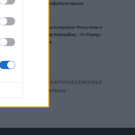
πότε γίνεται η υποβολή αιτήσεων
8 Αυγούστου, 2026
Αμπελάρδο ντε λα Εσπριέγια: Ποιος είναι ο
νέος πρόεδρος της Κολομβίας – Ο «Τίγρης»
εκατομμυριούχος
8 Αυγούστου, 2026
TRENDING
#
MYAGRO
#
ΑΓΡΟΤΙΚΕΣ ΕΝΙΣΧΥΣΕΙΣ
#
MARFIN
#
ΠΛΟΙΑ