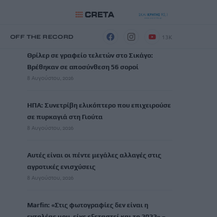
ΡΟΗ ΕΙΔΗΣΕΩΝ
13K
Η
OFF THE RECORD
Θρίλερ σε γραφείο τελετών στο Σικάγο:
Βρέθηκαν σε αποσύνθεση 56 σοροί
8 Αυγούστου, 2026
ΗΠΑ: Συνετρίβη ελικόπτερο που επιχειρούσε
σε πυρκαγιά στη Γιούτα
8 Αυγούστου, 2026
Αυτές είναι οι πέντε μεγάλες αλλαγές στις
αγροτικές ενισχύσεις
8 Αυγούστου, 2026
Marfin: «Στις φωτογραφίες δεν είναι η
εντολέας μου, είχε εξεταστεί και το 2022» –