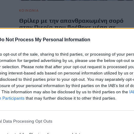
ΚΟΙΝΩΝΙΑ
Θρίλερ με την απανθρακωμένη σορό
στην Πιερία που βρέθηκε μέσα σε
αγροτικό
Do Not Process My Personal Information
Σε θρίλερ εξελίσσεται η υπόθεση με την απανθρακωμένη
σορό που βρέθηκε την Παρασκευή μέσα σε αγροτικό όχημα
to opt-out of the sale, sharing to third parties, or processing of your per
στη…
formation for targeted advertising by us, please use the below opt-out s
Newsroom
13 Φεβρουαρίου, 2026
r selection. Please note that after your opt-out request is processed y
eing interest-based ads based on personal information utilized by us or
disclosed to third parties prior to your opt-out. You may separately opt-
losure of your personal information by third parties on the IAB’s list of
. This information may also be disclosed by us to third parties on the
IA
Participants
that may further disclose it to other third parties.
l Data Processing Opt Outs