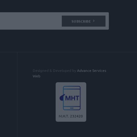
SUBSCRIBE
Designed & Developed by
Advance Services
Web
Μ.Η.Τ. 232420