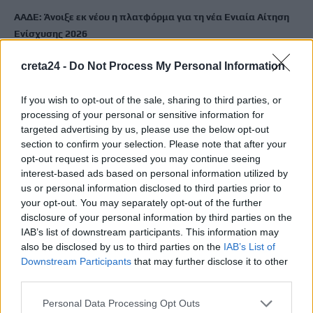
ΑΑΔΕ: Άνοιξε εκ νέου η πλατφόρμα για τη νέα Ενιαία Αίτηση
Ενίσχυσης 2026
8 Αυγούστου, 2026
creta24 -
Do Not Process My Personal Information
Χωρίς ενεργό μέτωπο η φωτιά στη Σητεία – Σε κατάσταση
If you wish to opt-out of the sale, sharing to third parties, or
Red Code σήμερα η Κρήτη
processing of your personal or sensitive information for
8 Αυγούστου, 2026
targeted advertising by us, please use the below opt-out
section to confirm your selection. Please note that after your
opt-out request is processed you may continue seeing
«Θεριακλήδες» οι Έλληνες – Πάνω από 1 στους 5 καπνίζει
interest-based ads based on personal information utilized by
καθημερινά
us or personal information disclosed to third parties prior to
7 Αυγούστου, 2026
your opt-out. You may separately opt-out of the further
disclosure of your personal information by third parties on the
IAB’s list of downstream participants. This information may
Σε εξέλιξη οι δηλώσεις Πόθεν Έσχες – Αναλυτικά η
also be disclosed by us to third parties on the
IAB’s List of
διαδικασία
Downstream Participants
that may further disclose it to other
7 Αυγούστου, 2026
third parties.
Personal Data Processing Opt Outs
Πότε πληρώνονται οι συντάξεις Σεπτεμβρίου