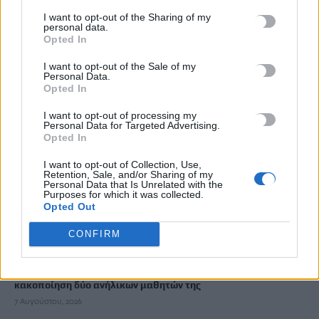
7 Αυγούστου, 2026
I want to opt-out of the Sharing of my
personal data.
Opted In
Ξεκινούν οι ετήσιες Καλοκαιρινές Εκθέσεις του Φεστιβάλ
Κινηματογράφου Χανίων
I want to opt-out of the Sale of my
Personal Data.
7 Αυγούστου, 2026
Opted In
I want to opt-out of processing my
Ισπανία: Απολιθώματα αποκαλύπτουν ότι οι πρώτοι
Personal Data for Targeted Advertising.
Opted In
Ευρωπαίοι ίσως ασκούσαν κανιβαλισμό
7 Αυγούστου, 2026
I want to opt-out of Collection, Use,
Retention, Sale, and/or Sharing of my
Personal Data that Is Unrelated with the
Purposes for which it was collected.
Σοκαριστικές αποκαλύψεις του FBI μετά το Μουντιάλ: «Θα
Opted Out
ανατινάξω τον Μέσι με τέσσερις βόμβες»
7 Αυγούστου, 2026
CONFIRM
ΗΠΑ: Δασκάλα χορού κατηγορείται για σεξουαλική
κακοποίηση δύο ανήλικων μαθητών της
7 Αυγούστου, 2026