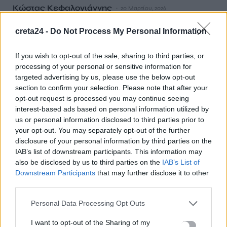
Κώστας Κεφαλογιάννης
20 Μαρτίου, 2026
creta24 -
Do Not Process My Personal Information
If you wish to opt-out of the sale, sharing to third parties, or
processing of your personal or sensitive information for
targeted advertising by us, please use the below opt-out
section to confirm your selection. Please note that after your
opt-out request is processed you may continue seeing
interest-based ads based on personal information utilized by
us or personal information disclosed to third parties prior to
your opt-out. You may separately opt-out of the further
disclosure of your personal information by third parties on the
IAB’s list of downstream participants. This information may
also be disclosed by us to third parties on the
IAB’s List of
ΠΟΛΙΤΙΚΗ
Downstream Participants
that may further disclose it to other
third parties.
Έργα οπτικών ινών: Ενιαίο εθνικό πλαίσιο
και ουσιαστικές κυρώσεις ζητάει ο Χάρης
Personal Data Processing Opt Outs
Μαμουλάκης
I want to opt-out of the Sharing of my