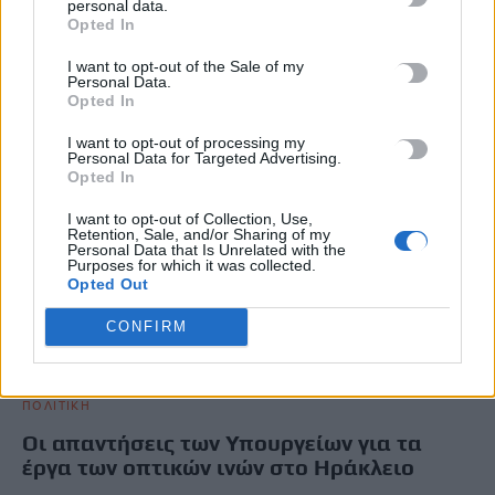
personal data.
Τα θεσμικά κενά στην αδειοδότηση, τον έλεγχο και την εποπτεία
Opted In
των έργων οπτικών ινών και η επιτακτική ανάγκη…
Newsroom
6 Φεβρουαρίου, 2026
I want to opt-out of the Sale of my
Personal Data.
Opted In
·
Η ΜΕΓΑΛΗ ΑΠΑΝΤΗΣΗ
I want to opt-out of processing my
Personal Data for Targeted Advertising.
Opted In
I want to opt-out of Collection, Use,
Retention, Sale, and/or Sharing of my
Personal Data that Is Unrelated with the
Purposes for which it was collected.
Opted Out
CONFIRM
ΠΟΛΙΤΙΚΗ
Οι απαντήσεις των Υπουργείων για τα
έργα των οπτικών ινών στο Ηράκλειο