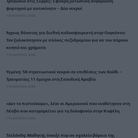
Τραγωδία στις Σέρρες: Σφοδρή μετωπική σύγκρουση
φορτηγού με αυτοκίνητο – Δύο νεκροί
7 Αυγούστου, 2026
Άγριος θάνατος για διεθνή ποδοσφαιριστή στην Ουγκάντα:
Τον ξυλοκόπησαν με πλάκες πεζοδρομίου για να του πάρουν
κινητό και χρήματα
7 Αυγούστου, 2026
Υεμένη: 58 στρατιωτικοί νεκροί σε επιθέσεις των Χούθι –
Τραυματίες 11 άμαχοι στη Σαουδική Αραβία
7 Αυγούστου, 2026
«Δεν το πιστεύουμε», λένε οι Αμερικανοί που υιοθέτησαν στη
Λέσβο που κατηγορείται για τη δολοφονία στην Κυψέλη
7 Αυγούστου, 2026
Ταϊλάνδη: Μαθητής άνοιξε πυρ σε σχολείο βόρεια της