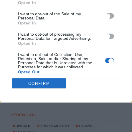
Σύσκεψη εργασίας για θέματα Μεταφορών και Επικοινωνιών
Opted In
5 Αυγούστου, 2026
I want to opt-out of the Sale of my
Personal Data.
Opted In
Η Βρετανική κυβέρνηση δεν θα προχωρήσει σε διεξαγωγή
έρευνας για τον Επστάιν
I want to opt-out of processing my
Personal Data for Targeted Advertising.
5 Αυγούστου, 2026
Opted In
I want to opt-out of Collection, Use,
Η «Ειρήνη» του Αριστοφάνη στην Παιδική – Εφηβική
Retention, Sale, and/or Sharing of my
Βιβλιοθήκη Δημοτικού Κήπου
Personal Data that Is Unrelated with the
Purposes for which it was collected.
5 Αυγούστου, 2026
Opted Out
CONFIRM
Εκδήλωση Τιμής και Μνήμης για τον Μενέλαο Παρλαμά
5 Αυγούστου, 2026
TRENDING
#
ΗΡΑΚΛΕΙΟ
#
ΔΟΜΗ ΑΘΑΝΑΤΟΥΣ
#
ΠΑΡΑΛΙΕΣ