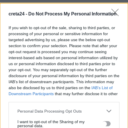
Ακριβά στοιχίζει η βουτιά: Οι τιμές στις ξαπλώστρες σε
creta24 -
Do Not Process My Personal Information
γνωστές παραλίες της Ελλάδας
5 Αυγούστου, 2026
If you wish to opt-out of the sale, sharing to third parties, or
processing of your personal or sensitive information for
targeted advertising by us, please use the below opt-out
e-ΕΦΚΑ: Πότε καταβάλλεται το αδειοδωρόσημο στους
section to confirm your selection. Please note that after your
οικοδόμους
opt-out request is processed you may continue seeing
5 Αυγούστου, 2026
interest-based ads based on personal information utilized by
us or personal information disclosed to third parties prior to
your opt-out. You may separately opt-out of the further
Πήγε για ψώνια με το ελικόπτερό του γιατί η διαδρομή με το
disclosure of your personal information by third parties on the
αμάξι ήταν… πολύ μεγάλη
IAB’s list of downstream participants. This information may
5 Αυγούστου, 2026
also be disclosed by us to third parties on the
IAB’s List of
Downstream Participants
that may further disclose it to other
Μύκονος: 35χρονος οδηγός έκλεψε από τουρίστα επώνυμη
third parties.
τσάντα και ρολόι αξίας 75.000 ευρώ
Personal Data Processing Opt Outs
5 Αυγούστου, 2026
I want to opt-out of the Sharing of my
personal data.